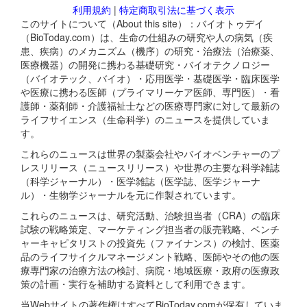
利用規約
|
特定商取引法に基づく表示
このサイトについて（About this site）：バイオトゥデイ
（BioToday.com）は、生命の仕組みの研究や人の病気（疾
患、疾病）のメカニズム（機序）の研究・治療法（治療薬、
医療機器）の開発に携わる基礎研究・バイオテクノロジー
（バイオテック、バイオ）・応用医学・基礎医学・臨床医学
や医療に携わる医師（プライマリーケア医師、専門医）・看
護師・薬剤師・介護福祉士などの医療専門家に対して最新の
ライフサイエンス（生命科学）のニュースを提供していま
す。
これらのニュースは世界の製薬会社やバイオベンチャーのプ
レスリリース（ニュースリリース）や世界の主要な科学雑誌
（科学ジャーナル）・医学雑誌（医学誌、医学ジャーナ
ル）・生物学ジャーナルを元に作製されています。
これらのニュースは、研究活動、治験担当者（CRA）の臨床
試験の戦略策定、マーケティング担当者の販売戦略、ベンチ
ャーキャピタリストの投資先（ファイナンス）の検討、医薬
品のライフサイクルマネージメント戦略、医師やその他の医
療専門家の治療方法の検討、病院・地域医療・政府の医療政
策の計画・実行を補助する資料として利用できます。
当Webサイトの著作権はすべてBioToday.comが保有していま