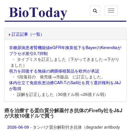
Toggle
navigation
訂正記事（一覧）
非糖尿病患者腎機能値eGFR年換算低下をBayerのKerendiaが
プラセボ差引0.7抑制
・ タイプミスを訂正しました（下がってきました→下がり
ました）
視力を回復する無線の網膜移植製品を欧州が承認
・ 1段落目の 発売後→市販品 に訂正しました。
体内仕立て免疫疾患治療CAR-TのSail社を買う選択権利をJ&J
が取得
・ 誤解を訂正しました（30億ドル弱→26億ドル弱）
癌を治療する蛋白質分解薬付き抗体のFirefly社をJ&J
が大枚10億ドルで買う
2026-06-09
- タンパク質分解剤付き抗体（degrader antibody