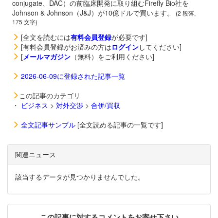
conjugate、DAC）の前臨床開発に取り組むFirefly Bio社を
Johnson & Johnson（J&J）が10億ドルで買います。
(2 段落,
175 文字)
[全文を読むには
有料会員登録
が必要です]
[有料会員登録がお済みの方は
ログイン
してください]
[
メールマガジン
（無料）をご利用ください]
2026-06-09に登録された記事一覧
この記事のカテゴリ
・
ビジネス
>
対外交渉
>
合併/買収
全文記事サンプル
[全文読める記事の一覧です]
関連ニュース
該当するデータが見つかりませんでした。
この記事に対するコメントをお寄せ下さい