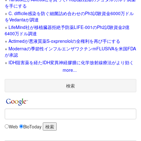
を手にする
+
C. difficile感染を防ぐ細菌詰め合わせのPh3試験資金6000万ドル
をVedantaが調達
+
LifeMind社が移植臓器拒絶予防薬LIFE-001のPh2試験資金2億
6400万ドル調達
+
Actimedが悪液質薬S-oxprenololの全権利を再び手にする
+
Modernaの季節性インフルエンザワクチンmFLUSIVAを米国FDA
が承認
+
IDH阻害薬を経たIDH変異神経膠腫に化学放射線療法がより効く
more...
検索
Web
BioToday