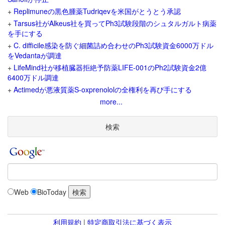
+
Replimuneの黒色腫薬Tudriqevを米国がとうとう承認
+
Tarsus社がAlkeus社を買ってPh3試験段階のシュタルガルト病薬
を手にする
+
C. difficile感染を防ぐ細菌詰め合わせのPh3試験資金6000万ドル
をVedantaが調達
+
LifeMind社が移植臓器拒絶予防薬LIFE-001のPh2試験資金2億
6400万ドル調達
+
Actimedが悪液質薬S-oxprenololの全権利を再び手にする
more...
検索
Web
BioToday
利用規約
|
特定商取引法に基づく表示