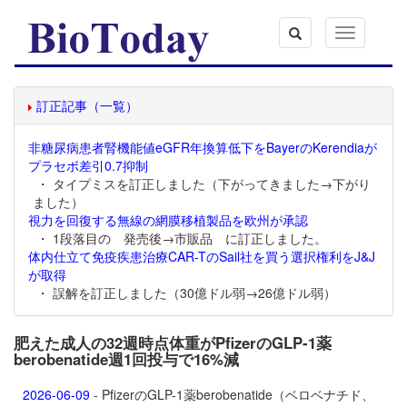
Toggle
navigation
訂正記事（一覧）
非糖尿病患者腎機能値eGFR年換算低下をBayerのKerendiaが
プラセボ差引0.7抑制
・ タイプミスを訂正しました（下がってきました→下がり
ました）
視力を回復する無線の網膜移植製品を欧州が承認
・ 1段落目の 発売後→市販品 に訂正しました。
体内仕立て免疫疾患治療CAR-TのSail社を買う選択権利をJ&J
が取得
・ 誤解を訂正しました（30億ドル弱→26億ドル弱）
肥えた成人の32週時点体重がPfizerのGLP-1薬
berobenatide週1回投与で16%減
2026-06-09
- PfizerのGLP-1薬
berobenatide（ベロベナチド、