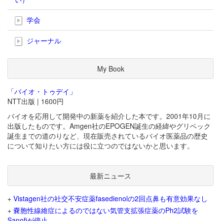
学会
ジャーナル
My Book
「バイオ・トゥデイ」
NTT出版 | 1600円
バイオを応用して開発中の新薬を紹介した本です。2001年10月に
出版したものです。Amgen社のEPOGEN誕生の経緯やグリベック
誕生までの道のりなど、現在販売されているバイオ医薬品の歴史
について知りたい方には役に立つのではないかと思います。
最新ニュース
+
Vistagen社の社交不安症薬fasedienolの2回点鼻も有意効果なし
+
嚢胞性線維症によるのではない気管支拡張症薬のPh2試験を
Sanofiが停止