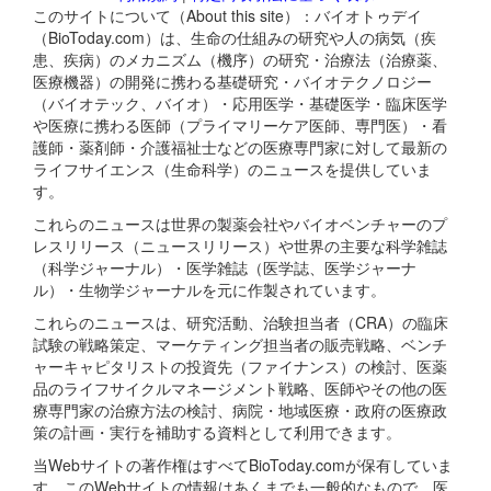
このサイトについて（About this site）：バイオトゥデイ
（BioToday.com）は、生命の仕組みの研究や人の病気（疾
患、疾病）のメカニズム（機序）の研究・治療法（治療薬、
医療機器）の開発に携わる基礎研究・バイオテクノロジー
（バイオテック、バイオ）・応用医学・基礎医学・臨床医学
や医療に携わる医師（プライマリーケア医師、専門医）・看
護師・薬剤師・介護福祉士などの医療専門家に対して最新の
ライフサイエンス（生命科学）のニュースを提供していま
す。
これらのニュースは世界の製薬会社やバイオベンチャーのプ
レスリリース（ニュースリリース）や世界の主要な科学雑誌
（科学ジャーナル）・医学雑誌（医学誌、医学ジャーナ
ル）・生物学ジャーナルを元に作製されています。
これらのニュースは、研究活動、治験担当者（CRA）の臨床
試験の戦略策定、マーケティング担当者の販売戦略、ベンチ
ャーキャピタリストの投資先（ファイナンス）の検討、医薬
品のライフサイクルマネージメント戦略、医師やその他の医
療専門家の治療方法の検討、病院・地域医療・政府の医療政
策の計画・実行を補助する資料として利用できます。
当Webサイトの著作権はすべてBioToday.comが保有していま
す。このWebサイトの情報はあくまでも一般的なもので、医