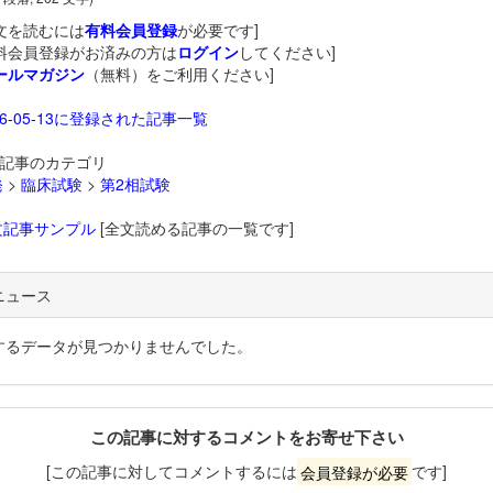
文を読むには
有料会員登録
が必要です]
料会員登録がお済みの方は
ログイン
してください]
ールマガジン
（無料）をご利用ください]
26-05-13に登録された記事一覧
記事のカテゴリ
発
>
臨床試験
>
第2相試験
文記事サンプル
[全文読める記事の一覧です]
ニュース
するデータが見つかりませんでした。
この記事に対するコメントをお寄せ下さい
[この記事に対してコメントするには
会員登録が必要
です]