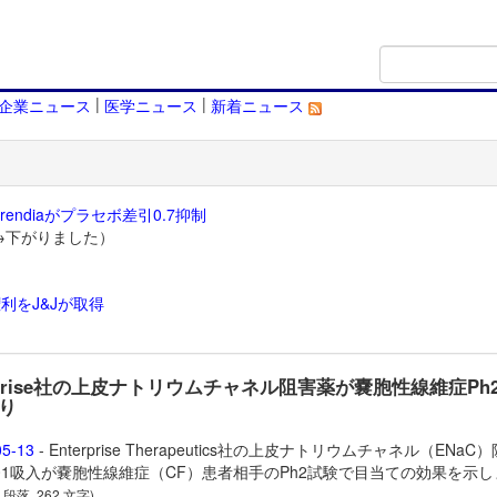
|
|
企業ニュース
医学ニュース
新着ニュース
endiaがプラセボ差引0.7抑制
→下がりました）
利をJ&Jが取得
）
erprise社の上皮ナトリウムチャネル阻害薬が嚢胞性線維症Ph
り
05-13
- Enterprise Therapeutics社の上皮ナトリウムチャネル（ENaC
001吸入が嚢胞性線維症（CF）患者相手のPh2試験で目当ての効果を示し
3 段落, 262 文字)