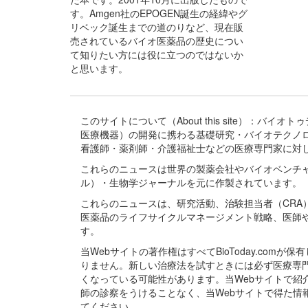
す。Amgen社のEPOGEN誕生の経緯やグ
リベック誕生までの道のりなど、現在販
売されているバイオ医薬品の歴史につい
て知りたい方には役に立つのではないか
と思います。
このサイトについて（About this site）：
医療機器）の開発に携わる基礎研究・バイオテクノ
看護師・薬剤師・介護福祉士などの医療専門家に対
これらのニュースは世界の製薬会社やバイオベンチ
ル）・生物学ジャーナルを元に作製されています。
これらのニュースは、研究活動、治験担当者（CR
医薬品のライフサイクルマネージメント戦略、医師
す。
当Webサイトの著作権はすべてBioToday.c
りません。新しい治療法を試すときには必ず医療専
くなっている可能性があります。当Webサイトで
師の診察をうけることなく、当Webサイトで得た
てください。