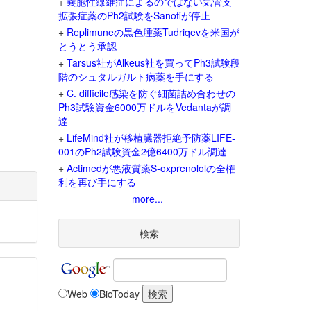
+
嚢胞性線維症によるのではない気管支
拡張症薬のPh2試験をSanofiが停止
+
Replimuneの黒色腫薬Tudriqevを米国が
とうとう承認
+
Tarsus社がAlkeus社を買ってPh3試験段
階のシュタルガルト病薬を手にする
+
C. difficile感染を防ぐ細菌詰め合わせの
Ph3試験資金6000万ドルをVedantaが調
達
+
LifeMind社が移植臓器拒絶予防薬LIFE-
001のPh2試験資金2億6400万ドル調達
+
Actimedが悪液質薬S-oxprenololの全権
利を再び手にする
more...
検索
Web
BioToday