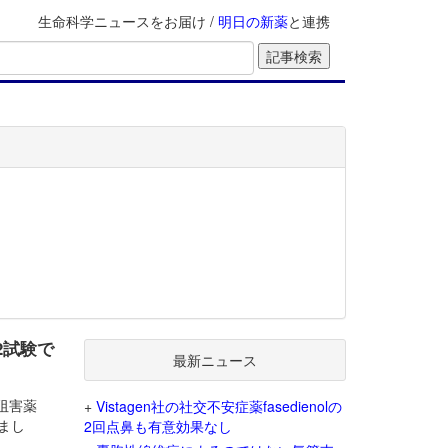
生命科学ニュースをお届け /
明日の新薬
と連携
2試験で
最新ニュース
）阻害薬
+
Vistagen社の社交不安症薬fasedienolの
まし
2回点鼻も有意効果なし