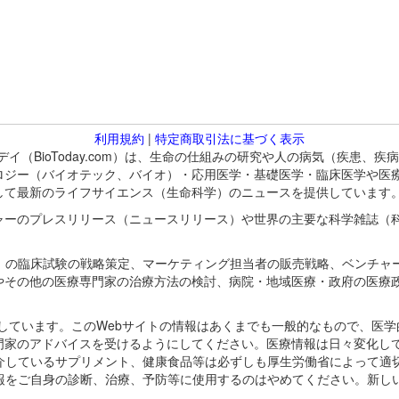
利用規約
|
特定商取引法に基づく表示
バイオトゥデイ（BioToday.com）は、生命の仕組みの研究や人の病気（
ロジー（バイオテック、バイオ）・応用医学・基礎医学・臨床医学や医
して最新のライフサイエンス（生命科学）のニュースを提供しています
ャーのプレスリリース（ニュースリリース）や世界の主要な科学雑誌（
A）の臨床試験の戦略策定、マーケティング担当者の販売戦略、ベンチャ
やその他の医療専門家の治療方法の検討、病院・地域医療・政府の医療
omが保有しています。このWebサイトの情報はあくまでも一般的なもので、
門家のアドバイスを受けるようにしてください。医療情報は日々変化して
紹介しているサプリメント、健康食品等は必ずしも厚生労働省によって適
情報をご自身の診断、治療、予防等に使用するのはやめてください。新し