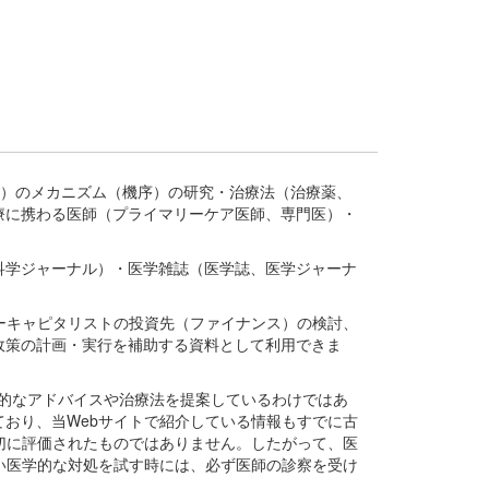
疾患、疾病）のメカニズム（機序）の研究・治療法（治療薬、
療に携わる医師（プライマリーケア医師、専門医）・
。
科学ジャーナル）・医学雑誌（医学誌、医学ジャーナ
ーキャピタリストの投資先（ファイナンス）の検討、
政策の計画・実行を補助する資料として利用できま
医学的なアドバイスや治療法を提案しているわけではあ
おり、当Webサイトで紹介している情報もすでに古
切に評価されたものではありません。したがって、医
い医学的な対処を試す時には、必ず医師の診察を受け