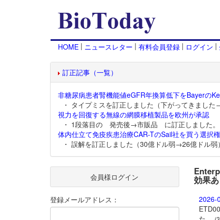
|
|
|
|
HOME
ニュースレター
有料会員登録
ログイン
訂正記事（一覧）
非糖尿病患者腎機能値eGFR年換算低下をBayerのKer
・ タイプミスを訂正しました（下がってきました
視力を回復する無線の網膜移植製品を欧州が承認
・ 1段落目の 発売後→市販品 に訂正しました。
体内仕立て免疫疾患治療CAR-TのSail社を買う選択権
・ 誤解を訂正しました（30億ドル弱→26億ドル弱
Ent
会員様ログイン
効果あ
2026-
登録メールアドレス：
ETD
た。
(