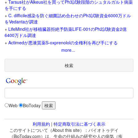
+
Tarsus社がAlkeus社を買ってPh3試験段階のシュタルガルト病薬
を手にする
+
C. difficile感染を防ぐ細菌詰め合わせのPh3試験資金6000万ドル
をVedantaが調達
+
LifeMind社が移植臓器拒絶予防薬LIFE-001のPh2試験資金2億
6400万ドル調達
+
Actimedが悪液質薬S-oxprenololの全権利を再び手にする
more...
検索
Web
BioToday
利用規約
|
特定商取引法に基づく表示
このサイトについて（About this site）：バイオトゥデイ
（BioToday.com）は、生命の仕組みの研究や人の病気（疾