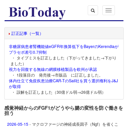
Toggle
navigation
訂正記事（一覧）
非糖尿病患者腎機能値eGFR年換算低下をBayerのKerendiaが
プラセボ差引0.7抑制
・ タイプミスを訂正しました（下がってきました→下がり
ました）
視力を回復する無線の網膜移植製品を欧州が承認
・ 1段落目の 発売後→市販品 に訂正しました。
体内仕立て免疫疾患治療CAR-TのSail社を買う選択権利をJ&J
が取得
・ 誤解を訂正しました（30億ドル弱→26億ドル弱）
感覚神経からのFGF1がどうやら腱の変性を防ぐ働きを
担う
2026-05-15
- マクロファージの神経成長因子（Ngf）を省くこ