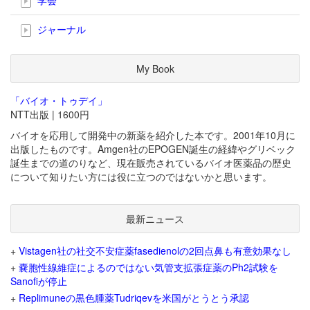
ジャーナル
My Book
「バイオ・トゥデイ」
NTT出版 | 1600円
バイオを応用して開発中の新薬を紹介した本です。2001年10月に
出版したものです。Amgen社のEPOGEN誕生の経緯やグリベック
誕生までの道のりなど、現在販売されているバイオ医薬品の歴史
について知りたい方には役に立つのではないかと思います。
最新ニュース
+
Vistagen社の社交不安症薬fasedienolの2回点鼻も有意効果なし
+
嚢胞性線維症によるのではない気管支拡張症薬のPh2試験を
Sanofiが停止
+
Replimuneの黒色腫薬Tudriqevを米国がとうとう承認