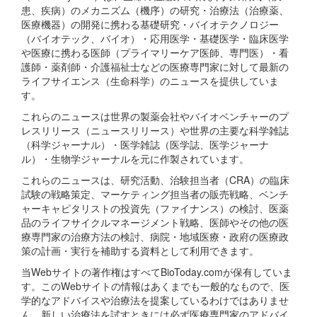
患、疾病）のメカニズム（機序）の研究・治療法（治療薬、
医療機器）の開発に携わる基礎研究・バイオテクノロジー
（バイオテック、バイオ）・応用医学・基礎医学・臨床医学
や医療に携わる医師（プライマリーケア医師、専門医）・看
護師・薬剤師・介護福祉士などの医療専門家に対して最新の
ライフサイエンス（生命科学）のニュースを提供していま
す。
これらのニュースは世界の製薬会社やバイオベンチャーのプ
レスリリース（ニュースリリース）や世界の主要な科学雑誌
（科学ジャーナル）・医学雑誌（医学誌、医学ジャーナ
ル）・生物学ジャーナルを元に作製されています。
これらのニュースは、研究活動、治験担当者（CRA）の臨床
試験の戦略策定、マーケティング担当者の販売戦略、ベンチ
ャーキャピタリストの投資先（ファイナンス）の検討、医薬
品のライフサイクルマネージメント戦略、医師やその他の医
療専門家の治療方法の検討、病院・地域医療・政府の医療政
策の計画・実行を補助する資料として利用できます。
当Webサイトの著作権はすべてBioToday.comが保有していま
す。このWebサイトの情報はあくまでも一般的なもので、医
学的なアドバイスや治療法を提案しているわけではありませ
ん。新しい治療法を試すときには必ず医療専門家のアドバイ