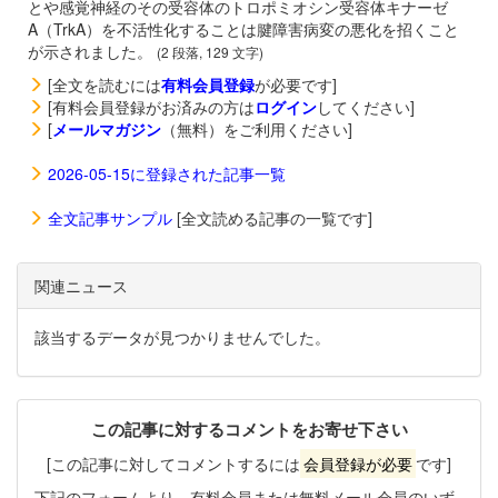
とや感覚神経のその受容体のトロポミオシン受容体キナーゼ
A（TrkA）を不活性化することは腱障害病変の悪化を招くこと
が示されました。
(2 段落, 129 文字)
[全文を読むには
有料会員登録
が必要です]
[有料会員登録がお済みの方は
ログイン
してください]
[
メールマガジン
（無料）をご利用ください]
2026-05-15に登録された記事一覧
全文記事サンプル
[全文読める記事の一覧です]
関連ニュース
該当するデータが見つかりませんでした。
この記事に対するコメントをお寄せ下さい
[この記事に対してコメントするには
会員登録が必要
です]
下記のフォームより、有料会員または無料メール会員のいず