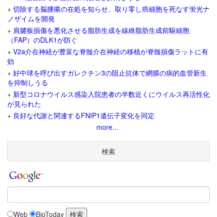
+
切除する脳腫瘍の在処を知らせ、取り零し癌細胞を死なす蛍光ナ
ノザイムを開発
+
肩腱板損傷を悪化させる脂肪生成を線維脂肪生成前駆細胞
（FAP）のDLK1が防ぐ
+
V2a介在神経が豊富な脊髄介在神経の移植が脊髄損傷ラットに有
効
+
好中球を呼び出すガレクチン3の阻止抗体で網膜の病的血管新生
を抑制しうる
+
新型コロナウイルス感染入院患者の半数近くにウイルス再活性化
が見られた
+
良好な代謝と関連するFNIP1遺伝子変化を同定
more...
検索
Web
BioToday