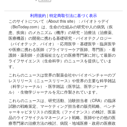
利用規約
|
特定商取引法に基づく表示
このサイトについて（About this site）：バイオトゥデイ
（BioToday.com）は、生命の仕組みの研究や人の病気（疾
患、疾病）のメカニズム（機序）の研究・治療法（治療薬、
医療機器）の開発に携わる基礎研究・バイオテクノロジー
（バイオテック、バイオ）・応用医学・基礎医学・臨床医学
や医療に携わる医師（プライマリーケア医師、専門医）・看
護師・薬剤師・介護福祉士などの医療専門家に対して最新の
ライフサイエンス（生命科学）のニュースを提供していま
す。
これらのニュースは世界の製薬会社やバイオベンチャーのプ
レスリリース（ニュースリリース）や世界の主要な科学雑誌
（科学ジャーナル）・医学雑誌（医学誌、医学ジャーナ
ル）・生物学ジャーナルを元に作製されています。
これらのニュースは、研究活動、治験担当者（CRA）の臨床
試験の戦略策定、マーケティング担当者の販売戦略、ベンチ
ャーキャピタリストの投資先（ファイナンス）の検討、医薬
品のライフサイクルマネージメント戦略、医師やその他の医
療専門家の治療方法の検討、病院・地域医療・政府の医療政