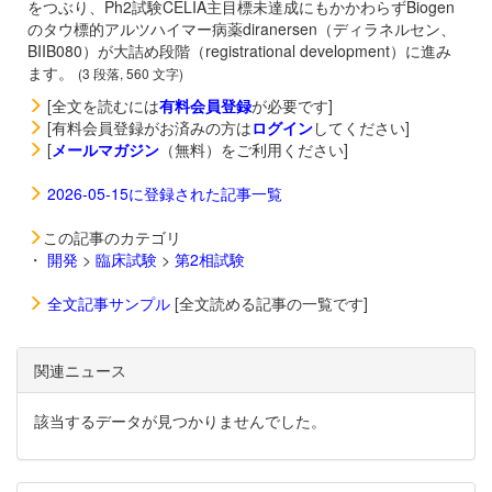
をつぶり、Ph2試験CELIA主目標未達成にもかかわらずBiogen
のタウ標的アルツハイマー病薬
diranersen（ディラネルセン、
BIIB080）が大詰め段階（registrational development）に進み
ます。
(3 段落, 560 文字)
[全文を読むには
有料会員登録
が必要です]
[有料会員登録がお済みの方は
ログイン
してください]
[
メールマガジン
（無料）をご利用ください]
2026-05-15に登録された記事一覧
この記事のカテゴリ
・
開発
>
臨床試験
>
第2相試験
全文記事サンプル
[全文読める記事の一覧です]
関連ニュース
該当するデータが見つかりませんでした。