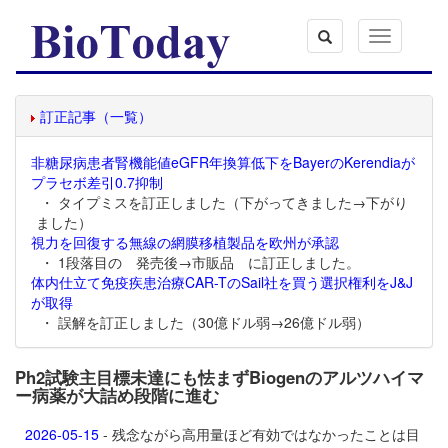
Toggle
navigation
訂正記事（一覧）
非糖尿病患者腎機能値eGFR年換算低下をBayerのKerendiaが
プラセボ差引0.7抑制
・ タイプミスを訂正しました（下がってきました→下がり
ました）
視力を回復する無線の網膜移植製品を欧州が承認
・ 1段落目の 発売後→市販品 に訂正しました。
体内仕立て免疫疾患治療CAR-TのSail社を買う選択権利をJ&J
が取得
・ 誤解を訂正しました（30億ドル弱→26億ドル弱）
Ph2試験主目標未達にも怯まずBiogenのアルツハイマ
ー病薬が大詰め段階に進む
2026-05-15
- 残念ながら高用量ほど有効ではなかったことは目