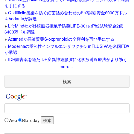
を手にする
+
C. difficile感染を防ぐ細菌詰め合わせのPh3試験資金6000万ドル
をVedantaが調達
+
LifeMind社が移植臓器拒絶予防薬LIFE-001のPh2試験資金2億
6400万ドル調達
+
Actimedが悪液質薬S-oxprenololの全権利を再び手にする
+
Modernaの季節性インフルエンザワクチンmFLUSIVAを米国FDA
が承認
+
IDH阻害薬を経たIDH変異神経膠腫に化学放射線療法がより効く
more...
検索
Web
BioToday