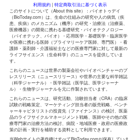
利用規約
|
特定商取引法に基づく表示
このサイトについて（About this site）：バイオトゥデイ
（BioToday.com）は、生命の仕組みの研究や人の病気（疾
患、疾病）のメカニズム（機序）の研究・治療法（治療薬、
医療機器）の開発に携わる基礎研究・バイオテクノロジー
（バイオテック、バイオ）・応用医学・基礎医学・臨床医学
や医療に携わる医師（プライマリーケア医師、専門医）・看
護師・薬剤師・介護福祉士などの医療専門家に対して最新の
ライフサイエンス（生命科学）のニュースを提供していま
す。
これらのニュースは世界の製薬会社やバイオベンチャーのプ
レスリリース（ニュースリリース）や世界の主要な科学雑誌
（科学ジャーナル）・医学雑誌（医学誌、医学ジャーナ
ル）・生物学ジャーナルを元に作製されています。
これらのニュースは、研究活動、治験担当者（CRA）の臨床
試験の戦略策定、マーケティング担当者の販売戦略、ベンチ
ャーキャピタリストの投資先（ファイナンス）の検討、医薬
品のライフサイクルマネージメント戦略、医師やその他の医
療専門家の治療方法の検討、病院・地域医療・政府の医療政
策の計画・実行を補助する資料として利用できます。
当Webサイトの著作権はすべてBioToday.comが保有していま