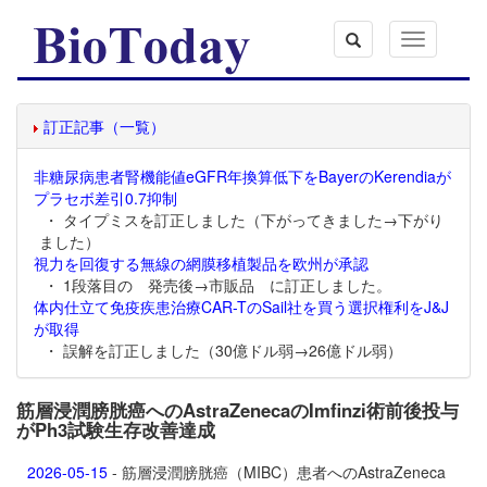
Toggle
navigation
訂正記事（一覧）
非糖尿病患者腎機能値eGFR年換算低下をBayerのKerendiaが
プラセボ差引0.7抑制
・ タイプミスを訂正しました（下がってきました→下がり
ました）
視力を回復する無線の網膜移植製品を欧州が承認
・ 1段落目の 発売後→市販品 に訂正しました。
体内仕立て免疫疾患治療CAR-TのSail社を買う選択権利をJ&J
が取得
・ 誤解を訂正しました（30億ドル弱→26億ドル弱）
筋層浸潤膀胱癌へのAstraZenecaのImfinzi術前後投与
がPh3試験生存改善達成
2026-05-15
- 筋層浸潤膀胱癌（MIBC）患者へのAstraZeneca