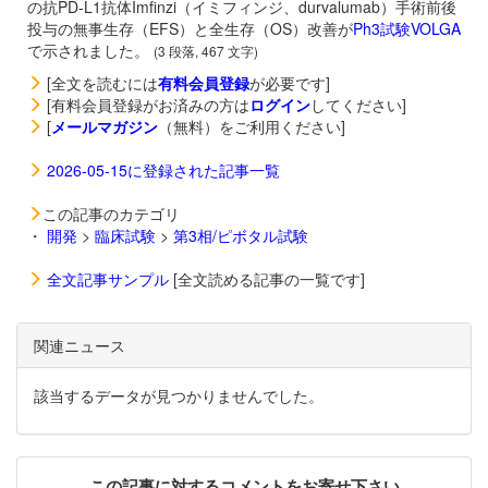
の抗PD-L1抗体
Imfinzi（イミフィンジ、durvalumab）手術前後
投与の無事生存（EFS）と全生存（OS）改善が
Ph3試験VOLGA
で示されました。
(3 段落, 467 文字)
[全文を読むには
有料会員登録
が必要です]
[有料会員登録がお済みの方は
ログイン
してください]
[
メールマガジン
（無料）をご利用ください]
2026-05-15に登録された記事一覧
この記事のカテゴリ
・
開発
>
臨床試験
>
第3相/ピボタル試験
全文記事サンプル
[全文読める記事の一覧です]
関連ニュース
該当するデータが見つかりませんでした。
この記事に対するコメントをお寄せ下さい