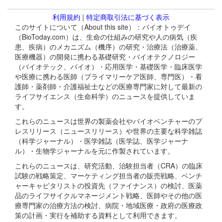
利用規約
|
特定商取引法に基づく表示
このサイトについて（About this site）：バイオトゥデイ
（BioToday.com）は、生命の仕組みの研究や人の病気（疾
患、疾病）のメカニズム（機序）の研究・治療法（治療薬、
医療機器）の開発に携わる基礎研究・バイオテクノロジー
（バイオテック、バイオ）・応用医学・基礎医学・臨床医学
や医療に携わる医師（プライマリーケア医師、専門医）・看
護師・薬剤師・介護福祉士などの医療専門家に対して最新の
ライフサイエンス（生命科学）のニュースを提供していま
す。
これらのニュースは世界の製薬会社やバイオベンチャーのプ
レスリリース（ニュースリリース）や世界の主要な科学雑誌
（科学ジャーナル）・医学雑誌（医学誌、医学ジャーナ
ル）・生物学ジャーナルを元に作製されています。
これらのニュースは、研究活動、治験担当者（CRA）の臨床
試験の戦略策定、マーケティング担当者の販売戦略、ベンチ
ャーキャピタリストの投資先（ファイナンス）の検討、医薬
品のライフサイクルマネージメント戦略、医師やその他の医
療専門家の治療方法の検討、病院・地域医療・政府の医療政
策の計画・実行を補助する資料として利用できます。