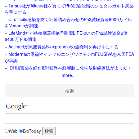
+
Tarsus社がAlkeus社を買ってPh3試験段階のシュタルガルト病薬
を手にする
+
C. difficile感染を防ぐ細菌詰め合わせのPh3試験資金6000万ドル
をVedantaが調達
+
LifeMind社が移植臓器拒絶予防薬LIFE-001のPh2試験資金2億
6400万ドル調達
+
Actimedが悪液質薬S-oxprenololの全権利を再び手にする
+
Modernaの季節性インフルエンザワクチンmFLUSIVAを米国FDA
が承認
+
IDH阻害薬を経たIDH変異神経膠腫に化学放射線療法がより効く
more...
検索
Web
BioToday