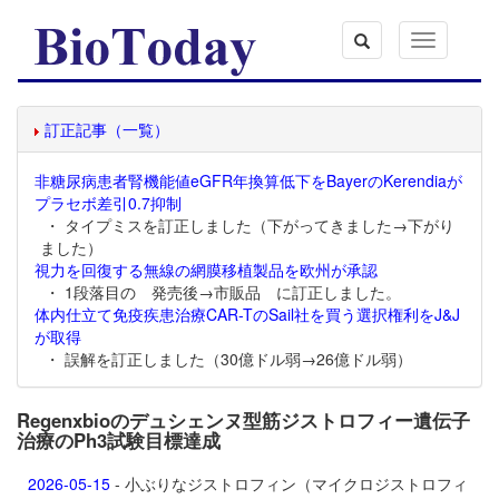
Toggle
navigation
訂正記事（一覧）
非糖尿病患者腎機能値eGFR年換算低下をBayerのKerendiaが
プラセボ差引0.7抑制
・ タイプミスを訂正しました（下がってきました→下がり
ました）
視力を回復する無線の網膜移植製品を欧州が承認
・ 1段落目の 発売後→市販品 に訂正しました。
体内仕立て免疫疾患治療CAR-TのSail社を買う選択権利をJ&J
が取得
・ 誤解を訂正しました（30億ドル弱→26億ドル弱）
Regenxbioのデュシェンヌ型筋ジストロフィー遺伝子
治療のPh3試験目標達成
2026-05-15
- 小ぶりなジストロフィン（マイクロジストロフィ