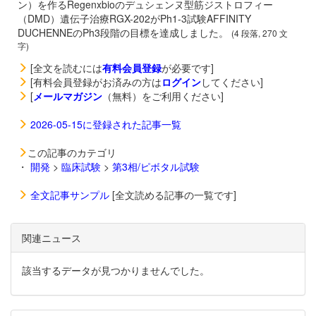
ン）を作るRegenxbioのデュシェンヌ型筋ジストロフィー
（DMD）遺伝子治療
RGX-202がPh1-3試験AFFINITY
DUCHENNEのPh3段階の目標を達成しました。
(4 段落, 270 文
字)
[全文を読むには
有料会員登録
が必要です]
[有料会員登録がお済みの方は
ログイン
してください]
[
メールマガジン
（無料）をご利用ください]
2026-05-15に登録された記事一覧
この記事のカテゴリ
・
開発
>
臨床試験
>
第3相/ピボタル試験
全文記事サンプル
[全文読める記事の一覧です]
関連ニュース
該当するデータが見つかりませんでした。