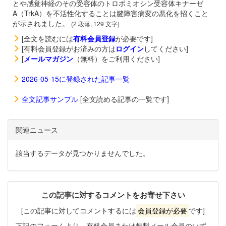
とや感覚神経のその受容体のトロポミオシン受容体キナーゼ
A（TrkA）を不活性化することは腱障害病変の悪化を招くこと
が示されました。
(2 段落, 129 文字)
[全文を読むには
有料会員登録
が必要です]
[有料会員登録がお済みの方は
ログイン
してください]
[
メールマガジン
（無料）をご利用ください]
2026-05-15に登録された記事一覧
全文記事サンプル
[全文読める記事の一覧です]
関連ニュース
該当するデータが見つかりませんでした。
この記事に対するコメントをお寄せ下さい
[この記事に対してコメントするには
会員登録が必要
です]
下記のフォームより、有料会員または無料メール会員のいず