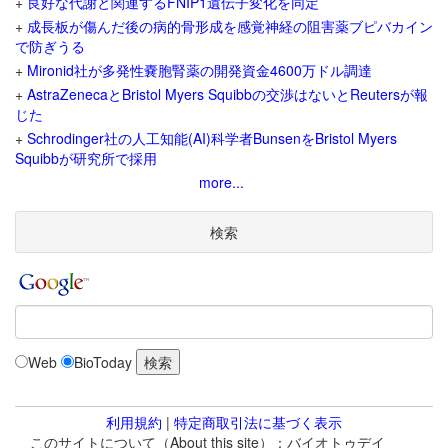
+
良好な代謝と関連するFNIP1遺伝子変化を同定
+
成長板が傷んだ後の病的骨形成を感覚神経の阻害薬ブピバカイン
で防ぎうる
+
Mironid社が多発性嚢胞腎薬の開発資金4600万ドル調達
+
AstraZenecaとBristol Myers Squibbの交渉はないとReutersが報
じた
+
Schrodinger社の人工知能(AI)科学者BunsenをBristol Myers
Squibbが研究所で採用
more...
検索
Web
BioToday
利用規約
|
特定商取引法に基づく表示
このサイトについて（About this site）：バイオトゥデイ