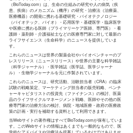
（BioToday.com）は、生命の仕組みの研究や人の病気（疾
患、疾病）のメカニズム（機序）の研究・治療法（治療薬、
医療機器）の開発に携わる基礎研究・バイオテクノロジー
（バイオテック、バイオ）・応用医学・基礎医学・臨床医学
や医療に携わる医師（プライマリーケア医師、専門医）・看
護師・薬剤師・介護福祉士などの医療専門家に対して最新の
ライフサイエンス（生命科学）のニュースを提供していま
す。
これらのニュースは世界の製薬会社やバイオベンチャーのプ
レスリリース（ニュースリリース）や世界の主要な科学雑誌
（科学ジャーナル）・医学雑誌（医学誌、医学ジャーナ
ル）・生物学ジャーナルを元に作製されています。
これらのニュースは、研究活動、治験担当者（CRA）の臨床
試験の戦略策定、マーケティング担当者の販売戦略、ベンチ
ャーキャピタリストの投資先（ファイナンス）の検討、医薬
品のライフサイクルマネージメント戦略、医師やその他の医
療専門家の治療方法の検討、病院・地域医療・政府の医療政
策の計画・実行を補助する資料として利用できます。
当Webサイトの著作権はすべてBioToday.comが保有していま
す。このWebサイトの情報はあくまでも一般的なもので、医
学的なアドバイスや治療法を提案しているわけではありませ