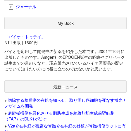
ジャーナル
My Book
「バイオ・トゥデイ」
NTT出版 | 1600円
バイオを応用して開発中の新薬を紹介した本です。2001年10月に
出版したものです。Amgen社のEPOGEN誕生の経緯やグリベック
誕生までの道のりなど、現在販売されているバイオ医薬品の歴史
について知りたい方には役に立つのではないかと思います。
最新ニュース
+
切除する脳腫瘍の在処を知らせ、取り零し癌細胞を死なす蛍光ナ
ノザイムを開発
+
肩腱板損傷を悪化させる脂肪生成を線維脂肪生成前駆細胞
（FAP）のDLK1が防ぐ
+
V2a介在神経が豊富な脊髄介在神経の移植が脊髄損傷ラットに有