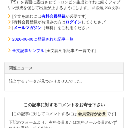
（PS）を表面に露出させてトロンビン生成とそれに続くフィブ
リン形成を促して出血が止まるようにします。
(3 段落, 233 文字)
[全文を読むには
有料会員登録
が必要です]
[有料会員登録がお済みの方は
ログイン
してください]
[
メールマガジン
（無料）をご利用ください]
2026-06-08に登録された記事一覧
全文記事サンプル
[全文読める記事の一覧です]
関連ニュース
該当するデータが見つかりませんでした。
この記事に対するコメントをお寄せ下さい
[この記事に対してコメントするには
会員登録が必要
です]
下記のフォームより、有料会員または無料メール会員のいず
れかに登録してください。