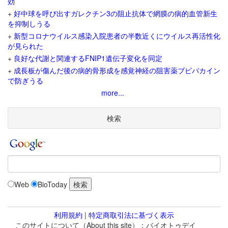
効
+
好中球を呼び出すガレクチン3の阻止抗体で網膜の病的血管新生
を抑制しうる
+
新型コロナウイルス感染入院患者の半数近くにウイルス再活性化
が見られた
+
良好な代謝と関連するFNIP1遺伝子変化を同定
+
成長板が傷んだ後の病的骨形成を感覚神経の阻害薬ブピバカイン
で防ぎうる
more...
検索
Web
BioToday
利用規約
|
特定商取引法に基づく表示
このサイトについて（About this site）：バイオトゥデイ