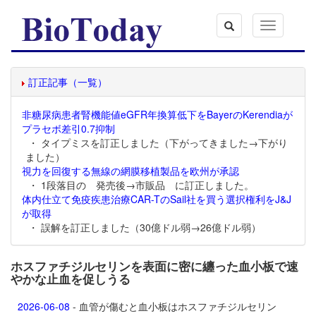
Toggle
navigation
訂正記事（一覧）
非糖尿病患者腎機能値eGFR年換算低下をBayerのKerendiaが
プラセボ差引0.7抑制
・ タイプミスを訂正しました（下がってきました→下がり
ました）
視力を回復する無線の網膜移植製品を欧州が承認
・ 1段落目の 発売後→市販品 に訂正しました。
体内仕立て免疫疾患治療CAR-TのSail社を買う選択権利をJ&J
が取得
・ 誤解を訂正しました（30億ドル弱→26億ドル弱）
ホスファチジルセリンを表面に密に纏った血小板で速
やかな止血を促しうる
2026-06-08
- 血管が傷むと血小板はホスファチジルセリン