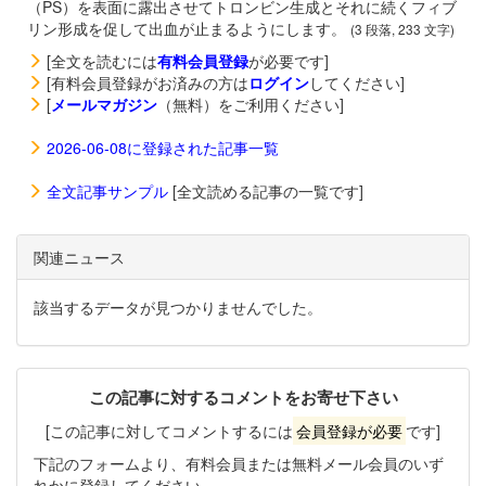
（PS）を表面に露出させてトロンビン生成とそれに続くフィブ
リン形成を促して出血が止まるようにします。
(3 段落, 233 文字)
[全文を読むには
有料会員登録
が必要です]
[有料会員登録がお済みの方は
ログイン
してください]
[
メールマガジン
（無料）をご利用ください]
2026-06-08に登録された記事一覧
全文記事サンプル
[全文読める記事の一覧です]
関連ニュース
該当するデータが見つかりませんでした。
この記事に対するコメントをお寄せ下さい
[この記事に対してコメントするには
会員登録が必要
です]
下記のフォームより、有料会員または無料メール会員のいず
れかに登録してください。