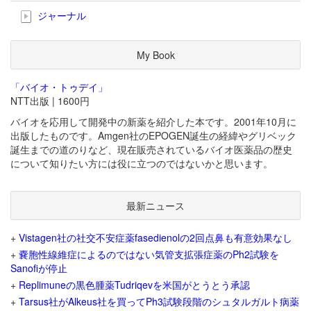
ジャーナル
My Book
「バイオ・トゥデイ」
NTT出版 | 1600円
バイオを応用して開発中の新薬を紹介した本です。2001年10月に
出版したものです。Amgen社のEPOGEN誕生の経緯やグリベック
誕生までの道のりなど、現在販売されているバイオ医薬品の歴史
について知りたい方には役に立つのではないかと思います。
最新ニュース
+
Vistagen社の社交不安症薬fasedienolの2回点鼻も有意効果なし
+
嚢胞性線維症によるのではない気管支拡張症薬のPh2試験を
Sanofiが停止
+
Replimuneの黒色腫薬Tudriqevを米国がとうとう承認
+
Tarsus社がAlkeus社を買ってPh3試験段階のシュタルガルト病薬