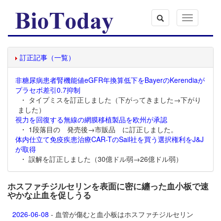
Toggle
navigation
訂正記事（一覧）
非糖尿病患者腎機能値eGFR年換算低下をBayerのKerendiaが
プラセボ差引0.7抑制
・ タイプミスを訂正しました（下がってきました→下がり
ました）
視力を回復する無線の網膜移植製品を欧州が承認
・ 1段落目の 発売後→市販品 に訂正しました。
体内仕立て免疫疾患治療CAR-TのSail社を買う選択権利をJ&J
が取得
・ 誤解を訂正しました（30億ドル弱→26億ドル弱）
ホスファチジルセリンを表面に密に纏った血小板で速
やかな止血を促しうる
2026-06-08
- 血管が傷むと血小板はホスファチジルセリン