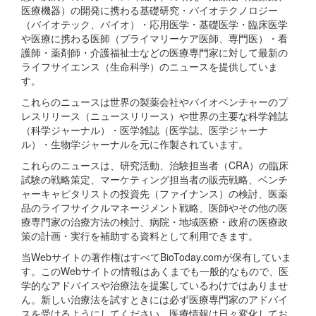
医療機器）の開発に携わる基礎研究・バイオテクノロジー
（バイオテック、バイオ）・応用医学・基礎医学・臨床医学
や医療に携わる医師（プライマリーケア医師、専門医）・看
護師・薬剤師・介護福祉士などの医療専門家に対して最新の
ライフサイエンス（生命科学）のニュースを提供していま
す。
これらのニュースは世界の製薬会社やバイオベンチャーのプ
レスリリース（ニュースリリース）や世界の主要な科学雑誌
（科学ジャーナル）・医学雑誌（医学誌、医学ジャーナ
ル）・生物学ジャーナルを元に作製されています。
これらのニュースは、研究活動、治験担当者（CRA）の臨床
試験の戦略策定、マーケティング担当者の販売戦略、ベンチ
ャーキャピタリストの投資先（ファイナンス）の検討、医薬
品のライフサイクルマネージメント戦略、医師やその他の医
療専門家の治療方法の検討、病院・地域医療・政府の医療政
策の計画・実行を補助する資料として利用できます。
当Webサイトの著作権はすべてBioToday.comが保有していま
す。このWebサイトの情報はあくまでも一般的なもので、医
学的なアドバイスや治療法を提案しているわけではありませ
ん。新しい治療法を試すときには必ず医療専門家のアドバイ
スを受けるようにしてください。医療情報は日々変化してお