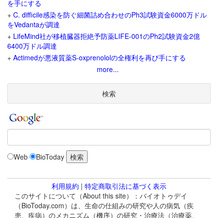
を手にする
+
C. difficile感染を防ぐ細菌詰め合わせのPh3試験資金6000万ドル
をVedantaが調達
+
LifeMind社が移植臓器拒絶予防薬LIFE-001のPh2試験資金2億
6400万ドル調達
+
Actimedが悪液質薬S-oxprenololの全権利を再び手にする
more...
検索
Web
BioToday
利用規約
|
特定商取引法に基づく表示
このサイトについて（About this site）：バイオトゥデイ
（BioToday.com）は、生命の仕組みの研究や人の病気（疾
患、疾病）のメカニズム（機序）の研究・治療法（治療薬、