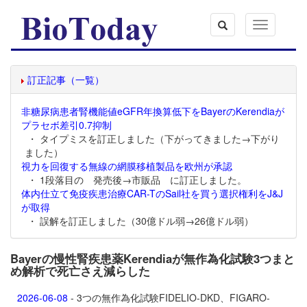
Toggle
navigation
訂正記事（一覧）
非糖尿病患者腎機能値eGFR年換算低下をBayerのKerendiaが
プラセボ差引0.7抑制
・ タイプミスを訂正しました（下がってきました→下がり
ました）
視力を回復する無線の網膜移植製品を欧州が承認
・ 1段落目の 発売後→市販品 に訂正しました。
体内仕立て免疫疾患治療CAR-TのSail社を買う選択権利をJ&J
が取得
・ 誤解を訂正しました（30億ドル弱→26億ドル弱）
Bayerの慢性腎疾患薬Kerendiaが無作為化試験3つまと
め解析で死亡さえ減らした
2026-06-08
- 3つの無作為化試験FIDELIO-DKD、FIGARO-