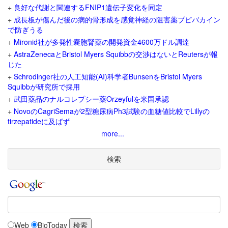
+
良好な代謝と関連するFNIP1遺伝子変化を同定
+
成長板が傷んだ後の病的骨形成を感覚神経の阻害薬ブピバカイン
で防ぎうる
+
Mironid社が多発性嚢胞腎薬の開発資金4600万ドル調達
+
AstraZenecaとBristol Myers Squibbの交渉はないとReutersが報
じた
+
Schrodinger社の人工知能(AI)科学者BunsenをBristol Myers
Squibbが研究所で採用
+
武田薬品のナルコレプシー薬Orzeyfulを米国承認
+
NovoのCagriSemaが2型糖尿病Ph3試験の血糖値比較でLillyの
tirzepatideに及ばず
more...
検索
Web
BioToday