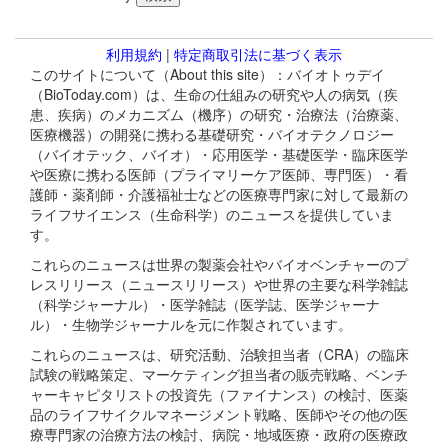
利用規約
|
特定商取引法に基づく表示
このサイトについて（About this site）：バイオトゥデイ
（BioToday.com）は、生命の仕組みの研究や人の病気（疾
患、疾病）のメカニズム（機序）の研究・治療法（治療薬、
医療機器）の開発に携わる基礎研究・バイオテクノロジー
（バイオテック、バイオ）・応用医学・基礎医学・臨床医学
や医療に携わる医師（プライマリーケア医師、専門医）・看
護師・薬剤師・介護福祉士などの医療専門家に対して最新の
ライフサイエンス（生命科学）のニュースを提供していま
す。
これらのニュースは世界の製薬会社やバイオベンチャーのプ
レスリリース（ニュースリリース）や世界の主要な科学雑誌
（科学ジャーナル）・医学雑誌（医学誌、医学ジャーナ
ル）・生物学ジャーナルを元に作製されています。
これらのニュースは、研究活動、治験担当者（CRA）の臨床
試験の戦略策定、マーケティング担当者の販売戦略、ベンチ
ャーキャピタリストの投資先（ファイナンス）の検討、医薬
品のライフサイクルマネージメント戦略、医師やその他の医
療専門家の治療方法の検討、病院・地域医療・政府の医療政