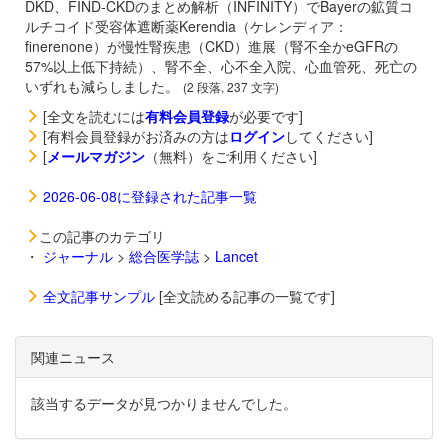
DKD、FIND-CKDのまとめ解析（INFINITY）でBayerの鉱質コ
ルチコイド受容体遮断薬
Kerendia（ケレンディア：
finerenone）が慢性腎疾患（CKD）進展（腎不全かeGFRの
57%以上低下持続）、腎不全、心不全入院、心血管死、死亡の
いずれも減らしました。
(2 段落, 237 文字)
[全文を読むには
有料会員登録
が必要です]
[有料会員登録がお済みの方は
ログイン
してください]
[
メールマガジン
（無料）をご利用ください]
2026-06-08に登録された記事一覧
この記事のカテゴリ
・
ジャーナル
>
総合医学誌
>
Lancet
全文記事サンプル
[全文読める記事の一覧です]
関連ニュース
該当するデータが見つかりませんでした。