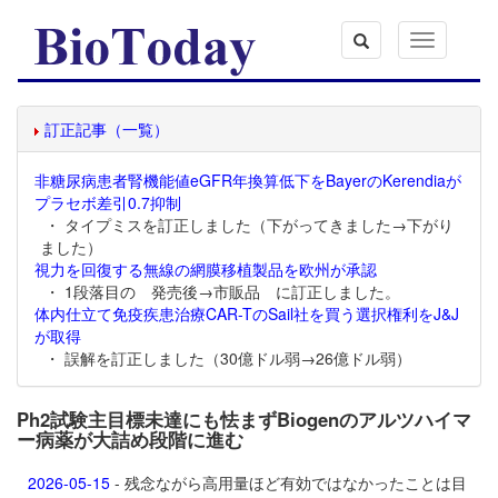
Toggle
navigation
訂正記事（一覧）
非糖尿病患者腎機能値eGFR年換算低下をBayerのKerendiaが
プラセボ差引0.7抑制
・ タイプミスを訂正しました（下がってきました→下がり
ました）
視力を回復する無線の網膜移植製品を欧州が承認
・ 1段落目の 発売後→市販品 に訂正しました。
体内仕立て免疫疾患治療CAR-TのSail社を買う選択権利をJ&J
が取得
・ 誤解を訂正しました（30億ドル弱→26億ドル弱）
Ph2試験主目標未達にも怯まずBiogenのアルツハイマ
ー病薬が大詰め段階に進む
2026-05-15
- 残念ながら高用量ほど有効ではなかったことは目