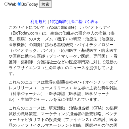
Web
BioToday
利用規約
|
特定商取引法に基づく表示
このサイトについて（About this site）：バイオトゥデイ
（BioToday.com）は、生命の仕組みの研究や人の病気（疾
患、疾病）のメカニズム（機序）の研究・治療法（治療薬、
医療機器）の開発に携わる基礎研究・バイオテクノロジー
（バイオテック、バイオ）・応用医学・基礎医学・臨床医学
や医療に携わる医師（プライマリーケア医師、専門医）・看
護師・薬剤師・介護福祉士などの医療専門家に対して最新の
ライフサイエンス（生命科学）のニュースを提供していま
す。
これらのニュースは世界の製薬会社やバイオベンチャーのプ
レスリリース（ニュースリリース）や世界の主要な科学雑誌
（科学ジャーナル）・医学雑誌（医学誌、医学ジャーナ
ル）・生物学ジャーナルを元に作製されています。
これらのニュースは、研究活動、治験担当者（CRA）の臨床
試験の戦略策定、マーケティング担当者の販売戦略、ベンチ
ャーキャピタリストの投資先（ファイナンス）の検討、医薬
品のライフサイクルマネージメント戦略、医師やその他の医