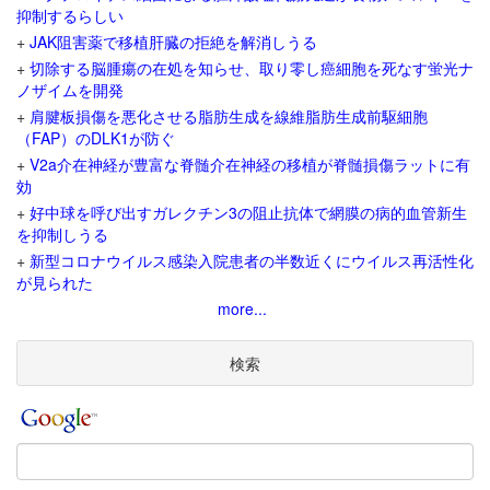
抑制するらしい
+
JAK阻害薬で移植肝臓の拒絶を解消しうる
+
切除する脳腫瘍の在処を知らせ、取り零し癌細胞を死なす蛍光ナ
ノザイムを開発
+
肩腱板損傷を悪化させる脂肪生成を線維脂肪生成前駆細胞
（FAP）のDLK1が防ぐ
+
V2a介在神経が豊富な脊髄介在神経の移植が脊髄損傷ラットに有
効
+
好中球を呼び出すガレクチン3の阻止抗体で網膜の病的血管新生
を抑制しうる
+
新型コロナウイルス感染入院患者の半数近くにウイルス再活性化
が見られた
more...
検索