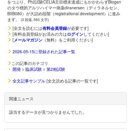
をつぶり、Ph2試験CELIA主目標未達成にもかかわらずBiogen
のタウ標的アルツハイマー病薬
diranersen（ディラネルセン、
BIIB080）が大詰め段階（registrational development）に進み
ます。
(3 段落, 560 文字)
[全文を読むには
有料会員登録
が必要です]
[有料会員登録がお済みの方は
ログイン
してください]
[
メールマガジン
（無料）をご利用ください]
2026-05-15に登録された記事一覧
この記事のカテゴリ
・
開発
>
臨床試験
>
第2相試験
全文記事サンプル
[全文読める記事の一覧です]
関連ニュース
該当するデータが見つかりませんでした。