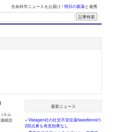
生命科学ニュースをお届け /
明日の新薬
と連携
功
最新ニュース
z（ルム
+
Vistagen社の社交不安症薬fasedienolの
性過眠症
2回点鼻も有意効果なし