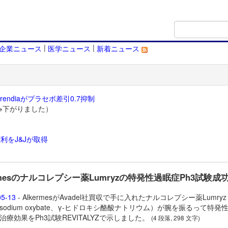
|
|
企業ニュース
医学ニュース
新着ニュース
endiaがプラセボ差引0.7抑制
→下がりました）
利をJ&Jが取得
）
ermesのナルコレプシー薬Lumryzの特発性過眠症Ph3試験成
05-13
- AlkermesがAvadel社買収で手に入れたナルコレプシー薬Lumry
sodium oxybate、γ-ヒドロキシ酪酸ナトリウム）が腕を振るって特発
）治療効果をPh3試験REVITALYZで示しました。
(4 段落, 298 文字)