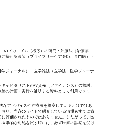
疾患、疾病）のメカニズム（機序）の研究・治療法（治療薬、
療に携わる医師（プライマリーケア医師、専門医）・
。
科学ジャーナル）・医学雑誌（医学誌、医学ジャーナ
ーキャピタリストの投資先（ファイナンス）の検討、
政策の計画・実行を補助する資料として利用できま
医学的なアドバイスや治療法を提案しているわけではあ
おり、当Webサイトで紹介している情報もすでに古
切に評価されたものではありません。したがって、医
い医学的な対処を試す時には、必ず医師の診察を受け