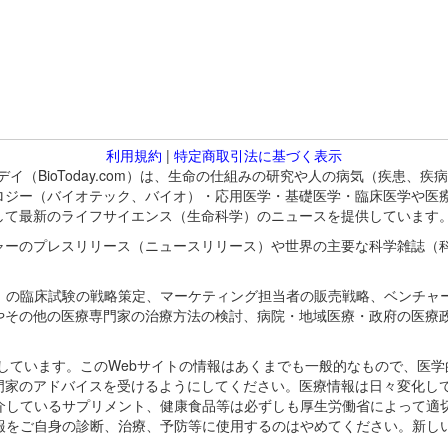
利用規約
|
特定商取引法に基づく表示
バイオトゥデイ（BioToday.com）は、生命の仕組みの研究や人の病気（
ロジー（バイオテック、バイオ）・応用医学・基礎医学・臨床医学や医
して最新のライフサイエンス（生命科学）のニュースを提供しています
ャーのプレスリリース（ニュースリリース）や世界の主要な科学雑誌（
A）の臨床試験の戦略策定、マーケティング担当者の販売戦略、ベンチャ
やその他の医療専門家の治療方法の検討、病院・地域医療・政府の医療
omが保有しています。このWebサイトの情報はあくまでも一般的なもので、
門家のアドバイスを受けるようにしてください。医療情報は日々変化して
紹介しているサプリメント、健康食品等は必ずしも厚生労働省によって適
情報をご自身の診断、治療、予防等に使用するのはやめてください。新し