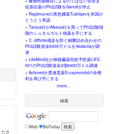
+
嚢胞性線維症によるのではない気管支
拡張症薬のPh2試験をSanofiが停止
+
Replimuneの黒色腫薬Tudriqevを米国が
とうとう承認
+
Tarsus社がAlkeus社を買ってPh3試験段
階のシュタルガルト病薬を手にする
+
C. difficile感染を防ぐ細菌詰め合わせの
Ph3試験資金6000万ドルをVedantaが調
達
+
LifeMind社が移植臓器拒絶予防薬LIFE-
001のPh2試験資金2億6400万ドル調達
+
Actimedが悪液質薬S-oxprenololの全権
利を再び手にする
more...
検索
Web
BioToday
くださ