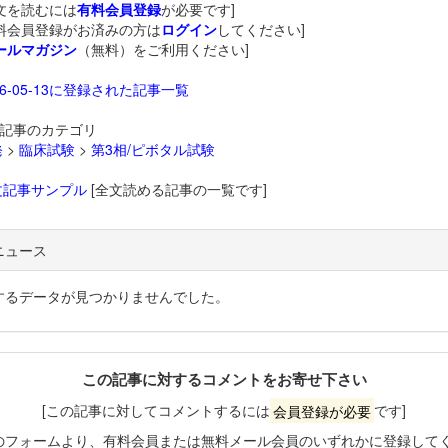
文を読むには
有料会員登録
が必要です]
料会員登録がお済みの方は
ログイン
してください]
ールマガジン
（無料）をご利用ください]
26-05-13に登録された記事一覧
記事のカテゴリ
発
>
臨床試験
>
第3相/ピボタル試験
文記事サンプル
[全文読める記事の一覧です]
ニュース
するデータが見つかりませんでした。
この記事に対するコメントをお寄せ下さい
[この記事に対してコメントするには
会員登録が必要
です]
のフォームより、有料会員または無料メール会員のいずれかに登録して