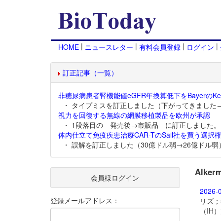
|
|
|
|
HOME
ニュースレター
有料会員登録
ログイン
訂正記事（一覧）
非糖尿病患者腎機能値eGFR年換算低下をBayerのKer
・ タイプミスを訂正しました（下がってきました
視力を回復する無線の網膜移植製品を欧州が承認
・ 1段落目の 発売後→市販品 に訂正しました。
体内仕立て免疫疾患治療CAR-TのSail社を買う選択権
・ 誤解を訂正しました（30億ドル弱→26億ドル弱
Alk
会員様ログイン
2026-
登録メールアドレス：
リズ；
（IH