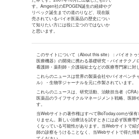
す。Amgen社のEPOGEN誕生の経緯やグ
リベック誕生までの道のりなど、現在販
売されているバイオ医薬品の歴史につい
て知りたい方には役に立つのではないか
と思います。
このサイトについて（About this site）：
医療機器）の開発に携わる基礎研究・バイオテクノ
看護師・薬剤師・介護福祉士などの医療専門家に対
これらのニュースは世界の製薬会社やバイオベンチ
ル）・生物学ジャーナルを元に作製されています。
これらのニュースは、研究活動、治験担当者（CR
医薬品のライフサイクルマネージメント戦略、医師
す。
当Webサイトの著作権はすべてBioToday.c
りません。新しい治療法を試すときには必ず医療専
くなっている可能性があります。当Webサイトで
師の診察をうけることなく、当Webサイトで得た
てください。