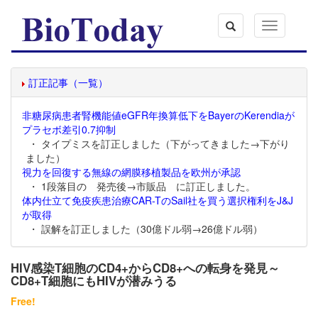
Toggle
navigation
訂正記事（一覧）
非糖尿病患者腎機能値eGFR年換算低下をBayerのKerendiaが
プラセボ差引0.7抑制
・ タイプミスを訂正しました（下がってきました→下がり
ました）
視力を回復する無線の網膜移植製品を欧州が承認
・ 1段落目の 発売後→市販品 に訂正しました。
体内仕立て免疫疾患治療CAR-TのSail社を買う選択権利をJ&J
が取得
・ 誤解を訂正しました（30億ドル弱→26億ドル弱）
HIV感染T細胞のCD4+からCD8+への転身を発見～
CD8+T細胞にもHIVが潜みうる
Free!