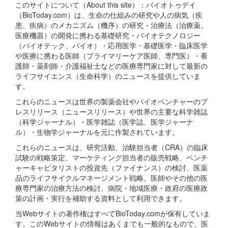
このサイトについて（About this site）：バイオトゥデイ
（BioToday.com）は、生命の仕組みの研究や人の病気（疾
患、疾病）のメカニズム（機序）の研究・治療法（治療薬、
医療機器）の開発に携わる基礎研究・バイオテクノロジー
（バイオテック、バイオ）・応用医学・基礎医学・臨床医学
や医療に携わる医師（プライマリーケア医師、専門医）・看
護師・薬剤師・介護福祉士などの医療専門家に対して最新の
ライフサイエンス（生命科学）のニュースを提供していま
す。
これらのニュースは世界の製薬会社やバイオベンチャーのプ
レスリリース（ニュースリリース）や世界の主要な科学雑誌
（科学ジャーナル）・医学雑誌（医学誌、医学ジャーナ
ル）・生物学ジャーナルを元に作製されています。
これらのニュースは、研究活動、治験担当者（CRA）の臨床
試験の戦略策定、マーケティング担当者の販売戦略、ベンチ
ャーキャピタリストの投資先（ファイナンス）の検討、医薬
品のライフサイクルマネージメント戦略、医師やその他の医
療専門家の治療方法の検討、病院・地域医療・政府の医療政
策の計画・実行を補助する資料として利用できます。
当Webサイトの著作権はすべてBioToday.comが保有していま
す。このWebサイトの情報はあくまでも一般的なもので、医