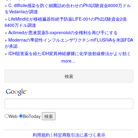
+
C. difficile感染を防ぐ細菌詰め合わせのPh3試験資金6000万ドル
をVedantaが調達
+
LifeMind社が移植臓器拒絶予防薬LIFE-001のPh2試験資金2億
6400万ドル調達
+
Actimedが悪液質薬S-oxprenololの全権利を再び手にする
+
Modernaの季節性インフルエンザワクチンmFLUSIVAを米国FDA
が承認
+
IDH阻害薬を経たIDH変異神経膠腫に化学放射線療法がより効く
more...
検索
Web
BioToday
利用規約
|
特定商取引法に基づく表示