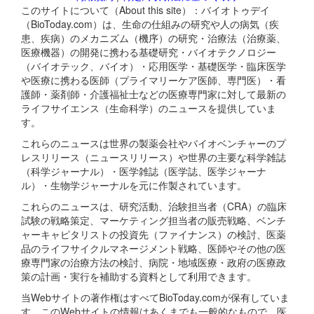
このサイトについて（About this site）：バイオトゥデイ
（BioToday.com）は、生命の仕組みの研究や人の病気（疾
患、疾病）のメカニズム（機序）の研究・治療法（治療薬、
医療機器）の開発に携わる基礎研究・バイオテクノロジー
（バイオテック、バイオ）・応用医学・基礎医学・臨床医学
や医療に携わる医師（プライマリーケア医師、専門医）・看
護師・薬剤師・介護福祉士などの医療専門家に対して最新の
ライフサイエンス（生命科学）のニュースを提供していま
す。
これらのニュースは世界の製薬会社やバイオベンチャーのプ
レスリリース（ニュースリリース）や世界の主要な科学雑誌
（科学ジャーナル）・医学雑誌（医学誌、医学ジャーナ
ル）・生物学ジャーナルを元に作製されています。
これらのニュースは、研究活動、治験担当者（CRA）の臨床
試験の戦略策定、マーケティング担当者の販売戦略、ベンチ
ャーキャピタリストの投資先（ファイナンス）の検討、医薬
品のライフサイクルマネージメント戦略、医師やその他の医
療専門家の治療方法の検討、病院・地域医療・政府の医療政
策の計画・実行を補助する資料として利用できます。
当Webサイトの著作権はすべてBioToday.comが保有していま
す。このWebサイトの情報はあくまでも一般的なもので、医