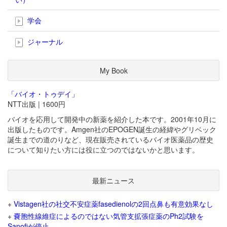
学会
ジャーナル
My Book
「バイオ・トゥデイ」
NTT出版 | 1600円
バイオを応用して開発中の新薬を紹介した本です。2001年10月に
出版したものです。Amgen社のEPOGEN誕生の経緯やグリベック
誕生までの道のりなど、現在販売されているバイオ医薬品の歴史
について知りたい方には役に立つのではないかと思います。
最新ニュース
+
Vistagen社の社交不安症薬fasedienolの2回点鼻も有意効果なし
+
嚢胞性線維症によるのではない気管支拡張症薬のPh2試験を
Sanofiが停止