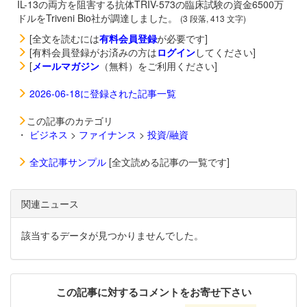
IL-13の両方を阻害する抗体TRIV-573の臨床試験の資金6500万
ドルをTriveni Bio社が調達しました。
(3 段落, 413 文字)
[全文を読むには
有料会員登録
が必要です]
[有料会員登録がお済みの方は
ログイン
してください]
[
メールマガジン
（無料）をご利用ください]
2026-06-18に登録された記事一覧
この記事のカテゴリ
・
ビジネス
>
ファイナンス
>
投資/融資
全文記事サンプル
[全文読める記事の一覧です]
関連ニュース
該当するデータが見つかりませんでした。
この記事に対するコメントをお寄せ下さい