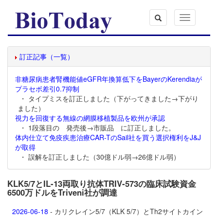
Toggle
navigation
訂正記事（一覧）
非糖尿病患者腎機能値eGFR年換算低下をBayerのKerendiaが
プラセボ差引0.7抑制
・ タイプミスを訂正しました（下がってきました→下がり
ました）
視力を回復する無線の網膜移植製品を欧州が承認
・ 1段落目の 発売後→市販品 に訂正しました。
体内仕立て免疫疾患治療CAR-TのSail社を買う選択権利をJ&J
が取得
・ 誤解を訂正しました（30億ドル弱→26億ドル弱）
KLK5/7とIL-13両取り抗体TRIV-573の臨床試験資金
6500万ドルをTriveni社が調達
2026-06-18
- カリクレイン5/7（KLK 5/7）とTh2サイトカイン