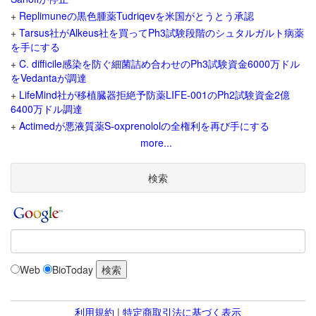
+
Replimuneの黒色腫薬Tudriqevを米国がとうとう承認
+
Tarsus社がAlkeus社を買ってPh3試験段階のシュタルガルト病薬
を手にする
+
C. difficile感染を防ぐ細菌詰め合わせのPh3試験資金6000万ドル
をVedantaが調達
+
LifeMind社が移植臓器拒絶予防薬LIFE-001のPh2試験資金2億
6400万ドル調達
+
Actimedが悪液質薬S-oxprenololの全権利を再び手にする
more...
検索
Web
BioToday
利用規約
|
特定商取引法に基づく表示