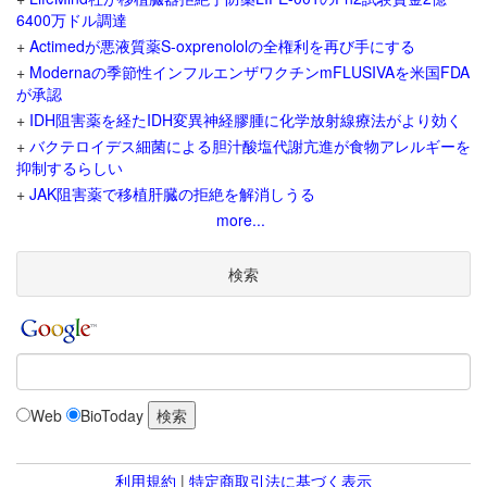
6400万ドル調達
+
Actimedが悪液質薬S-oxprenololの全権利を再び手にする
+
Modernaの季節性インフルエンザワクチンmFLUSIVAを米国FDA
が承認
+
IDH阻害薬を経たIDH変異神経膠腫に化学放射線療法がより効く
+
バクテロイデス細菌による胆汁酸塩代謝亢進が食物アレルギーを
抑制するらしい
+
JAK阻害薬で移植肝臓の拒絶を解消しうる
more...
検索
Web
BioToday
利用規約
|
特定商取引法に基づく表示