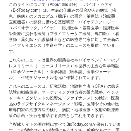
このサイトについて（About this site）：バイオトゥデイ
（BioToday.com）は、生命の仕組みの研究や人の病気（疾
患、疾病）のメカニズム（機序）の研究・治療法（治療薬、
医療機器）の開発に携わる基礎研究・バイオテクノロジー
（バイオテック、バイオ）・応用医学・基礎医学・臨床医学
や医療に携わる医師（プライマリーケア医師、専門医）・看
護師・薬剤師・介護福祉士などの医療専門家に対して最新の
ライフサイエンス（生命科学）のニュースを提供していま
す。
これらのニュースは世界の製薬会社やバイオベンチャーのプ
レスリリース（ニュースリリース）や世界の主要な科学雑誌
（科学ジャーナル）・医学雑誌（医学誌、医学ジャーナ
ル）・生物学ジャーナルを元に作製されています。
これらのニュースは、研究活動、治験担当者（CRA）の臨床
試験の戦略策定、マーケティング担当者の販売戦略、ベンチ
ャーキャピタリストの投資先（ファイナンス）の検討、医薬
品のライフサイクルマネージメント戦略、医師やその他の医
療専門家の治療方法の検討、病院・地域医療・政府の医療政
策の計画・実行を補助する資料として利用できます。
当Webサイトの著作権はすべてBioToday.comが保有していま
す。このWebサイトの情報はあくまでも一般的なもので、医