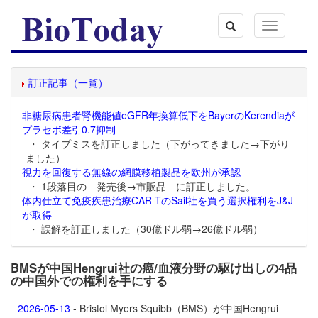
Toggle
navigation
訂正記事（一覧）
非糖尿病患者腎機能値eGFR年換算低下をBayerのKerendiaが
プラセボ差引0.7抑制
・ タイプミスを訂正しました（下がってきました→下がり
ました）
視力を回復する無線の網膜移植製品を欧州が承認
・ 1段落目の 発売後→市販品 に訂正しました。
体内仕立て免疫疾患治療CAR-TのSail社を買う選択権利をJ&J
が取得
・ 誤解を訂正しました（30億ドル弱→26億ドル弱）
BMSが中国Hengrui社の癌/血液分野の駆け出しの4品
の中国外での権利を手にする
2026-05-13
- Bristol Myers Squibb（BMS）が中国Hengrui