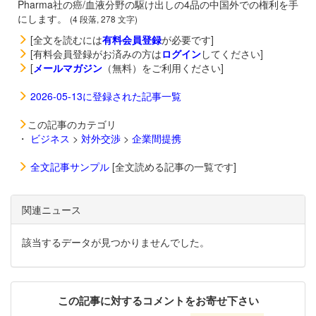
Pharma社の癌/血液分野の駆け出しの4品の中国外での権利を手
にします。
(4 段落, 278 文字)
[全文を読むには
有料会員登録
が必要です]
[有料会員登録がお済みの方は
ログイン
してください]
[
メールマガジン
（無料）をご利用ください]
2026-05-13に登録された記事一覧
この記事のカテゴリ
・
ビジネス
>
対外交渉
>
企業間提携
全文記事サンプル
[全文読める記事の一覧です]
関連ニュース
該当するデータが見つかりませんでした。
この記事に対するコメントをお寄せ下さい