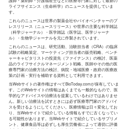
護師・薬剤師・介護福祉士などの医療専門家に対して最新の
ライフサイエンス（生命科学）のニュースを提供していま
す。
これらのニュースは世界の製薬会社やバイオベンチャーのプ
レスリリース（ニュースリリース）や世界の主要な科学雑誌
（科学ジャーナル）・医学雑誌（医学誌、医学ジャーナ
ル）・生物学ジャーナルを元に作製されています。
これらのニュースは、研究活動、治験担当者（CRA）の臨床
試験の戦略策定、マーケティング担当者の販売戦略、ベンチ
ャーキャピタリストの投資先（ファイナンス）の検討、医薬
品のライフサイクルマネージメント戦略、医師やその他の医
療専門家の治療方法の検討、病院・地域医療・政府の医療政
策の計画・実行を補助する資料として利用できます。
当Webサイトの著作権はすべてBioToday.comが保有していま
す。このWebサイトの情報はあくまでも一般的なもので、医
学的なアドバイスや治療法を提案しているわけではありませ
ん。新しい治療法を試すときには必ず医療専門家のアドバイ
スを受けるようにしてください。医療情報は日々変化してお
り、当Webサイトで紹介している情報もすでに古くなってい
る可能性があります。当Webサイトで紹介しているサプリメ
ント、健康食品等は必ずしも厚生労働省によって適切に評価