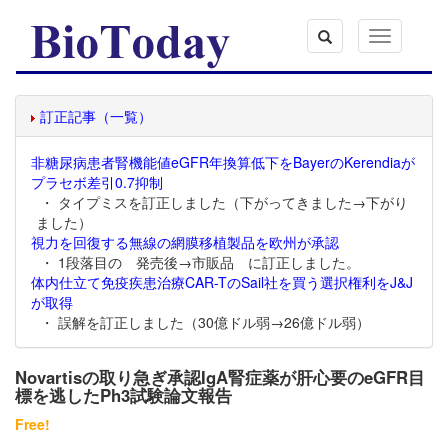
Toggle
navigation
訂正記事（一覧）
非糖尿病患者腎機能値eGFR年換算低下をBayerのKerendiaが
プラセボ差引0.7抑制
・ タイプミスを訂正しました（下がってきました→下がり
ました）
視力を回復する無線の網膜移植製品を欧州が承認
・ 1段落目の 発売後→市販品 に訂正しました。
体内仕立て免疫疾患治療CAR-TのSail社を買う選択権利をJ&J
が取得
・ 誤解を訂正しました（30億ドル弱→26億ドル弱）
Novartisの取り急ぎ承認IgA腎症薬が肝心要のeGFR目
標を逃したPh3試験論文報告
Free!