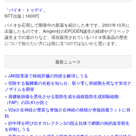
「バイオ・トゥデイ」
NTT出版 | 1600円
バイオを応用して開発中の新薬を紹介した本です。2001年10月に
出版したものです。Amgen社のEPOGEN誕生の経緯やグリベック
誕生までの道のりなど、現在販売されているバイオ医薬品の歴史
について知りたい方には役に立つのではないかと思います。
最新ニュース
+
JAK阻害薬で移植肝臓の拒絶を解消しうる
+
切除する脳腫瘍の在処を知らせ、取り零し癌細胞を死なす蛍光ナ
ノザイムを開発
+
肩腱板損傷を悪化させる脂肪生成を線維脂肪生成前駆細胞
（FAP）のDLK1が防ぐ
+
V2a介在神経が豊富な脊髄介在神経の移植が脊髄損傷ラットに有
効
+
好中球を呼び出すガレクチン3の阻止抗体で網膜の病的血管新生
を抑制しうる