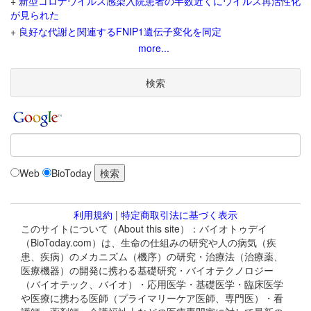
+
新型コロナウイルス感染入院患者の半数近くにウイルス再活性化
が見られた
+
良好な代謝と関連するFNIP1遺伝子変化を同定
more...
検索
Web
BioToday
利用規約
|
特定商取引法に基づく表示
このサイトについて（About this site）：バイオトゥデイ
（BioToday.com）は、生命の仕組みの研究や人の病気（疾
患、疾病）のメカニズム（機序）の研究・治療法（治療薬、
医療機器）の開発に携わる基礎研究・バイオテクノロジー
（バイオテック、バイオ）・応用医学・基礎医学・臨床医学
や医療に携わる医師（プライマリーケア医師、専門医）・看