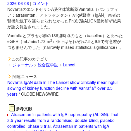
2026-06-08
|
コメント
NovartisのエンドセリンA受容体遮断薬
Vanrafia（バンラフィ
ア；atrasentan、アトラセンタン）がIgA腎症（IgAN）患者の
腎機能低下を遅らせられなかったPh3試験ALIGN最終解析結果
が論文報告されました。
Vanrafiaとプラセボ群の136週時点のもと（baseline）と比べた
2
eGFR（mL/min/1.73 m
）低下はそれぞれ7.5と9.9で有意差が
つきませんでした（narrowly missed statistical significance）。
この記事のカテゴリ
・
ジャーナル
>
総合医学誌
>
Lancet
関連ニュース
Novartis IgAN data in The Lancet show clinically meaningful
slowing of kidney function decline with Vanrafia? over 2.5
years
/ GLOBE NEWSWIRE
参考文献
Atrasentan in patients with IgA nephropathy (ALIGN): final
2.5-year results from a randomised, double-blind, placebo-
controlled, phase 3 trial. Atrasentan in patients with IgA