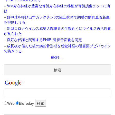
+
V2a介在神経が豊富な脊髄介在神経の移植が脊髄損傷ラットに有
効
+
好中球を呼び出すガレクチン3の阻止抗体で網膜の病的血管新生
を抑制しうる
+
新型コロナウイルス感染入院患者の半数近くにウイルス再活性化
が見られた
+
良好な代謝と関連するFNIP1遺伝子変化を同定
+
成長板が傷んだ後の病的骨形成を感覚神経の阻害薬ブピバカイン
で防ぎうる
more...
検索
Web
BioToday