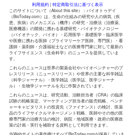
利用規約
|
特定商取引法に基づく表示
このサイトについて（About this site）：バイオトゥデイ
（BioToday.com）は、生命の仕組みの研究や人の病気（疾
患、疾病）のメカニズム（機序）の研究・治療法（治療薬、
医療機器）の開発に携わる基礎研究・バイオテクノロジー
（バイオテック、バイオ）・応用医学・基礎医学・臨床医学
や医療に携わる医師（プライマリーケア医師、専門医）・看
護師・薬剤師・介護福祉士などの医療専門家に対して最新の
ライフサイエンス（生命科学）のニュースを提供していま
す。
これらのニュースは世界の製薬会社やバイオベンチャーのプ
レスリリース（ニュースリリース）や世界の主要な科学雑誌
（科学ジャーナル）・医学雑誌（医学誌、医学ジャーナ
ル）・生物学ジャーナルを元に作製されています。
これらのニュースは、研究活動、治験担当者（CRA）の臨床
試験の戦略策定、マーケティング担当者の販売戦略、ベンチ
ャーキャピタリストの投資先（ファイナンス）の検討、医薬
品のライフサイクルマネージメント戦略、医師やその他の医
療専門家の治療方法の検討、病院・地域医療・政府の医療政
策の計画・実行を補助する資料として利用できます。
当Webサイトの著作権はすべてBioToday.comが保有していま