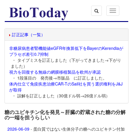
Toggle
navigation
訂正記事（一覧）
非糖尿病患者腎機能値eGFR年換算低下をBayerのKerendiaが
プラセボ差引0.7抑制
・ タイプミスを訂正しました（下がってきました→下がり
ました）
視力を回復する無線の網膜移植製品を欧州が承認
・ 1段落目の 発売後→市販品 に訂正しました。
体内仕立て免疫疾患治療CAR-TのSail社を買う選択権利をJ&J
が取得
・ 誤解を訂正しました（30億ドル弱→26億ドル弱）
糖のユビキチン化を発見～肝臓の貯蔵された糖の分解
の一端を担うらしい
2026-06-09
- 蛋白質ではない生体分子の糖へのユビキチン付加