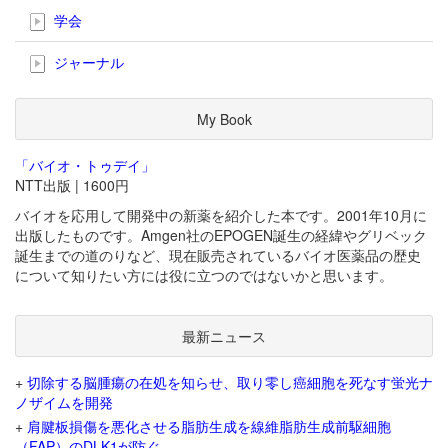
学会
ジャーナル
My Book
「バイオ・トゥデイ」
NTT出版 | 1600円
バイオを応用して開発中の新薬を紹介した本です。2001年10月に
出版したものです。Amgen社のEPOGEN誕生の経緯やグリベック
誕生までの道のりなど、現在販売されているバイオ医薬品の歴史
について知りたい方には役に立つのではないかと思います。
最新ニュース
+
切除する脳腫瘍の在処を知らせ、取り零し癌細胞を死なす蛍光ナ
ノザイムを開発
+
肩腱板損傷を悪化させる脂肪生成を線維脂肪生成前駆細胞
（FAP）のDLK1が防ぐ