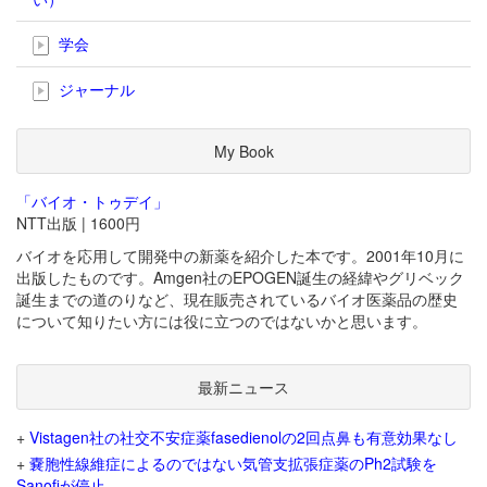
学会
ジャーナル
My Book
「バイオ・トゥデイ」
NTT出版 | 1600円
バイオを応用して開発中の新薬を紹介した本です。2001年10月に
出版したものです。Amgen社のEPOGEN誕生の経緯やグリベック
誕生までの道のりなど、現在販売されているバイオ医薬品の歴史
について知りたい方には役に立つのではないかと思います。
最新ニュース
+
Vistagen社の社交不安症薬fasedienolの2回点鼻も有意効果なし
+
嚢胞性線維症によるのではない気管支拡張症薬のPh2試験を
Sanofiが停止