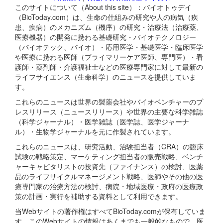
このサイトについて（About this site）：バイオトゥデイ
（BioToday.com）は、生命の仕組みの研究や人の病気（疾
患、疾病）のメカニズム（機序）の研究・治療法（治療薬、
医療機器）の開発に携わる基礎研究・バイオテクノロジー
（バイオテック、バイオ）・応用医学・基礎医学・臨床医学
や医療に携わる医師（プライマリーケア医師、専門医）・看
護師・薬剤師・介護福祉士などの医療専門家に対して最新の
ライフサイエンス（生命科学）のニュースを提供していま
す。
これらのニュースは世界の製薬会社やバイオベンチャーのプ
レスリリース（ニュースリリース）や世界の主要な科学雑誌
（科学ジャーナル）・医学雑誌（医学誌、医学ジャーナ
ル）・生物学ジャーナルを元に作製されています。
これらのニュースは、研究活動、治験担当者（CRA）の臨床
試験の戦略策定、マーケティング担当者の販売戦略、ベンチ
ャーキャピタリストの投資先（ファイナンス）の検討、医薬
品のライフサイクルマネージメント戦略、医師やその他の医
療専門家の治療方法の検討、病院・地域医療・政府の医療政
策の計画・実行を補助する資料として利用できます。
当Webサイトの著作権はすべてBioToday.comが保有していま
す。このWebサイトの情報はあくまでも一般的なもので、医