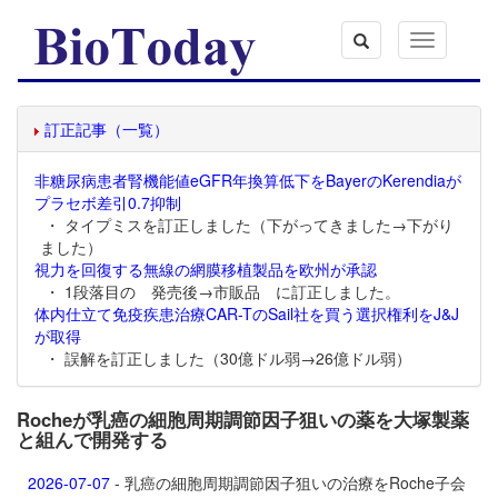
Toggle
navigation
訂正記事（一覧）
非糖尿病患者腎機能値eGFR年換算低下をBayerのKerendiaが
プラセボ差引0.7抑制
・ タイプミスを訂正しました（下がってきました→下がり
ました）
視力を回復する無線の網膜移植製品を欧州が承認
・ 1段落目の 発売後→市販品 に訂正しました。
体内仕立て免疫疾患治療CAR-TのSail社を買う選択権利をJ&J
が取得
・ 誤解を訂正しました（30億ドル弱→26億ドル弱）
Rocheが乳癌の細胞周期調節因子狙いの薬を大塚製薬
と組んで開発する
2026-07-07
- 乳癌の細胞周期調節因子狙いの治療をRoche子会