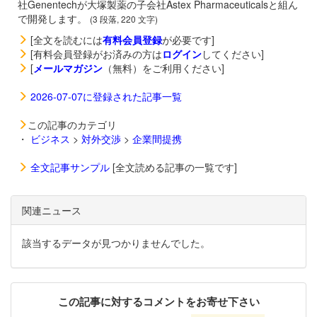
社Genentechが大塚製薬の子会社Astex Pharmaceuticalsと組ん
で開発します。
(3 段落, 220 文字)
[全文を読むには
有料会員登録
が必要です]
[有料会員登録がお済みの方は
ログイン
してください]
[
メールマガジン
（無料）をご利用ください]
2026-07-07に登録された記事一覧
この記事のカテゴリ
・
ビジネス
>
対外交渉
>
企業間提携
全文記事サンプル
[全文読める記事の一覧です]
関連ニュース
該当するデータが見つかりませんでした。
この記事に対するコメントをお寄せ下さい