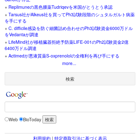
+
Replimuneの黒色腫薬Tudriqevを米国がとうとう承認
+
Tarsus社がAlkeus社を買ってPh3試験段階のシュタルガルト病薬
を手にする
+
C. difficile感染を防ぐ細菌詰め合わせのPh3試験資金6000万ドル
をVedantaが調達
+
LifeMind社が移植臓器拒絶予防薬LIFE-001のPh2試験資金2億
6400万ドル調達
+
Actimedが悪液質薬S-oxprenololの全権利を再び手にする
more...
検索
Web
BioToday
利用規約
|
特定商取引法に基づく表示