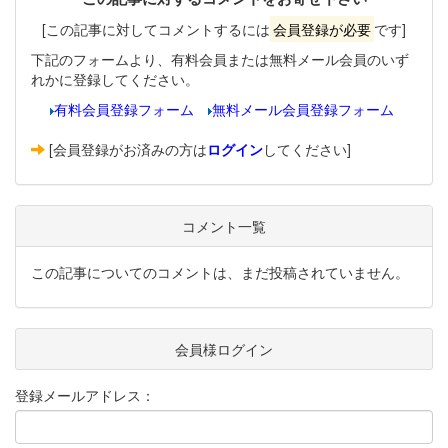
[この記事に対してコメントするには
会員登録が必要
です]
下記のフォームより、有料会員または無料メール会員のいず
れかに登録してください。
有料会員登録フォーム
無料メール会員登録フォーム
[会員登録がお済みの方は
ログイン
してください]
コメント一覧
この記事についてのコメントは、まだ投稿されていません。
会員様ログイン
登録メールアドレス：