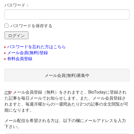
パスワード：
パスワードを保存する
パスワードを忘れた方はこちら
メール会員(無料)登録
有料会員登録
メール会員(無料)募集中
メール会員登録（無料）をされますと、BioTodayに登録され
た記事を毎日メールでお知らせします。また、メール会員登録さ
れますと、毎週月曜からの一週間あたり2つの記事の全文閲覧が可
能になります。
メール配信を希望される方は、以下の欄にメールアドレスを入力
下さい。