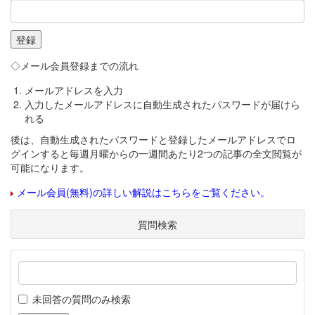
◇メール会員登録までの流れ
メールアドレスを入力
入力したメールアドレスに自動生成されたパスワードが届けら
れる
後は、自動生成されたパスワードと登録したメールアドレスでロ
グインすると毎週月曜からの一週間あたり2つの記事の全文閲覧が
可能になります。
メール会員(無料)の詳しい解説はこちらをご覧ください。
質問検索
未回答の質問のみ検索