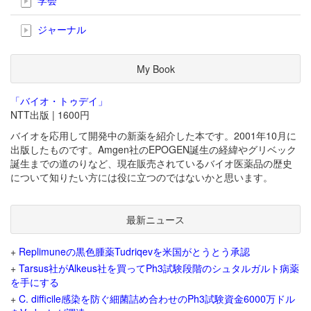
ジャーナル
My Book
「バイオ・トゥデイ」
NTT出版 | 1600円
バイオを応用して開発中の新薬を紹介した本です。2001年10月に
出版したものです。Amgen社のEPOGEN誕生の経緯やグリベック
誕生までの道のりなど、現在販売されているバイオ医薬品の歴史
について知りたい方には役に立つのではないかと思います。
最新ニュース
+
Replimuneの黒色腫薬Tudriqevを米国がとうとう承認
+
Tarsus社がAlkeus社を買ってPh3試験段階のシュタルガルト病薬
を手にする
+
C. difficile感染を防ぐ細菌詰め合わせのPh3試験資金6000万ドル