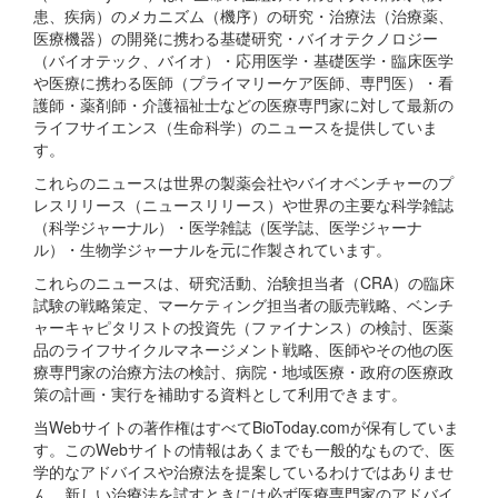
患、疾病）のメカニズム（機序）の研究・治療法（治療薬、
医療機器）の開発に携わる基礎研究・バイオテクノロジー
（バイオテック、バイオ）・応用医学・基礎医学・臨床医学
や医療に携わる医師（プライマリーケア医師、専門医）・看
護師・薬剤師・介護福祉士などの医療専門家に対して最新の
ライフサイエンス（生命科学）のニュースを提供していま
す。
これらのニュースは世界の製薬会社やバイオベンチャーのプ
レスリリース（ニュースリリース）や世界の主要な科学雑誌
（科学ジャーナル）・医学雑誌（医学誌、医学ジャーナ
ル）・生物学ジャーナルを元に作製されています。
これらのニュースは、研究活動、治験担当者（CRA）の臨床
試験の戦略策定、マーケティング担当者の販売戦略、ベンチ
ャーキャピタリストの投資先（ファイナンス）の検討、医薬
品のライフサイクルマネージメント戦略、医師やその他の医
療専門家の治療方法の検討、病院・地域医療・政府の医療政
策の計画・実行を補助する資料として利用できます。
当Webサイトの著作権はすべてBioToday.comが保有していま
す。このWebサイトの情報はあくまでも一般的なもので、医
学的なアドバイスや治療法を提案しているわけではありませ
ん。新しい治療法を試すときには必ず医療専門家のアドバイ