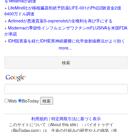
をVedantaが調達
+
LifeMind社が移植臓器拒絶予防薬LIFE-001のPh2試験資金2億
6400万ドル調達
+
Actimedが悪液質薬S-oxprenololの全権利を再び手にする
+
Modernaの季節性インフルエンザワクチンmFLUSIVAを米国FDA
が承認
+
IDH阻害薬を経たIDH変異神経膠腫に化学放射線療法がより効く
more...
検索
Web
BioToday
利用規約
|
特定商取引法に基づく表示
このサイトについて（About this site）：バイオトゥデイ
（BioToday.com）は、生命の仕組みの研究や人の病気（疾