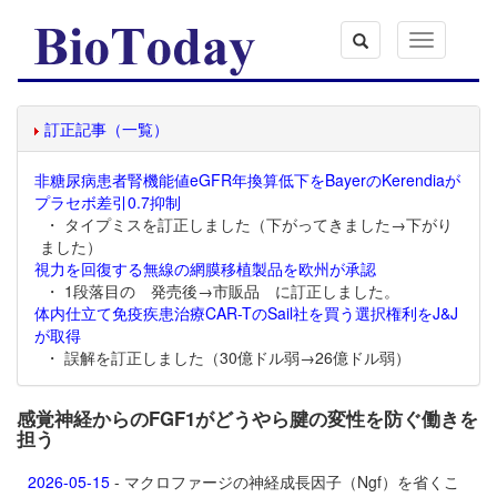
Toggle
navigation
訂正記事（一覧）
非糖尿病患者腎機能値eGFR年換算低下をBayerのKerendiaが
プラセボ差引0.7抑制
・ タイプミスを訂正しました（下がってきました→下がり
ました）
視力を回復する無線の網膜移植製品を欧州が承認
・ 1段落目の 発売後→市販品 に訂正しました。
体内仕立て免疫疾患治療CAR-TのSail社を買う選択権利をJ&J
が取得
・ 誤解を訂正しました（30億ドル弱→26億ドル弱）
感覚神経からのFGF1がどうやら腱の変性を防ぐ働きを
担う
2026-05-15
- マクロファージの神経成長因子（Ngf）を省くこ