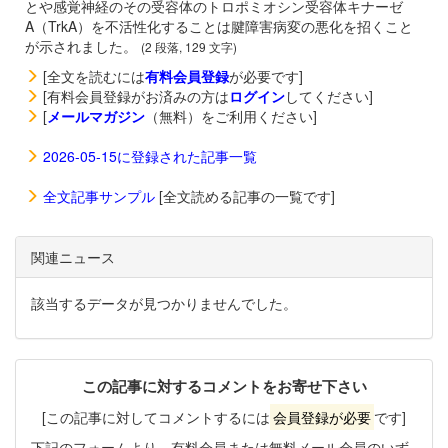
とや感覚神経のその受容体のトロポミオシン受容体キナーゼ
A（TrkA）を不活性化することは腱障害病変の悪化を招くこと
が示されました。
(2 段落, 129 文字)
[全文を読むには
有料会員登録
が必要です]
[有料会員登録がお済みの方は
ログイン
してください]
[
メールマガジン
（無料）をご利用ください]
2026-05-15に登録された記事一覧
全文記事サンプル
[全文読める記事の一覧です]
関連ニュース
該当するデータが見つかりませんでした。
この記事に対するコメントをお寄せ下さい
[この記事に対してコメントするには
会員登録が必要
です]
下記のフォームより、有料会員または無料メール会員のいず