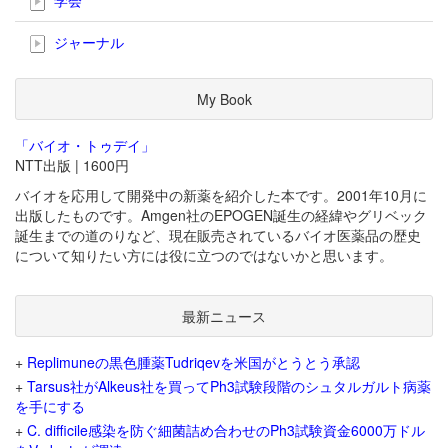
ジャーナル
My Book
「バイオ・トゥデイ」
NTT出版 | 1600円
バイオを応用して開発中の新薬を紹介した本です。2001年10月に
出版したものです。Amgen社のEPOGEN誕生の経緯やグリベック
誕生までの道のりなど、現在販売されているバイオ医薬品の歴史
について知りたい方には役に立つのではないかと思います。
最新ニュース
+
Replimuneの黒色腫薬Tudriqevを米国がとうとう承認
+
Tarsus社がAlkeus社を買ってPh3試験段階のシュタルガルト病薬
を手にする
+
C. difficile感染を防ぐ細菌詰め合わせのPh3試験資金6000万ドル