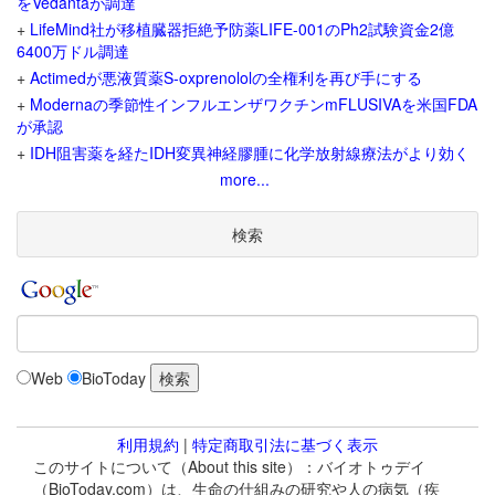
をVedantaが調達
+
LifeMind社が移植臓器拒絶予防薬LIFE-001のPh2試験資金2億
6400万ドル調達
+
Actimedが悪液質薬S-oxprenololの全権利を再び手にする
+
Modernaの季節性インフルエンザワクチンmFLUSIVAを米国FDA
が承認
+
IDH阻害薬を経たIDH変異神経膠腫に化学放射線療法がより効く
more...
検索
Web
BioToday
利用規約
|
特定商取引法に基づく表示
このサイトについて（About this site）：バイオトゥデイ
（BioToday.com）は、生命の仕組みの研究や人の病気（疾