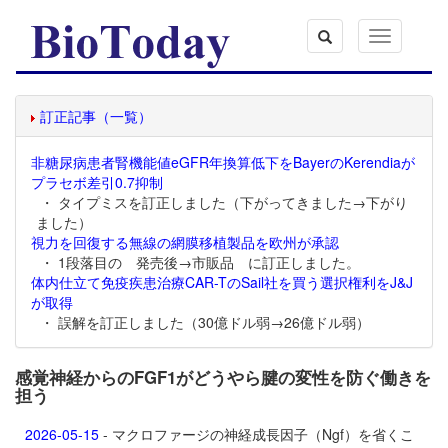
Toggle
navigation
訂正記事（一覧）
非糖尿病患者腎機能値eGFR年換算低下をBayerのKerendiaが
プラセボ差引0.7抑制
・ タイプミスを訂正しました（下がってきました→下がり
ました）
視力を回復する無線の網膜移植製品を欧州が承認
・ 1段落目の 発売後→市販品 に訂正しました。
体内仕立て免疫疾患治療CAR-TのSail社を買う選択権利をJ&J
が取得
・ 誤解を訂正しました（30億ドル弱→26億ドル弱）
感覚神経からのFGF1がどうやら腱の変性を防ぐ働きを
担う
2026-05-15
- マクロファージの神経成長因子（Ngf）を省くこ