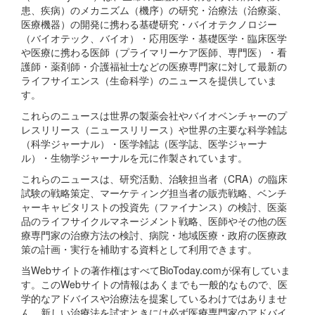
患、疾病）のメカニズム（機序）の研究・治療法（治療薬、
医療機器）の開発に携わる基礎研究・バイオテクノロジー
（バイオテック、バイオ）・応用医学・基礎医学・臨床医学
や医療に携わる医師（プライマリーケア医師、専門医）・看
護師・薬剤師・介護福祉士などの医療専門家に対して最新の
ライフサイエンス（生命科学）のニュースを提供していま
す。
これらのニュースは世界の製薬会社やバイオベンチャーのプ
レスリリース（ニュースリリース）や世界の主要な科学雑誌
（科学ジャーナル）・医学雑誌（医学誌、医学ジャーナ
ル）・生物学ジャーナルを元に作製されています。
これらのニュースは、研究活動、治験担当者（CRA）の臨床
試験の戦略策定、マーケティング担当者の販売戦略、ベンチ
ャーキャピタリストの投資先（ファイナンス）の検討、医薬
品のライフサイクルマネージメント戦略、医師やその他の医
療専門家の治療方法の検討、病院・地域医療・政府の医療政
策の計画・実行を補助する資料として利用できます。
当Webサイトの著作権はすべてBioToday.comが保有していま
す。このWebサイトの情報はあくまでも一般的なもので、医
学的なアドバイスや治療法を提案しているわけではありませ
ん。新しい治療法を試すときには必ず医療専門家のアドバイ