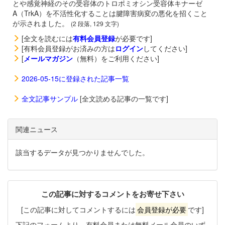
とや感覚神経のその受容体のトロポミオシン受容体キナーゼ
A（TrkA）を不活性化することは腱障害病変の悪化を招くこと
が示されました。
(2 段落, 129 文字)
[全文を読むには
有料会員登録
が必要です]
[有料会員登録がお済みの方は
ログイン
してください]
[
メールマガジン
（無料）をご利用ください]
2026-05-15に登録された記事一覧
全文記事サンプル
[全文読める記事の一覧です]
関連ニュース
該当するデータが見つかりませんでした。
この記事に対するコメントをお寄せ下さい
[この記事に対してコメントするには
会員登録が必要
です]
下記のフォームより、有料会員または無料メール会員のいず