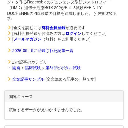
ン）を作るRegenxbioのデュシェンヌ型筋ジストロフィー
（DMD）遺伝子治療
RGX-202がPh1-3試験AFFINITY
DUCHENNEのPh3段階の目標を達成しました。
(4 段落, 270 文
字)
[全文を読むには
有料会員登録
が必要です]
[有料会員登録がお済みの方は
ログイン
してください]
[
メールマガジン
（無料）をご利用ください]
2026-05-15に登録された記事一覧
この記事のカテゴリ
・
開発
>
臨床試験
>
第3相/ピボタル試験
全文記事サンプル
[全文読める記事の一覧です]
関連ニュース
該当するデータが見つかりませんでした。