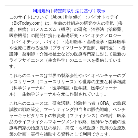
利用規約
|
特定商取引法に基づく表示
このサイトについて（About this site）：バイオトゥデイ
（BioToday.com）は、生命の仕組みの研究や人の病気（疾
患、疾病）のメカニズム（機序）の研究・治療法（治療薬、
医療機器）の開発に携わる基礎研究・バイオテクノロジー
（バイオテック、バイオ）・応用医学・基礎医学・臨床医学
や医療に携わる医師（プライマリーケア医師、専門医）・看
護師・薬剤師・介護福祉士などの医療専門家に対して最新の
ライフサイエンス（生命科学）のニュースを提供していま
す。
これらのニュースは世界の製薬会社やバイオベンチャーのプ
レスリリース（ニュースリリース）や世界の主要な科学雑誌
（科学ジャーナル）・医学雑誌（医学誌、医学ジャーナ
ル）・生物学ジャーナルを元に作製されています。
これらのニュースは、研究活動、治験担当者（CRA）の臨床
試験の戦略策定、マーケティング担当者の販売戦略、ベンチ
ャーキャピタリストの投資先（ファイナンス）の検討、医薬
品のライフサイクルマネージメント戦略、医師やその他の医
療専門家の治療方法の検討、病院・地域医療・政府の医療政
策の計画・実行を補助する資料として利用できます。