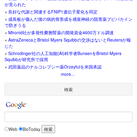
が見られた
+
良好な代謝と関連するFNIP1遺伝子変化を同定
+
成長板が傷んだ後の病的骨形成を感覚神経の阻害薬ブピバカイン
で防ぎうる
+
Mironid社が多発性嚢胞腎薬の開発資金4600万ドル調達
+
AstraZenecaとBristol Myers Squibbの交渉はないとReutersが報
じた
+
Schrodinger社の人工知能(AI)科学者BunsenをBristol Myers
Squibbが研究所で採用
+
武田薬品のナルコレプシー薬Orzeyfulを米国承認
more...
検索
Web
BioToday