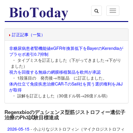
Toggle
navigation
訂正記事（一覧）
非糖尿病患者腎機能値eGFR年換算低下をBayerのKerendiaが
プラセボ差引0.7抑制
・ タイプミスを訂正しました（下がってきました→下がり
ました）
視力を回復する無線の網膜移植製品を欧州が承認
・ 1段落目の 発売後→市販品 に訂正しました。
体内仕立て免疫疾患治療CAR-TのSail社を買う選択権利をJ&J
が取得
・ 誤解を訂正しました（30億ドル弱→26億ドル弱）
Regenxbioのデュシェンヌ型筋ジストロフィー遺伝子
治療のPh3試験目標達成
2026-05-15
- 小ぶりなジストロフィン（マイクロジストロフィ