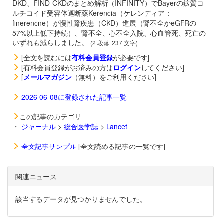
DKD、FIND-CKDのまとめ解析（INFINITY）でBayerの鉱質コ
ルチコイド受容体遮断薬
Kerendia（ケレンディア：
finerenone）が慢性腎疾患（CKD）進展（腎不全かeGFRの
57%以上低下持続）、腎不全、心不全入院、心血管死、死亡の
いずれも減らしました。
(2 段落, 237 文字)
[全文を読むには
有料会員登録
が必要です]
[有料会員登録がお済みの方は
ログイン
してください]
[
メールマガジン
（無料）をご利用ください]
2026-06-08に登録された記事一覧
この記事のカテゴリ
・
ジャーナル
>
総合医学誌
>
Lancet
全文記事サンプル
[全文読める記事の一覧です]
関連ニュース
該当するデータが見つかりませんでした。