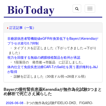
Toggle
navigation
訂正記事（一覧）
非糖尿病患者腎機能値eGFR年換算低下をBayerのKerendiaが
プラセボ差引0.7抑制
・ タイプミスを訂正しました（下がってきました→下がり
ました）
視力を回復する無線の網膜移植製品を欧州が承認
・ 1段落目の 発売後→市販品 に訂正しました。
体内仕立て免疫疾患治療CAR-TのSail社を買う選択権利をJ&J
が取得
・ 誤解を訂正しました（30億ドル弱→26億ドル弱）
Bayerの慢性腎疾患薬Kerendiaが無作為化試験3つまと
め解析で死亡さえ減らした
2026-06-08
- 3つの無作為化試験FIDELIO-DKD、FIGARO-