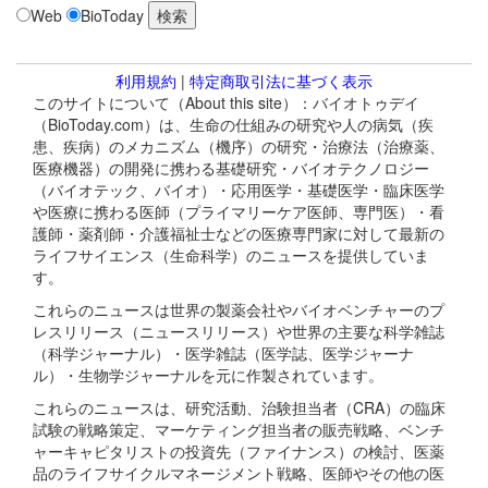
Web
BioToday
利用規約
|
特定商取引法に基づく表示
このサイトについて（About this site）：バイオトゥデイ
（BioToday.com）は、生命の仕組みの研究や人の病気（疾
患、疾病）のメカニズム（機序）の研究・治療法（治療薬、
医療機器）の開発に携わる基礎研究・バイオテクノロジー
（バイオテック、バイオ）・応用医学・基礎医学・臨床医学
や医療に携わる医師（プライマリーケア医師、専門医）・看
護師・薬剤師・介護福祉士などの医療専門家に対して最新の
ライフサイエンス（生命科学）のニュースを提供していま
す。
これらのニュースは世界の製薬会社やバイオベンチャーのプ
レスリリース（ニュースリリース）や世界の主要な科学雑誌
（科学ジャーナル）・医学雑誌（医学誌、医学ジャーナ
ル）・生物学ジャーナルを元に作製されています。
これらのニュースは、研究活動、治験担当者（CRA）の臨床
試験の戦略策定、マーケティング担当者の販売戦略、ベンチ
ャーキャピタリストの投資先（ファイナンス）の検討、医薬
品のライフサイクルマネージメント戦略、医師やその他の医