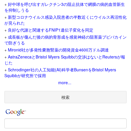
+
好中球を呼び出すガレクチン3の阻止抗体で網膜の病的血管新生
を抑制しうる
+
新型コロナウイルス感染入院患者の半数近くにウイルス再活性化
が見られた
+
良好な代謝と関連するFNIP1遺伝子変化を同定
+
成長板が傷んだ後の病的骨形成を感覚神経の阻害薬ブピバカイン
で防ぎうる
+
Mironid社が多発性嚢胞腎薬の開発資金4600万ドル調達
+
AstraZenecaとBristol Myers Squibbの交渉はないとReutersが報
じた
+
Schrodinger社の人工知能(AI)科学者BunsenをBristol Myers
Squibbが研究所で採用
more...
検索