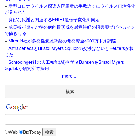
+
新型コロナウイルス感染入院患者の半数近くにウイルス再活性化
が見られた
+
良好な代謝と関連するFNIP1遺伝子変化を同定
+
成長板が傷んだ後の病的骨形成を感覚神経の阻害薬ブピバカイン
で防ぎうる
+
Mironid社が多発性嚢胞腎薬の開発資金4600万ドル調達
+
AstraZenecaとBristol Myers Squibbの交渉はないとReutersが報
じた
+
Schrodinger社の人工知能(AI)科学者BunsenをBristol Myers
Squibbが研究所で採用
more...
検索
Web
BioToday