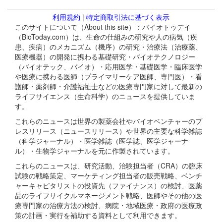
利用規約
|
特定商取引法に基づく表示
このサイトについて（About this site）：バイオトゥデイ
（BioToday.com）は、生命の仕組みの研究や人の病気（疾
患、疾病）のメカニズム（機序）の研究・治療法（治療薬、
医療機器）の開発に携わる基礎研究・バイオテクノロジー
（バイオテック、バイオ）・応用医学・基礎医学・臨床医学
や医療に携わる医師（プライマリーケア医師、専門医）・看
護師・薬剤師・介護福祉士などの医療専門家に対して最新の
ライフサイエンス（生命科学）のニュースを提供していま
す。
これらのニュースは世界の製薬会社やバイオベンチャーのプ
レスリリース（ニュースリリース）や世界の主要な科学雑誌
（科学ジャーナル）・医学雑誌（医学誌、医学ジャーナ
ル）・生物学ジャーナルを元に作製されています。
これらのニュースは、研究活動、治験担当者（CRA）の臨床
試験の戦略策定、マーケティング担当者の販売戦略、ベンチ
ャーキャピタリストの投資先（ファイナンス）の検討、医薬
品のライフサイクルマネージメント戦略、医師やその他の医
療専門家の治療方法の検討、病院・地域医療・政府の医療政
策の計画・実行を補助する資料として利用できます。