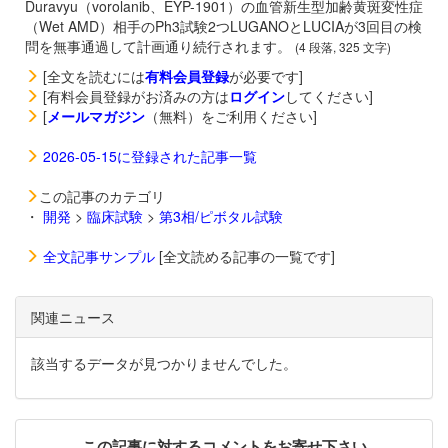
Duravyu（vorolanib、EYP-1901）の血管新生型加齢黄斑変性症
（Wet AMD）相手のPh3試験2つLUGANOとLUCIAが3回目の検
問を無事通過して計画通り続行されます。
(4 段落, 325 文字)
[全文を読むには
有料会員登録
が必要です]
[有料会員登録がお済みの方は
ログイン
してください]
[
メールマガジン
（無料）をご利用ください]
2026-05-15に登録された記事一覧
この記事のカテゴリ
・
開発
>
臨床試験
>
第3相/ピボタル試験
全文記事サンプル
[全文読める記事の一覧です]
関連ニュース
該当するデータが見つかりませんでした。
この記事に対するコメントをお寄せ下さい