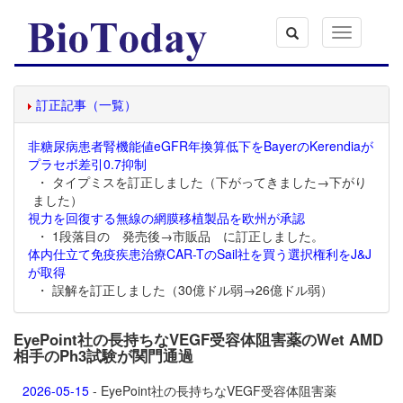
Toggle
navigation
訂正記事（一覧）
非糖尿病患者腎機能値eGFR年換算低下をBayerのKerendiaが
プラセボ差引0.7抑制
・ タイプミスを訂正しました（下がってきました→下がり
ました）
視力を回復する無線の網膜移植製品を欧州が承認
・ 1段落目の 発売後→市販品 に訂正しました。
体内仕立て免疫疾患治療CAR-TのSail社を買う選択権利をJ&J
が取得
・ 誤解を訂正しました（30億ドル弱→26億ドル弱）
EyePoint社の長持ちなVEGF受容体阻害薬のWet AMD
相手のPh3試験が関門通過
2026-05-15
- EyePoint社の長持ちなVEGF受容体阻害薬