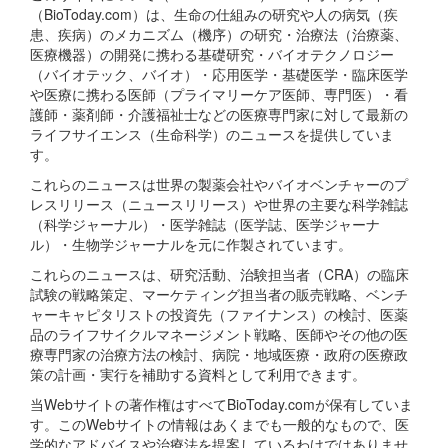
（BioToday.com）は、生命の仕組みの研究や人の病気（疾
患、疾病）のメカニズム（機序）の研究・治療法（治療薬、
医療機器）の開発に携わる基礎研究・バイオテクノロジー
（バイオテック、バイオ）・応用医学・基礎医学・臨床医学
や医療に携わる医師（プライマリーケア医師、専門医）・看
護師・薬剤師・介護福祉士などの医療専門家に対して最新の
ライフサイエンス（生命科学）のニュースを提供していま
す。
これらのニュースは世界の製薬会社やバイオベンチャーのプ
レスリリース（ニュースリリース）や世界の主要な科学雑誌
（科学ジャーナル）・医学雑誌（医学誌、医学ジャーナ
ル）・生物学ジャーナルを元に作製されています。
これらのニュースは、研究活動、治験担当者（CRA）の臨床
試験の戦略策定、マーケティング担当者の販売戦略、ベンチ
ャーキャピタリストの投資先（ファイナンス）の検討、医薬
品のライフサイクルマネージメント戦略、医師やその他の医
療専門家の治療方法の検討、病院・地域医療・政府の医療政
策の計画・実行を補助する資料として利用できます。
当Webサイトの著作権はすべてBioToday.comが保有していま
す。このWebサイトの情報はあくまでも一般的なもので、医
学的なアドバイスや治療法を提案しているわけではありませ