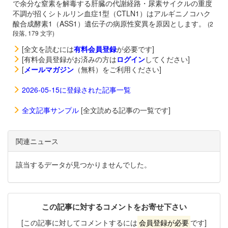
で余分な窒素を解毒する肝臓の代謝経路・尿素サイクルの重度
不調が招くシトルリン血症1型（CTLN1）はアルギニノコハク
酸合成酵素1（ASS1）遺伝子の病原性変異を原因とします。
(2
段落, 179 文字)
[全文を読むには
有料会員登録
が必要です]
[有料会員登録がお済みの方は
ログイン
してください]
[
メールマガジン
（無料）をご利用ください]
2026-05-15に登録された記事一覧
全文記事サンプル
[全文読める記事の一覧です]
関連ニュース
該当するデータが見つかりませんでした。
この記事に対するコメントをお寄せ下さい
[この記事に対してコメントするには
会員登録が必要
です]