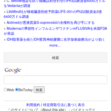
+
C. difficile感染を防ぐ細菌詰め合わせのPh3試験資金6000万ドル
をVedantaが調達
+
LifeMind社が移植臓器拒絶予防薬LIFE-001のPh2試験資金2億
6400万ドル調達
+
Actimedが悪液質薬S-oxprenololの全権利を再び手にする
+
Modernaの季節性インフルエンザワクチンmFLUSIVAを米国FDA
が承認
+
IDH阻害薬を経たIDH変異神経膠腫に化学放射線療法がより効く
more...
検索
Web
BioToday
利用規約
|
特定商取引法に基づく表示
このサイトについて（About this site）：バイオトゥデイ