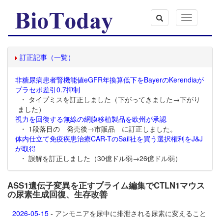
Toggle
navigation
訂正記事（一覧）
非糖尿病患者腎機能値eGFR年換算低下をBayerのKerendiaが
プラセボ差引0.7抑制
・ タイプミスを訂正しました（下がってきました→下がり
ました）
視力を回復する無線の網膜移植製品を欧州が承認
・ 1段落目の 発売後→市販品 に訂正しました。
体内仕立て免疫疾患治療CAR-TのSail社を買う選択権利をJ&J
が取得
・ 誤解を訂正しました（30億ドル弱→26億ドル弱）
ASS1遺伝子変異を正すプライム編集でCTLN1マウス
の尿素生成回復、生存改善
2026-05-15
- アンモニアを尿中に排泄される尿素に変えること