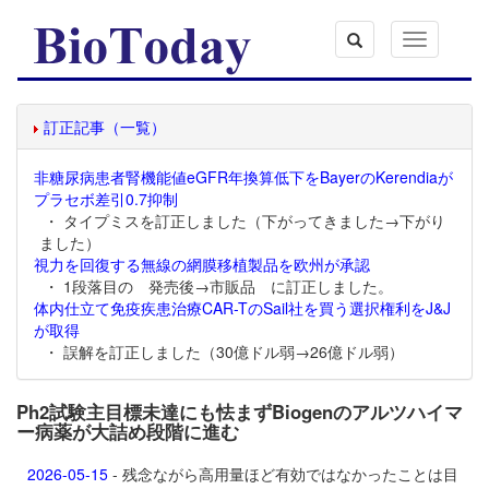
Toggle
navigation
訂正記事（一覧）
非糖尿病患者腎機能値eGFR年換算低下をBayerのKerendiaが
プラセボ差引0.7抑制
・ タイプミスを訂正しました（下がってきました→下がり
ました）
視力を回復する無線の網膜移植製品を欧州が承認
・ 1段落目の 発売後→市販品 に訂正しました。
体内仕立て免疫疾患治療CAR-TのSail社を買う選択権利をJ&J
が取得
・ 誤解を訂正しました（30億ドル弱→26億ドル弱）
Ph2試験主目標未達にも怯まずBiogenのアルツハイマ
ー病薬が大詰め段階に進む
2026-05-15
- 残念ながら高用量ほど有効ではなかったことは目