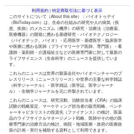
利用規約
|
特定商取引法に基づく表示
このサイトについて（About this site）：バイオトゥデイ
（BioToday.com）は、生命の仕組みの研究や人の病気（疾
患、疾病）のメカニズム（機序）の研究・治療法（治療薬、
医療機器）の開発に携わる基礎研究・バイオテクノロジー
（バイオテック、バイオ）・応用医学・基礎医学・臨床医学
や医療に携わる医師（プライマリーケア医師、専門医）・看
護師・薬剤師・介護福祉士などの医療専門家に対して最新の
ライフサイエンス（生命科学）のニュースを提供していま
す。
これらのニュースは世界の製薬会社やバイオベンチャーのプ
レスリリース（ニュースリリース）や世界の主要な科学雑誌
（科学ジャーナル）・医学雑誌（医学誌、医学ジャーナ
ル）・生物学ジャーナルを元に作製されています。
これらのニュースは、研究活動、治験担当者（CRA）の臨床
試験の戦略策定、マーケティング担当者の販売戦略、ベンチ
ャーキャピタリストの投資先（ファイナンス）の検討、医薬
品のライフサイクルマネージメント戦略、医師やその他の医
療専門家の治療方法の検討、病院・地域医療・政府の医療政
策の計画・実行を補助する資料として利用できます。