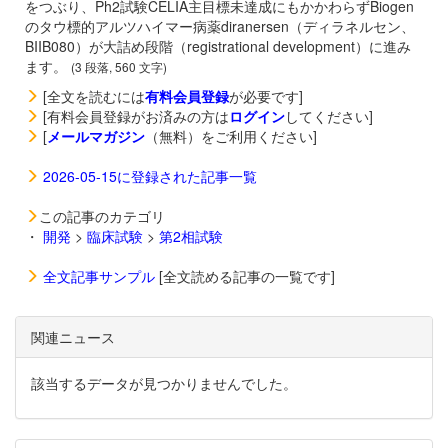
をつぶり、Ph2試験CELIA主目標未達成にもかかわらずBiogen
のタウ標的アルツハイマー病薬
diranersen（ディラネルセン、
BIIB080）が大詰め段階（registrational development）に進み
ます。
(3 段落, 560 文字)
[全文を読むには
有料会員登録
が必要です]
[有料会員登録がお済みの方は
ログイン
してください]
[
メールマガジン
（無料）をご利用ください]
2026-05-15に登録された記事一覧
この記事のカテゴリ
・
開発
>
臨床試験
>
第2相試験
全文記事サンプル
[全文読める記事の一覧です]
関連ニュース
該当するデータが見つかりませんでした。