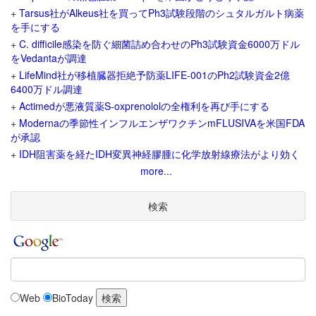
+
Tarsus社がAlkeus社を買ってPh3試験段階のシュタルガルト病薬
を手にする
+
C. difficile感染を防ぐ細菌詰め合わせのPh3試験資金6000万ドル
をVedantaが調達
+
LifeMind社が移植臓器拒絶予防薬LIFE-001のPh2試験資金2億
6400万ドル調達
+
Actimedが悪液質薬S-oxprenololの全権利を再び手にする
+
Modernaの季節性インフルエンザワクチンmFLUSIVAを米国FDA
が承認
+
IDH阻害薬を経たIDH変異神経膠腫に化学放射線療法がより効く
more...
検索
Web
BioToday