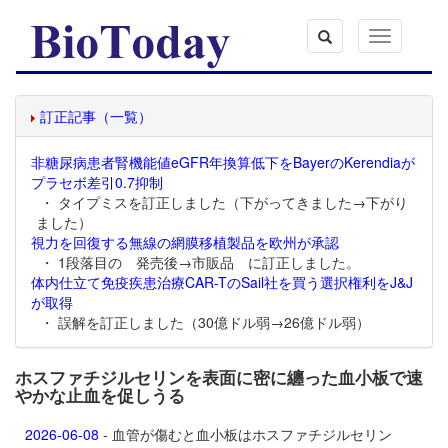
Toggle
navigation
訂正記事（一覧）
非糖尿病患者腎機能値eGFR年換算低下をBayerのKerendiaが
プラセボ差引0.7抑制
・ タイプミスを訂正しました（下がってきました→下がり
ました）
視力を回復する無線の網膜移植製品を欧州が承認
・ 1段落目の 発売後→市販品 に訂正しました。
体内仕立て免疫疾患治療CAR-TのSail社を買う選択権利をJ&J
が取得
・ 誤解を訂正しました（30億ドル弱→26億ドル弱）
ホスファチジルセリンを表面に密に纏った血小板で速
やかな止血を促しうる
2026-06-08
- 血管が傷むと血小板はホスファチジルセリン