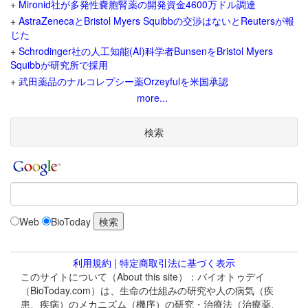
+
Mironid社が多発性嚢胞腎薬の開発資金4600万ドル調達
+
AstraZenecaとBristol Myers Squibbの交渉はないとReutersが報
じた
+
Schrodinger社の人工知能(AI)科学者BunsenをBristol Myers
Squibbが研究所で採用
+
武田薬品のナルコレプシー薬Orzeyfulを米国承認
more...
検索
Web
BioToday
利用規約
|
特定商取引法に基づく表示
このサイトについて（About this site）：バイオトゥデイ
（BioToday.com）は、生命の仕組みの研究や人の病気（疾
患、疾病）のメカニズム（機序）の研究・治療法（治療薬、