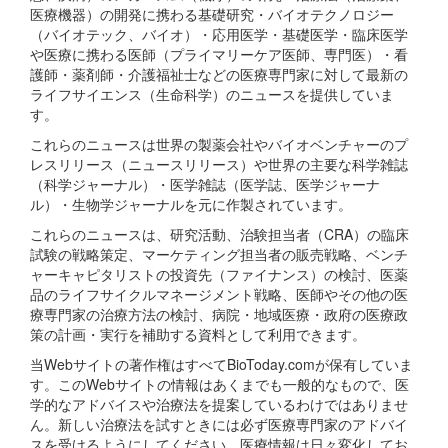
医療機器）の開発に携わる基礎研究・バイオテクノロジー
（バイオテック、バイオ）・応用医学・基礎医学・臨床医学
や医療に携わる医師（プライマリーケア医師、専門医）・看
護師・薬剤師・介護福祉士などの医療専門家に対して最新の
ライフサイエンス（生命科学）のニュースを提供していま
す。
これらのニュースは世界の製薬会社やバイオベンチャーのプ
レスリリース（ニュースリリース）や世界の主要な科学雑誌
（科学ジャーナル）・医学雑誌（医学誌、医学ジャーナ
ル）・生物学ジャーナルを元に作製されています。
これらのニュースは、研究活動、治験担当者（CRA）の臨床
試験の戦略策定、マーケティング担当者の販売戦略、ベンチ
ャーキャピタリストの投資先（ファイナンス）の検討、医薬
品のライフサイクルマネージメント戦略、医師やその他の医
療専門家の治療方法の検討、病院・地域医療・政府の医療政
策の計画・実行を補助する資料として利用できます。
当Webサイトの著作権はすべてBioToday.comが保有していま
す。このWebサイトの情報はあくまでも一般的なもので、医
学的なアドバイスや治療法を提案しているわけではありませ
ん。新しい治療法を試すときには必ず医療専門家のアドバイ
スを受けるようにしてください。医療情報は日々変化してお