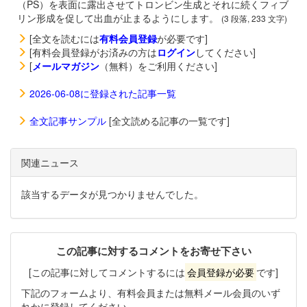
（PS）を表面に露出させてトロンビン生成とそれに続くフィブ
リン形成を促して出血が止まるようにします。
(3 段落, 233 文字)
[全文を読むには
有料会員登録
が必要です]
[有料会員登録がお済みの方は
ログイン
してください]
[
メールマガジン
（無料）をご利用ください]
2026-06-08に登録された記事一覧
全文記事サンプル
[全文読める記事の一覧です]
関連ニュース
該当するデータが見つかりませんでした。
この記事に対するコメントをお寄せ下さい
[この記事に対してコメントするには
会員登録が必要
です]
下記のフォームより、有料会員または無料メール会員のいず
れかに登録してください。