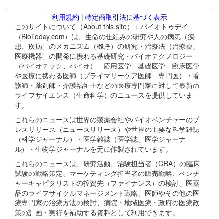
利用規約
|
特定商取引法に基づく表示
このサイトについて（About this site）：バイオトゥデイ
（BioToday.com）は、生命の仕組みの研究や人の病気（疾
患、疾病）のメカニズム（機序）の研究・治療法（治療薬、
医療機器）の開発に携わる基礎研究・バイオテクノロジー
（バイオテック、バイオ）・応用医学・基礎医学・臨床医学
や医療に携わる医師（プライマリーケア医師、専門医）・看
護師・薬剤師・介護福祉士などの医療専門家に対して最新の
ライフサイエンス（生命科学）のニュースを提供していま
す。
これらのニュースは世界の製薬会社やバイオベンチャーのプ
レスリリース（ニュースリリース）や世界の主要な科学雑誌
（科学ジャーナル）・医学雑誌（医学誌、医学ジャーナ
ル）・生物学ジャーナルを元に作製されています。
これらのニュースは、研究活動、治験担当者（CRA）の臨床
試験の戦略策定、マーケティング担当者の販売戦略、ベンチ
ャーキャピタリストの投資先（ファイナンス）の検討、医薬
品のライフサイクルマネージメント戦略、医師やその他の医
療専門家の治療方法の検討、病院・地域医療・政府の医療政
策の計画・実行を補助する資料として利用できます。