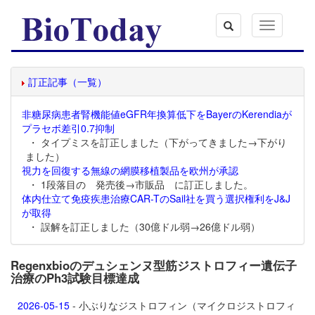
Toggle
navigation
訂正記事（一覧）
非糖尿病患者腎機能値eGFR年換算低下をBayerのKerendiaが
プラセボ差引0.7抑制
・ タイプミスを訂正しました（下がってきました→下がり
ました）
視力を回復する無線の網膜移植製品を欧州が承認
・ 1段落目の 発売後→市販品 に訂正しました。
体内仕立て免疫疾患治療CAR-TのSail社を買う選択権利をJ&J
が取得
・ 誤解を訂正しました（30億ドル弱→26億ドル弱）
Regenxbioのデュシェンヌ型筋ジストロフィー遺伝子
治療のPh3試験目標達成
2026-05-15
- 小ぶりなジストロフィン（マイクロジストロフィ