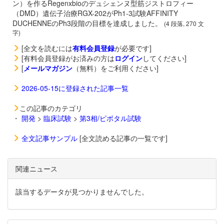
ン）を作るRegenxbioのデュシェンヌ型筋ジストロフィー
（DMD）遺伝子治療
RGX-202がPh1-3試験AFFINITY
DUCHENNEのPh3段階の目標を達成しました。
(4 段落, 270 文
字)
[全文を読むには
有料会員登録
が必要です]
[有料会員登録がお済みの方は
ログイン
してください]
[
メールマガジン
（無料）をご利用ください]
2026-05-15に登録された記事一覧
この記事のカテゴリ
・
開発
>
臨床試験
>
第3相/ピボタル試験
全文記事サンプル
[全文読める記事の一覧です]
関連ニュース
該当するデータが見つかりませんでした。