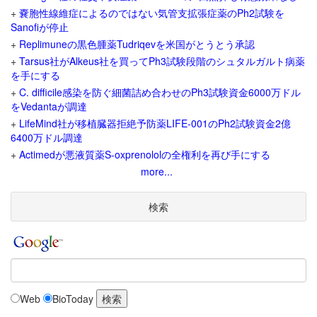
+
嚢胞性線維症によるのではない気管支拡張症薬のPh2試験を
Sanofiが停止
+
Replimuneの黒色腫薬Tudriqevを米国がとうとう承認
+
Tarsus社がAlkeus社を買ってPh3試験段階のシュタルガルト病薬
を手にする
+
C. difficile感染を防ぐ細菌詰め合わせのPh3試験資金6000万ドル
をVedantaが調達
+
LifeMind社が移植臓器拒絶予防薬LIFE-001のPh2試験資金2億
6400万ドル調達
+
Actimedが悪液質薬S-oxprenololの全権利を再び手にする
more...
検索
Web
BioToday