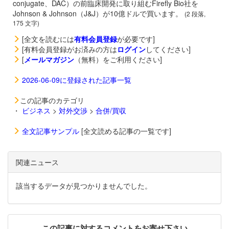
conjugate、DAC）の前臨床開発に取り組むFirefly Bio社を
Johnson & Johnson（J&J）が10億ドルで買います。
(2 段落,
175 文字)
[全文を読むには
有料会員登録
が必要です]
[有料会員登録がお済みの方は
ログイン
してください]
[
メールマガジン
（無料）をご利用ください]
2026-06-09に登録された記事一覧
この記事のカテゴリ
・
ビジネス
>
対外交渉
>
合併/買収
全文記事サンプル
[全文読める記事の一覧です]
関連ニュース
該当するデータが見つかりませんでした。
この記事に対するコメントをお寄せ下さい