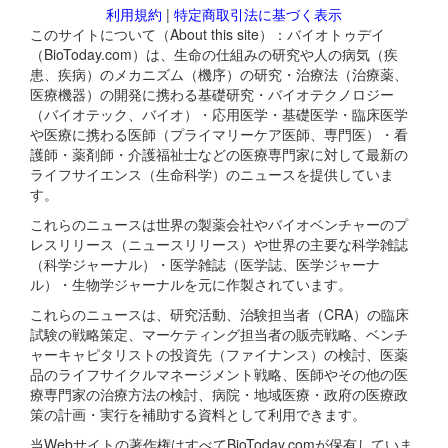
利用規約
|
特定商取引法に基づく表示
このサイトについて（About this site）：バイオトゥデイ
（BioToday.com）は、生命の仕組みの研究や人の病気（疾
患、疾病）のメカニズム（機序）の研究・治療法（治療薬、
医療機器）の開発に携わる基礎研究・バイオテクノロジー
（バイオテック、バイオ）・応用医学・基礎医学・臨床医学
や医療に携わる医師（プライマリーケア医師、専門医）・看
護師・薬剤師・介護福祉士などの医療専門家に対して最新の
ライフサイエンス（生命科学）のニュースを提供していま
す。
これらのニュースは世界の製薬会社やバイオベンチャーのプ
レスリリース（ニュースリリース）や世界の主要な科学雑誌
（科学ジャーナル）・医学雑誌（医学誌、医学ジャーナ
ル）・生物学ジャーナルを元に作製されています。
これらのニュースは、研究活動、治験担当者（CRA）の臨床
試験の戦略策定、マーケティング担当者の販売戦略、ベンチ
ャーキャピタリストの投資先（ファイナンス）の検討、医薬
品のライフサイクルマネージメント戦略、医師やその他の医
療専門家の治療方法の検討、病院・地域医療・政府の医療政
策の計画・実行を補助する資料として利用できます。
当Webサイトの著作権はすべてBioToday.comが保有していま