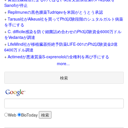
Sanofiが停止
+
Replimuneの黒色腫薬Tudriqevを米国がとうとう承認
+
Tarsus社がAlkeus社を買ってPh3試験段階のシュタルガルト病薬
を手にする
+
C. difficile感染を防ぐ細菌詰め合わせのPh3試験資金6000万ドル
をVedantaが調達
+
LifeMind社が移植臓器拒絶予防薬LIFE-001のPh2試験資金2億
6400万ドル調達
+
Actimedが悪液質薬S-oxprenololの全権利を再び手にする
more...
検索
Web
BioToday