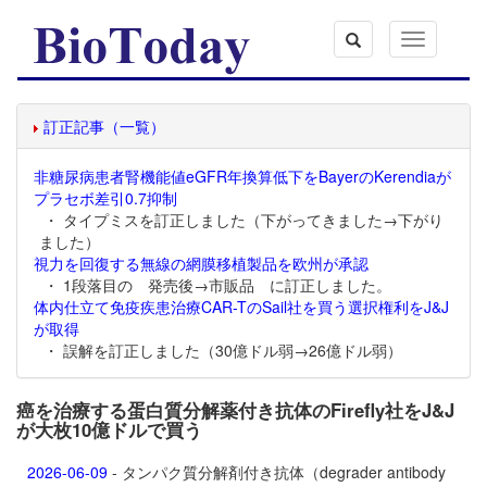
Toggle
navigation
訂正記事（一覧）
非糖尿病患者腎機能値eGFR年換算低下をBayerのKerendiaが
プラセボ差引0.7抑制
・ タイプミスを訂正しました（下がってきました→下がり
ました）
視力を回復する無線の網膜移植製品を欧州が承認
・ 1段落目の 発売後→市販品 に訂正しました。
体内仕立て免疫疾患治療CAR-TのSail社を買う選択権利をJ&J
が取得
・ 誤解を訂正しました（30億ドル弱→26億ドル弱）
癌を治療する蛋白質分解薬付き抗体のFirefly社をJ&J
が大枚10億ドルで買う
2026-06-09
- タンパク質分解剤付き抗体（degrader antibody