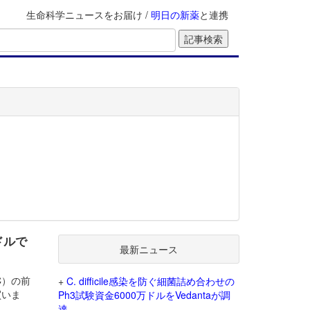
生命科学ニュースをお届け /
明日の新薬
と連携
ドルで
最新ニュース
AC）の前
+
C. difficile感染を防ぐ細菌詰め合わせの
で買いま
Ph3試験資金6000万ドルをVedantaが調
達