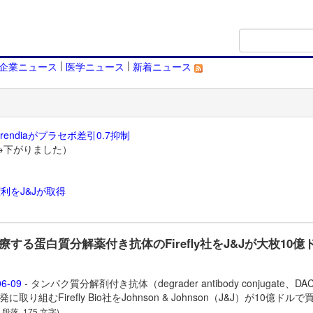
|
|
企業ニュース
医学ニュース
新着ニュース
endiaがプラセボ差引0.7抑制
→下がりました）
利をJ&Jが取得
）
療する蛋白質分解薬付き抗体のFirefly社をJ&Jが大枚10億
06-09
- タンパク質分解剤付き抗体（degrader antibody conjugate、D
に取り組むFirefly Bio社をJohnson & Johnson（J&J）が10億ドル
2 段落, 175 文字)