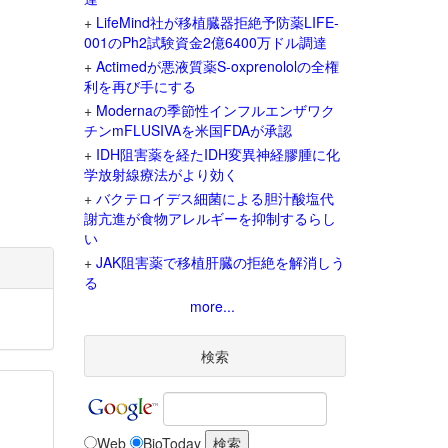
+
LifeMind社が移植臓器拒絶予防薬LIFE-
001のPh2試験資金2億6400万ドル調達
+
Actimedが悪液質薬S-oxprenololの全権
利を再び手にする
+
Modernaの季節性インフルエンザワク
チンmFLUSIVAを米国FDAが承認
+
IDH阻害薬を経たIDH変異神経膠腫に化
学放射線療法がより効く
+
バクテロイデス細菌による胆汁酸塩代
謝亢進が食物アレルギーを抑制するらし
い
+
JAK阻害薬で移植肝臓の拒絶を解消しう
る
more...
検索
Web
BioToday