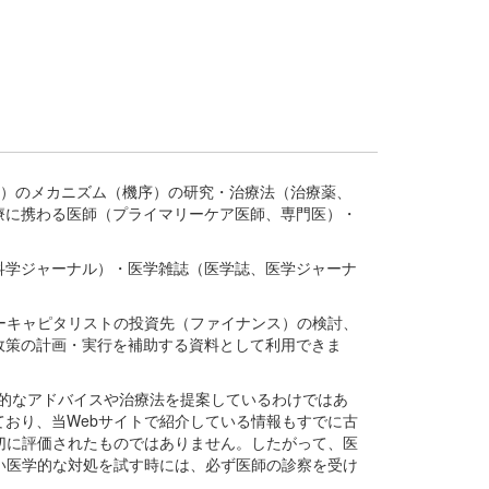
疾患、疾病）のメカニズム（機序）の研究・治療法（治療薬、
療に携わる医師（プライマリーケア医師、専門医）・
。
科学ジャーナル）・医学雑誌（医学誌、医学ジャーナ
ーキャピタリストの投資先（ファイナンス）の検討、
政策の計画・実行を補助する資料として利用できま
医学的なアドバイスや治療法を提案しているわけではあ
おり、当Webサイトで紹介している情報もすでに古
切に評価されたものではありません。したがって、医
い医学的な対処を試す時には、必ず医師の診察を受け