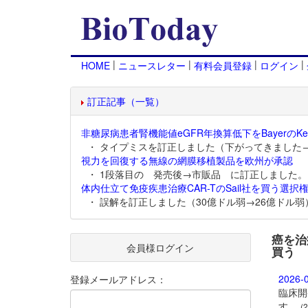
|
|
|
|
HOME
ニュースレター
有料会員登録
ログイン
訂正記事（一覧）
非糖尿病患者腎機能値eGFR年換算低下をBayerのKer
・ タイプミスを訂正しました（下がってきました
視力を回復する無線の網膜移植製品を欧州が承認
・ 1段落目の 発売後→市販品 に訂正しました。
体内仕立て免疫疾患治療CAR-TのSail社を買う選択権
・ 誤解を訂正しました（30億ドル弱→26億ドル弱
癌を治
会員様ログイン
買う
2026-
登録メールアドレス：
臨床開発
す。
(