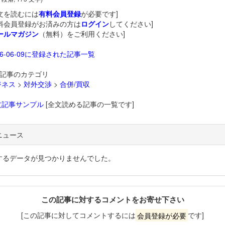
文を読むには
有料会員登録
が必要です]
料会員登録がお済みの方は
ログイン
してください]
ールマガジン
（無料）をご利用ください]
26-06-09に登録された記事一覧
記事のカテゴリ
ジネス
>
対外交渉
>
合併/買収
文記事サンプル
[全文読める記事の一覧です]
ニュース
するデータが見つかりませんでした。
この記事に対するコメントをお寄せ下さい
[この記事に対してコメントするには
会員登録が必要
です]