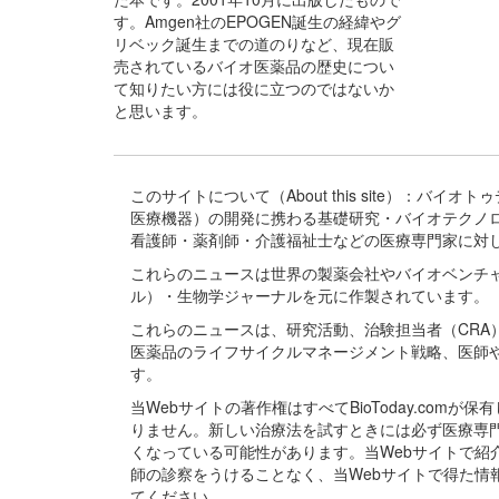
す。Amgen社のEPOGEN誕生の経緯やグ
リベック誕生までの道のりなど、現在販
売されているバイオ医薬品の歴史につい
て知りたい方には役に立つのではないか
と思います。
このサイトについて（About this site）：
医療機器）の開発に携わる基礎研究・バイオテクノ
看護師・薬剤師・介護福祉士などの医療専門家に対
これらのニュースは世界の製薬会社やバイオベンチ
ル）・生物学ジャーナルを元に作製されています。
これらのニュースは、研究活動、治験担当者（CR
医薬品のライフサイクルマネージメント戦略、医師
す。
当Webサイトの著作権はすべてBioToday.c
りません。新しい治療法を試すときには必ず医療専
くなっている可能性があります。当Webサイトで
師の診察をうけることなく、当Webサイトで得た
てください。