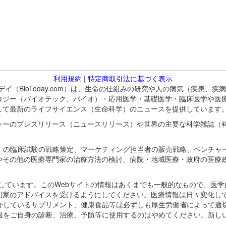
利用規約
|
特定商取引法に基づく表示
バイオトゥデイ（BioToday.com）は、生命の仕組みの研究や人の病気（
ロジー（バイオテック、バイオ）・応用医学・基礎医学・臨床医学や医
して最新のライフサイエンス（生命科学）のニュースを提供しています
ャーのプレスリリース（ニュースリリース）や世界の主要な科学雑誌（
A）の臨床試験の戦略策定、マーケティング担当者の販売戦略、ベンチャ
やその他の医療専門家の治療方法の検討、病院・地域医療・政府の医療
omが保有しています。このWebサイトの情報はあくまでも一般的なもので、
門家のアドバイスを受けるようにしてください。医療情報は日々変化して
紹介しているサプリメント、健康食品等は必ずしも厚生労働省によって適
情報をご自身の診断、治療、予防等に使用するのはやめてください。新し