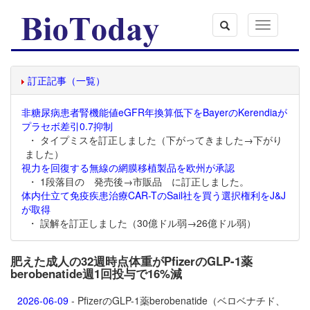
Toggle
navigation
訂正記事（一覧）
非糖尿病患者腎機能値eGFR年換算低下をBayerのKerendiaが
プラセボ差引0.7抑制
・ タイプミスを訂正しました（下がってきました→下がり
ました）
視力を回復する無線の網膜移植製品を欧州が承認
・ 1段落目の 発売後→市販品 に訂正しました。
体内仕立て免疫疾患治療CAR-TのSail社を買う選択権利をJ&J
が取得
・ 誤解を訂正しました（30億ドル弱→26億ドル弱）
肥えた成人の32週時点体重がPfizerのGLP-1薬
berobenatide週1回投与で16%減
2026-06-09
- PfizerのGLP-1薬
berobenatide（ベロベナチド、