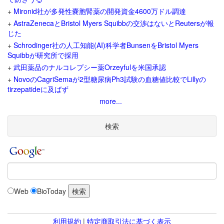
+
Mironid社が多発性嚢胞腎薬の開発資金4600万ドル調達
+
AstraZenecaとBristol Myers Squibbの交渉はないとReutersが報
じた
+
Schrodinger社の人工知能(AI)科学者BunsenをBristol Myers
Squibbが研究所で採用
+
武田薬品のナルコレプシー薬Orzeyfulを米国承認
+
NovoのCagriSemaが2型糖尿病Ph3試験の血糖値比較でLillyの
tirzepatideに及ばず
more...
検索
Web
BioToday
利用規約
|
特定商取引法に基づく表示