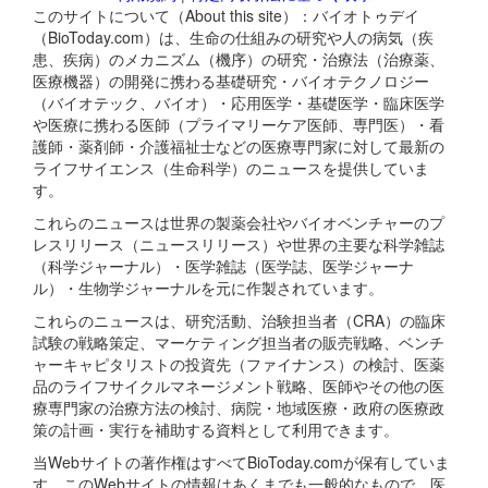
このサイトについて（About this site）：バイオトゥデイ
（BioToday.com）は、生命の仕組みの研究や人の病気（疾
患、疾病）のメカニズム（機序）の研究・治療法（治療薬、
医療機器）の開発に携わる基礎研究・バイオテクノロジー
（バイオテック、バイオ）・応用医学・基礎医学・臨床医学
や医療に携わる医師（プライマリーケア医師、専門医）・看
護師・薬剤師・介護福祉士などの医療専門家に対して最新の
ライフサイエンス（生命科学）のニュースを提供していま
す。
これらのニュースは世界の製薬会社やバイオベンチャーのプ
レスリリース（ニュースリリース）や世界の主要な科学雑誌
（科学ジャーナル）・医学雑誌（医学誌、医学ジャーナ
ル）・生物学ジャーナルを元に作製されています。
これらのニュースは、研究活動、治験担当者（CRA）の臨床
試験の戦略策定、マーケティング担当者の販売戦略、ベンチ
ャーキャピタリストの投資先（ファイナンス）の検討、医薬
品のライフサイクルマネージメント戦略、医師やその他の医
療専門家の治療方法の検討、病院・地域医療・政府の医療政
策の計画・実行を補助する資料として利用できます。
当Webサイトの著作権はすべてBioToday.comが保有していま
す。このWebサイトの情報はあくまでも一般的なもので、医