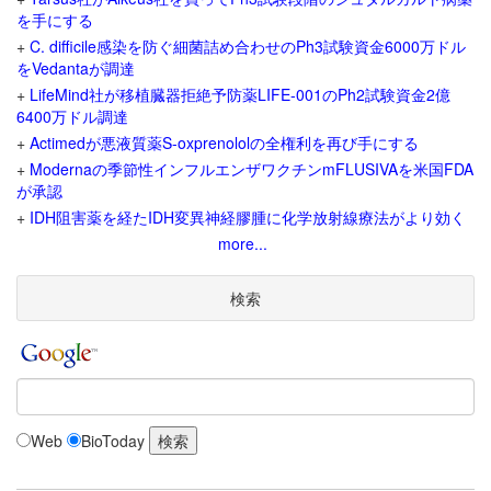
を手にする
+
C. difficile感染を防ぐ細菌詰め合わせのPh3試験資金6000万ドル
をVedantaが調達
+
LifeMind社が移植臓器拒絶予防薬LIFE-001のPh2試験資金2億
6400万ドル調達
+
Actimedが悪液質薬S-oxprenololの全権利を再び手にする
+
Modernaの季節性インフルエンザワクチンmFLUSIVAを米国FDA
が承認
+
IDH阻害薬を経たIDH変異神経膠腫に化学放射線療法がより効く
more...
検索
Web
BioToday