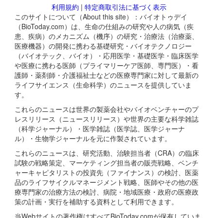
利用規約
|
特定商取引法に基づく表示
このサイトについて（About this site）：バイオトゥデイ
（BioToday.com）は、生命の仕組みの研究や人の病気（疾
患、疾病）のメカニズム（機序）の研究・治療法（治療薬、
医療機器）の開発に携わる基礎研究・バイオテクノロジー
（バイオテック、バイオ）・応用医学・基礎医学・臨床医学
や医療に携わる医師（プライマリーケア医師、専門医）・看
護師・薬剤師・介護福祉士などの医療専門家に対して最新の
ライフサイエンス（生命科学）のニュースを提供していま
す。
これらのニュースは世界の製薬会社やバイオベンチャーのプ
レスリリース（ニュースリリース）や世界の主要な科学雑誌
（科学ジャーナル）・医学雑誌（医学誌、医学ジャーナ
ル）・生物学ジャーナルを元に作製されています。
これらのニュースは、研究活動、治験担当者（CRA）の臨床
試験の戦略策定、マーケティング担当者の販売戦略、ベンチ
ャーキャピタリストの投資先（ファイナンス）の検討、医薬
品のライフサイクルマネージメント戦略、医師やその他の医
療専門家の治療方法の検討、病院・地域医療・政府の医療政
策の計画・実行を補助する資料として利用できます。
当Webサイトの著作権はすべてBioToday.comが保有していま