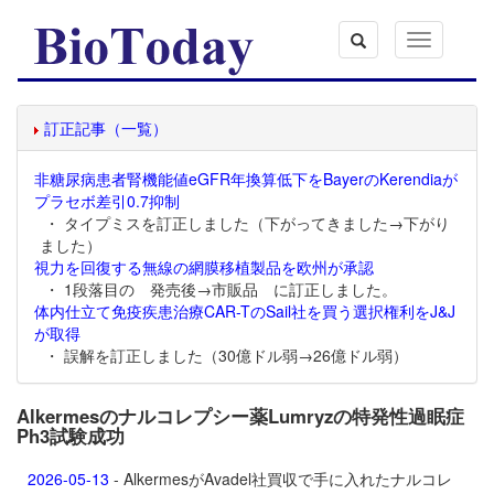
Toggle
navigation
訂正記事（一覧）
非糖尿病患者腎機能値eGFR年換算低下をBayerのKerendiaが
プラセボ差引0.7抑制
・ タイプミスを訂正しました（下がってきました→下がり
ました）
視力を回復する無線の網膜移植製品を欧州が承認
・ 1段落目の 発売後→市販品 に訂正しました。
体内仕立て免疫疾患治療CAR-TのSail社を買う選択権利をJ&J
が取得
・ 誤解を訂正しました（30億ドル弱→26億ドル弱）
Alkermesのナルコレプシー薬Lumryzの特発性過眠症
Ph3試験成功
2026-05-13
- AlkermesがAvadel社買収で手に入れたナルコレ