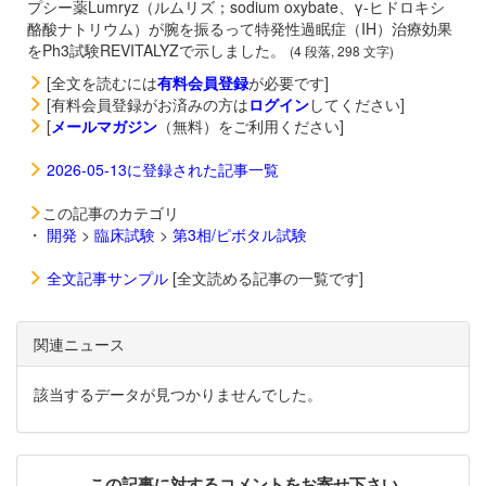
プシー薬Lumryz（ルムリズ；sodium oxybate、γ-ヒドロキシ
酪酸ナトリウム）が腕を振るって特発性過眠症（IH）治療効果
をPh3試験REVITALYZで示しました。
(4 段落, 298 文字)
[全文を読むには
有料会員登録
が必要です]
[有料会員登録がお済みの方は
ログイン
してください]
[
メールマガジン
（無料）をご利用ください]
2026-05-13に登録された記事一覧
この記事のカテゴリ
・
開発
>
臨床試験
>
第3相/ピボタル試験
全文記事サンプル
[全文読める記事の一覧です]
関連ニュース
該当するデータが見つかりませんでした。
この記事に対するコメントをお寄せ下さい