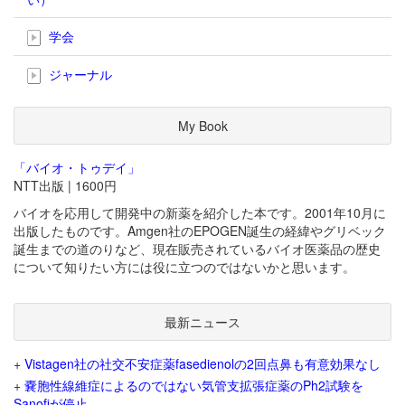
学会
ジャーナル
My Book
「バイオ・トゥデイ」
NTT出版 | 1600円
バイオを応用して開発中の新薬を紹介した本です。2001年10月に
出版したものです。Amgen社のEPOGEN誕生の経緯やグリベック
誕生までの道のりなど、現在販売されているバイオ医薬品の歴史
について知りたい方には役に立つのではないかと思います。
最新ニュース
+
Vistagen社の社交不安症薬fasedienolの2回点鼻も有意効果なし
+
嚢胞性線維症によるのではない気管支拡張症薬のPh2試験を
Sanofiが停止