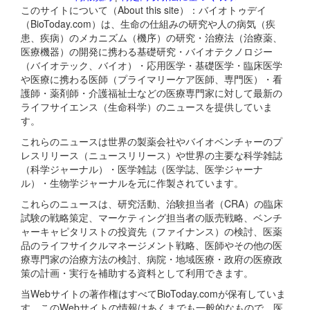
このサイトについて（About this site）：バイオトゥデイ
（BioToday.com）は、生命の仕組みの研究や人の病気（疾
患、疾病）のメカニズム（機序）の研究・治療法（治療薬、
医療機器）の開発に携わる基礎研究・バイオテクノロジー
（バイオテック、バイオ）・応用医学・基礎医学・臨床医学
や医療に携わる医師（プライマリーケア医師、専門医）・看
護師・薬剤師・介護福祉士などの医療専門家に対して最新の
ライフサイエンス（生命科学）のニュースを提供していま
す。
これらのニュースは世界の製薬会社やバイオベンチャーのプ
レスリリース（ニュースリリース）や世界の主要な科学雑誌
（科学ジャーナル）・医学雑誌（医学誌、医学ジャーナ
ル）・生物学ジャーナルを元に作製されています。
これらのニュースは、研究活動、治験担当者（CRA）の臨床
試験の戦略策定、マーケティング担当者の販売戦略、ベンチ
ャーキャピタリストの投資先（ファイナンス）の検討、医薬
品のライフサイクルマネージメント戦略、医師やその他の医
療専門家の治療方法の検討、病院・地域医療・政府の医療政
策の計画・実行を補助する資料として利用できます。
当Webサイトの著作権はすべてBioToday.comが保有していま
す。このWebサイトの情報はあくまでも一般的なもので、医