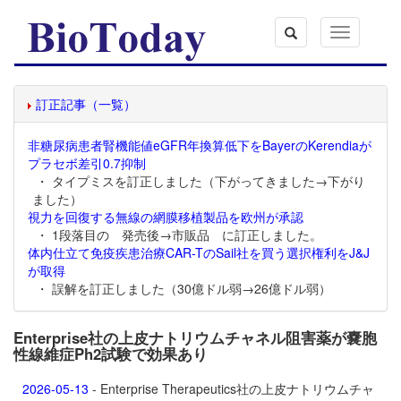
Toggle
navigation
訂正記事（一覧）
非糖尿病患者腎機能値eGFR年換算低下をBayerのKerendiaが
プラセボ差引0.7抑制
・ タイプミスを訂正しました（下がってきました→下がり
ました）
視力を回復する無線の網膜移植製品を欧州が承認
・ 1段落目の 発売後→市販品 に訂正しました。
体内仕立て免疫疾患治療CAR-TのSail社を買う選択権利をJ&J
が取得
・ 誤解を訂正しました（30億ドル弱→26億ドル弱）
Enterprise社の上皮ナトリウムチャネル阻害薬が嚢胞
性線維症Ph2試験で効果あり
2026-05-13
- Enterprise Therapeutics社の上皮ナトリウムチャ