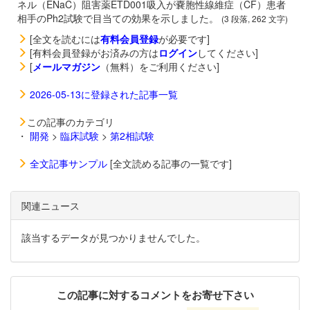
ネル（ENaC）阻害薬ETD001吸入が嚢胞性線維症（CF）患者
相手のPh2試験で目当ての効果を示しました。
(3 段落, 262 文字)
[全文を読むには
有料会員登録
が必要です]
[有料会員登録がお済みの方は
ログイン
してください]
[
メールマガジン
（無料）をご利用ください]
2026-05-13に登録された記事一覧
この記事のカテゴリ
・
開発
>
臨床試験
>
第2相試験
全文記事サンプル
[全文読める記事の一覧です]
関連ニュース
該当するデータが見つかりませんでした。
この記事に対するコメントをお寄せ下さい