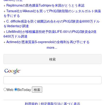
+
Replimuneの黒色腫薬Tudriqevを米国がとうとう承認
+
Tarsus社がAlkeus社を買ってPh3試験段階のシュタルガルト病薬
を手にする
+
C. difficile感染を防ぐ細菌詰め合わせのPh3試験資金6000万ドル
をVedantaが調達
+
LifeMind社が移植臓器拒絶予防薬LIFE-001のPh2試験資金2億
6400万ドル調達
+
Actimedが悪液質薬S-oxprenololの全権利を再び手にする
more...
検索
Web
BioToday
利用規約
|
特定商取引法に基づく表示