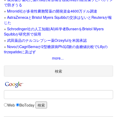
で防ぎうる
+
Mironid社が多発性嚢胞腎薬の開発資金4600万ドル調達
+
AstraZenecaとBristol Myers Squibbの交渉はないとReutersが報
じた
+
Schrodinger社の人工知能(AI)科学者BunsenをBristol Myers
Squibbが研究所で採用
+
武田薬品のナルコレプシー薬Orzeyfulを米国承認
+
NovoのCagriSemaが2型糖尿病Ph3試験の血糖値比較でLillyの
tirzepatideに及ばず
more...
検索
Web
BioToday