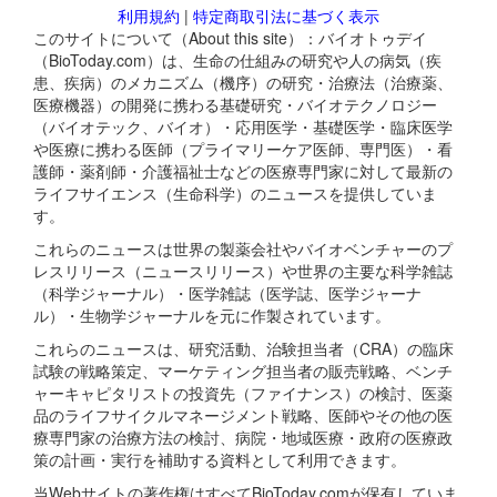
利用規約
|
特定商取引法に基づく表示
このサイトについて（About this site）：バイオトゥデイ
（BioToday.com）は、生命の仕組みの研究や人の病気（疾
患、疾病）のメカニズム（機序）の研究・治療法（治療薬、
医療機器）の開発に携わる基礎研究・バイオテクノロジー
（バイオテック、バイオ）・応用医学・基礎医学・臨床医学
や医療に携わる医師（プライマリーケア医師、専門医）・看
護師・薬剤師・介護福祉士などの医療専門家に対して最新の
ライフサイエンス（生命科学）のニュースを提供していま
す。
これらのニュースは世界の製薬会社やバイオベンチャーのプ
レスリリース（ニュースリリース）や世界の主要な科学雑誌
（科学ジャーナル）・医学雑誌（医学誌、医学ジャーナ
ル）・生物学ジャーナルを元に作製されています。
これらのニュースは、研究活動、治験担当者（CRA）の臨床
試験の戦略策定、マーケティング担当者の販売戦略、ベンチ
ャーキャピタリストの投資先（ファイナンス）の検討、医薬
品のライフサイクルマネージメント戦略、医師やその他の医
療専門家の治療方法の検討、病院・地域医療・政府の医療政
策の計画・実行を補助する資料として利用できます。
当Webサイトの著作権はすべてBioToday.comが保有していま