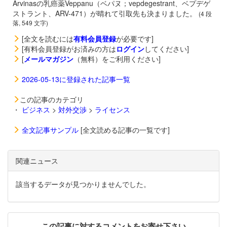
Arvinasの乳癌薬
Veppanu（ベパヌ；vepdegestrant、ベプデゲ
ストラント、ARV-471）が晴れて引取先も決まりました。
(4 段
落, 549 文字)
[全文を読むには
有料会員登録
が必要です]
[有料会員登録がお済みの方は
ログイン
してください]
[
メールマガジン
（無料）をご利用ください]
2026-05-13に登録された記事一覧
この記事のカテゴリ
・
ビジネス
>
対外交渉
>
ライセンス
全文記事サンプル
[全文読める記事の一覧です]
関連ニュース
該当するデータが見つかりませんでした。
この記事に対するコメントをお寄せ下さい