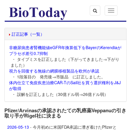
Toggle
navigation
訂正記事（一覧）
非糖尿病患者腎機能値eGFR年換算低下をBayerのKerendiaが
プラセボ差引0.7抑制
・ タイプミスを訂正しました（下がってきました→下がり
ました）
視力を回復する無線の網膜移植製品を欧州が承認
・ 1段落目の 発売後→市販品 に訂正しました。
体内仕立て免疫疾患治療CAR-TのSail社を買う選択権利をJ&J
が取得
・ 誤解を訂正しました（30億ドル弱→26億ドル弱）
Pfizer/Arvinasの承認されたての乳癌薬Veppanuの引き
取り手がRigel社に決まる
2026-05-13
- 今月初めに米国FDA承認に漕ぎ着けたPfizerと