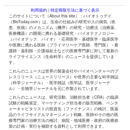
利用規約
|
特定商取引法に基づく表示
このサイトについて（About this site）：バイオトゥデイ
（BioToday.com）は、生命の仕組みの研究や人の病気（疾
患、疾病）のメカニズム（機序）の研究・治療法（治療薬、
医療機器）の開発に携わる基礎研究・バイオテクノロジー
（バイオテック、バイオ）・応用医学・基礎医学・臨床医学
や医療に携わる医師（プライマリーケア医師、専門医）・看
護師・薬剤師・介護福祉士などの医療専門家に対して最新の
ライフサイエンス（生命科学）のニュースを提供していま
す。
これらのニュースは世界の製薬会社やバイオベンチャーのプ
レスリリース（ニュースリリース）や世界の主要な科学雑誌
（科学ジャーナル）・医学雑誌（医学誌、医学ジャーナ
ル）・生物学ジャーナルを元に作製されています。
これらのニュースは、研究活動、治験担当者（CRA）の臨床
試験の戦略策定、マーケティング担当者の販売戦略、ベンチ
ャーキャピタリストの投資先（ファイナンス）の検討、医薬
品のライフサイクルマネージメント戦略、医師やその他の医
療専門家の治療方法の検討、病院・地域医療・政府の医療政
策の計画・実行を補助する資料として利用できます。