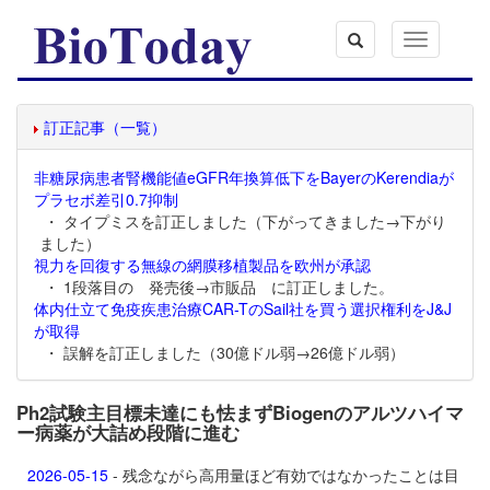
Toggle
navigation
訂正記事（一覧）
非糖尿病患者腎機能値eGFR年換算低下をBayerのKerendiaが
プラセボ差引0.7抑制
・ タイプミスを訂正しました（下がってきました→下がり
ました）
視力を回復する無線の網膜移植製品を欧州が承認
・ 1段落目の 発売後→市販品 に訂正しました。
体内仕立て免疫疾患治療CAR-TのSail社を買う選択権利をJ&J
が取得
・ 誤解を訂正しました（30億ドル弱→26億ドル弱）
Ph2試験主目標未達にも怯まずBiogenのアルツハイマ
ー病薬が大詰め段階に進む
2026-05-15
- 残念ながら高用量ほど有効ではなかったことは目