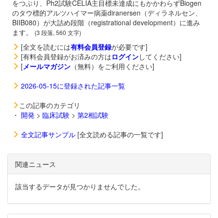
をつぶり、Ph2試験CELIA主目標未達成にもかかわらずBiogen
のタウ標的アルツハイマー病薬
diranersen（ディラネルセン、
BIIB080）が大詰め段階（registrational development）に進み
ます。
(3 段落, 560 文字)
[全文を読むには
有料会員登録
が必要です]
[有料会員登録がお済みの方は
ログイン
してください]
[
メールマガジン
（無料）をご利用ください]
2026-05-15に登録された記事一覧
この記事のカテゴリ
・
開発
>
臨床試験
>
第2相試験
全文記事サンプル
[全文読める記事の一覧です]
関連ニュース
該当するデータが見つかりませんでした。