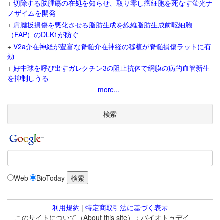
+
切除する脳腫瘍の在処を知らせ、取り零し癌細胞を死なす蛍光ナ
ノザイムを開発
+
肩腱板損傷を悪化させる脂肪生成を線維脂肪生成前駆細胞
（FAP）のDLK1が防ぐ
+
V2a介在神経が豊富な脊髄介在神経の移植が脊髄損傷ラットに有
効
+
好中球を呼び出すガレクチン3の阻止抗体で網膜の病的血管新生
を抑制しうる
more...
検索
Web
BioToday
利用規約
|
特定商取引法に基づく表示
このサイトについて（About this site）：バイオトゥデイ