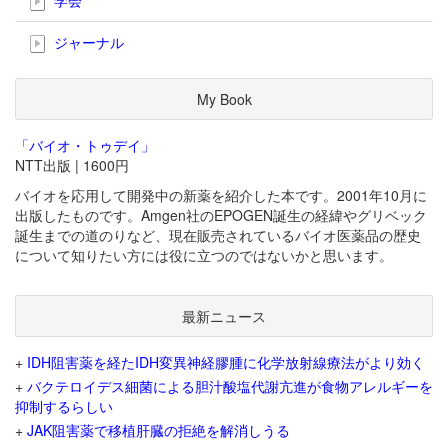
ジャーナル
My Book
「バイオ・トゥデイ」
NTT出版 | 1600円
バイオを応用して開発中の新薬を紹介した本です。2001年10月に
出版したものです。Amgen社のEPOGEN誕生の経緯やグリベック
誕生までの道のりなど、現在販売されているバイオ医薬品の歴史
について知りたい方には役に立つのではないかと思います。
最新ニュース
+
IDH阻害薬を経たIDH変異神経膠腫に化学放射線療法がより効く
+
バクテロイデス細菌による胆汁酸塩代謝亢進が食物アレルギーを
抑制するらしい
+
JAK阻害薬で移植肝臓の拒絶を解消しうる