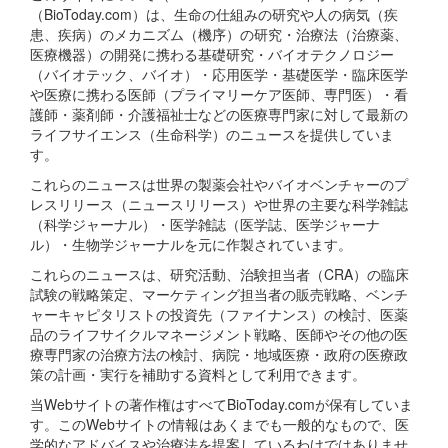
（BioToday.com）は、生命の仕組みの研究や人の病気（疾
患、疾病）のメカニズム（機序）の研究・治療法（治療薬、
医療機器）の開発に携わる基礎研究・バイオテクノロジー
（バイオテック、バイオ）・応用医学・基礎医学・臨床医学
や医療に携わる医師（プライマリーケア医師、専門医）・看
護師・薬剤師・介護福祉士などの医療専門家に対して最新の
ライフサイエンス（生命科学）のニュースを提供していま
す。
これらのニュースは世界の製薬会社やバイオベンチャーのプ
レスリリース（ニュースリリース）や世界の主要な科学雑誌
（科学ジャーナル）・医学雑誌（医学誌、医学ジャーナ
ル）・生物学ジャーナルを元に作製されています。
これらのニュースは、研究活動、治験担当者（CRA）の臨床
試験の戦略策定、マーケティング担当者の販売戦略、ベンチ
ャーキャピタリストの投資先（ファイナンス）の検討、医薬
品のライフサイクルマネージメント戦略、医師やその他の医
療専門家の治療方法の検討、病院・地域医療・政府の医療政
策の計画・実行を補助する資料として利用できます。
当Webサイトの著作権はすべてBioToday.comが保有していま
す。このWebサイトの情報はあくまでも一般的なもので、医
学的なアドバイスや治療法を提案しているわけではありませ