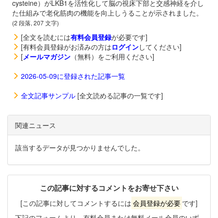
cysteine）がLKB1を活性化して脳の視床下部と交感神経を介し
た仕組みで老化筋肉の機能を向上しうることが示されました。
(2 段落, 207 文字)
[全文を読むには
有料会員登録
が必要です]
[有料会員登録がお済みの方は
ログイン
してください]
[
メールマガジン
（無料）をご利用ください]
2026-05-09に登録された記事一覧
全文記事サンプル
[全文読める記事の一覧です]
関連ニュース
該当するデータが見つかりませんでした。
この記事に対するコメントをお寄せ下さい
[この記事に対してコメントするには
会員登録が必要
です]
下記のフォームより、有料会員または無料メール会員のいず