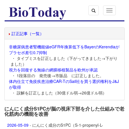
Toggle
navigation
訂正記事（一覧）
非糖尿病患者腎機能値eGFR年換算低下をBayerのKerendiaが
プラセボ差引0.7抑制
・ タイプミスを訂正しました（下がってきました→下がり
ました）
視力を回復する無線の網膜移植製品を欧州が承認
・ 1段落目の 発売後→市販品 に訂正しました。
体内仕立て免疫疾患治療CAR-TのSail社を買う選択権利をJ&J
が取得
・ 誤解を訂正しました（30億ドル弱→26億ドル弱）
にんにく成分S1PCが脳の視床下部を介した仕組みで老
化筋肉の機能を改善
2026-05-09
- にんにく成分のS1PC（S-1-propenyl-L-