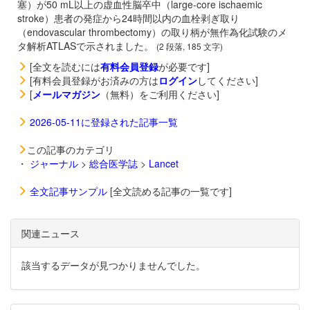
塞）が50 mL以上の虚血性脳卒中（large-core ischaemic
stroke）患者の発症から24時間以内の血栓剥ぎ取り
（endovascular thrombectomy）の取り柄が無作為化試験のメ
タ解析ATLASで示されました。
(2 段落, 185 文字)
[全文を読むには
有料会員登録
が必要です]
[有料会員登録がお済みの方は
ログイン
してください]
[
メールマガジン
（無料）をご利用ください]
2026-05-11に登録された記事一覧
この記事のカテゴリ
・
ジャーナル
>
総合医学誌
>
Lancet
全文記事サンプル
[全文読める記事の一覧です]
関連ニュース
該当するデータが見つかりませんでした。