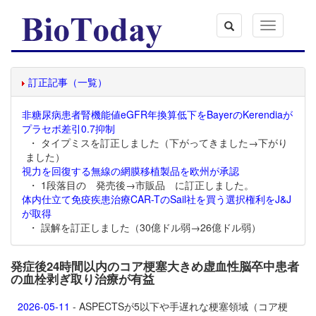
Toggle
navigation
訂正記事（一覧）
非糖尿病患者腎機能値eGFR年換算低下をBayerのKerendiaが
プラセボ差引0.7抑制
・ タイプミスを訂正しました（下がってきました→下がり
ました）
視力を回復する無線の網膜移植製品を欧州が承認
・ 1段落目の 発売後→市販品 に訂正しました。
体内仕立て免疫疾患治療CAR-TのSail社を買う選択権利をJ&J
が取得
・ 誤解を訂正しました（30億ドル弱→26億ドル弱）
発症後24時間以内のコア梗塞大きめ虚血性脳卒中患者
の血栓剥ぎ取り治療が有益
2026-05-11
- ASPECTSが5以下や手遅れな梗塞領域（コア梗