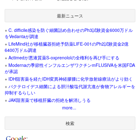
最新ニュース
+
C. difficile感染を防ぐ細菌詰め合わせのPh3試験資金6000万ドル
をVedantaが調達
+
LifeMind社が移植臓器拒絶予防薬LIFE-001のPh2試験資金2億
6400万ドル調達
+
Actimedが悪液質薬S-oxprenololの全権利を再び手にする
+
Modernaの季節性インフルエンザワクチンmFLUSIVAを米国FDA
が承認
+
IDH阻害薬を経たIDH変異神経膠腫に化学放射線療法がより効く
+
バクテロイデス細菌による胆汁酸塩代謝亢進が食物アレルギーを
抑制するらしい
+
JAK阻害薬で移植肝臓の拒絶を解消しうる
more...
検索