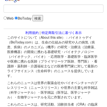
Web
BioToday
利用規約
|
特定商取引法に基づく表示
このサイトについて（About this site）：バイオトゥデイ
（BioToday.com）は、生命の仕組みの研究や人の病気（疾
患、疾病）のメカニズム（機序）の研究・治療法（治療薬、
医療機器）の開発に携わる基礎研究・バイオテクノロジー
（バイオテック、バイオ）・応用医学・基礎医学・臨床医学
や医療に携わる医師（プライマリーケア医師、専門医）・看
護師・薬剤師・介護福祉士などの医療専門家に対して最新の
ライフサイエンス（生命科学）のニュースを提供していま
す。
これらのニュースは世界の製薬会社やバイオベンチャーのプ
レスリリース（ニュースリリース）や世界の主要な科学雑誌
（科学ジャーナル）・医学雑誌（医学誌、医学ジャーナ
ル）・生物学ジャーナルを元に作製されています。
これらのニュースは、研究活動、治験担当者（CRA）の臨床