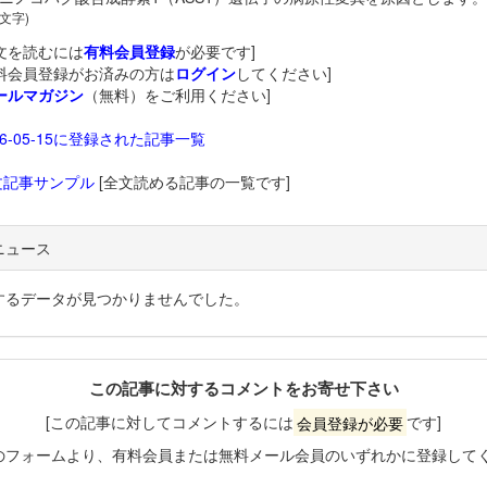
 文字)
文を読むには
有料会員登録
が必要です]
料会員登録がお済みの方は
ログイン
してください]
ールマガジン
（無料）をご利用ください]
26-05-15に登録された記事一覧
文記事サンプル
[全文読める記事の一覧です]
ニュース
するデータが見つかりませんでした。
この記事に対するコメントをお寄せ下さい
[この記事に対してコメントするには
会員登録が必要
です]
のフォームより、有料会員または無料メール会員のいずれかに登録して