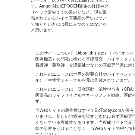
す。Amgen社のEPOGEN誕生の経緯やグ
リベック誕生までの道のりなど、現在販
売されているバイオ医薬品の歴史につい
て知りたい方には役に立つのではないか
と思います。
このサイトについて（About this site）：
医療機器）の開発に携わる基礎研究・バイオテクノ
看護師・薬剤師・介護福祉士などの医療専門家に対
これらのニュースは世界の製薬会社やバイオベンチ
ル）・生物学ジャーナルを元に作製されています。
これらのニュースは、研究活動、治験担当者（CR
医薬品のライフサイクルマネージメント戦略、医師
す。
当Webサイトの著作権はすべてBioToday.c
りません。新しい治療法を試すときには必ず医療専
くなっている可能性があります。当Webサイトで
師の診察をうけることなく、当Webサイトで得た
てください。