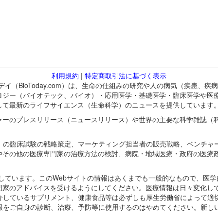
利用規約
|
特定商取引法に基づく表示
バイオトゥデイ（BioToday.com）は、生命の仕組みの研究や人の病気（
ロジー（バイオテック、バイオ）・応用医学・基礎医学・臨床医学や医
して最新のライフサイエンス（生命科学）のニュースを提供しています
ャーのプレスリリース（ニュースリリース）や世界の主要な科学雑誌（
A）の臨床試験の戦略策定、マーケティング担当者の販売戦略、ベンチャ
やその他の医療専門家の治療方法の検討、病院・地域医療・政府の医療
omが保有しています。このWebサイトの情報はあくまでも一般的なもので、
門家のアドバイスを受けるようにしてください。医療情報は日々変化して
紹介しているサプリメント、健康食品等は必ずしも厚生労働省によって適
情報をご自身の診断、治療、予防等に使用するのはやめてください。新し