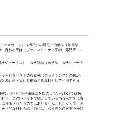
疾患、疾病）のメカニズム（機序）の研究・治療法（治療薬、
療に携わる医師（プライマリーケア医師、専門医）・
。
科学ジャーナル）・医学雑誌（医学誌、医学ジャーナ
ーキャピタリストの投資先（ファイナンス）の検討、
政策の計画・実行を補助する資料として利用できま
医学的なアドバイスや治療法を提案しているわけではあ
おり、当Webサイトで紹介している情報もすでに古
切に評価されたものではありません。したがって、医
い医学的な対処を試す時には、必ず医師の診察を受け