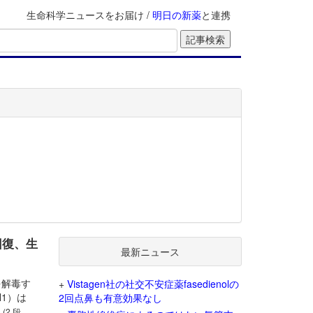
生命科学ニュースをお届け /
明日の新薬
と連携
回復、生
最新ニュース
を解毒す
+
Vistagen社の社交不安症薬fasedienolの
1）は
2回点鼻も有意効果なし
。
(2 段