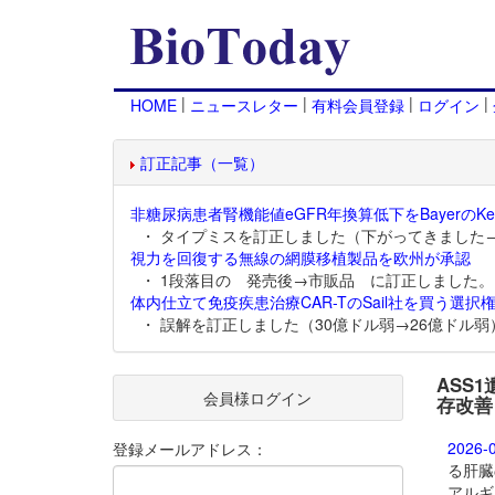
|
|
|
|
HOME
ニュースレター
有料会員登録
ログイン
訂正記事（一覧）
非糖尿病患者腎機能値eGFR年換算低下をBayerのKer
・ タイプミスを訂正しました（下がってきました
視力を回復する無線の網膜移植製品を欧州が承認
・ 1段落目の 発売後→市販品 に訂正しました。
体内仕立て免疫疾患治療CAR-TのSail社を買う選択権
・ 誤解を訂正しました（30億ドル弱→26億ドル弱
ASS
会員様ログイン
存改善
2026-
登録メールアドレス：
る肝臓
アルギ