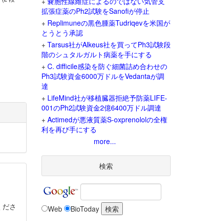
+
嚢胞性線維症によるのではない気管支
拡張症薬のPh2試験をSanofiが停止
+
Replimuneの黒色腫薬Tudriqevを米国が
とうとう承認
+
Tarsus社がAlkeus社を買ってPh3試験段
階のシュタルガルト病薬を手にする
+
C. difficile感染を防ぐ細菌詰め合わせの
Ph3試験資金6000万ドルをVedantaが調
達
+
LifeMind社が移植臓器拒絶予防薬LIFE-
001のPh2試験資金2億6400万ドル調達
+
Actimedが悪液質薬S-oxprenololの全権
利を再び手にする
more...
検索
くださ
Web
BioToday