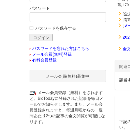
落, 179
パスワード：
[全
[有
[
メ
パスワードを保存する
20
パスワードを忘れた方はこちら
全
メール会員(無料)登録
有料会員登録
関連
メール会員(無料)募集中
該当
メール会員登録（無料）をされます
と、BioTodayに登録された記事を毎日メ
ールでお知らせします。また、メール会
員登録されますと、毎週月曜からの一週
間あたり2つの記事の全文閲覧が可能にな
ります。
下記
い。