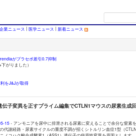
|
|
企業ニュース
医学ニュース
新着ニュース
endiaがプラセボ差引0.7抑制
→下がりました）
利をJ&Jが取得
）
1遺伝子変異を正すプライム編集でCTLN1マウスの尿素生成
05-15
- アンモニアを尿中に排泄される尿素に変えることで余分な窒素
の代謝経路・尿素サイクルの重度不調が招くシトルリン血症1型（CTLN
ニノコハク酸合成酵素1（ASS1）遺伝子の病原性変異を原因とします