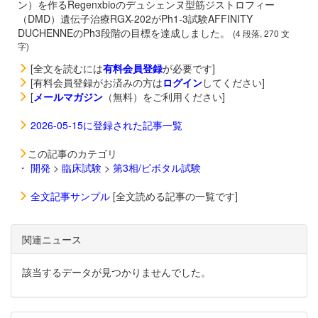
ン）を作るRegenxbioのデュシェンヌ型筋ジストロフィー
（DMD）遺伝子治療
RGX-202がPh1-3試験AFFINITY
DUCHENNEのPh3段階の目標を達成しました。
(4 段落, 270 文
字)
[全文を読むには
有料会員登録
が必要です]
[有料会員登録がお済みの方は
ログイン
してください]
[
メールマガジン
（無料）をご利用ください]
2026-05-15に登録された記事一覧
この記事のカテゴリ
・
開発
>
臨床試験
>
第3相/ピボタル試験
全文記事サンプル
[全文読める記事の一覧です]
関連ニュース
該当するデータが見つかりませんでした。