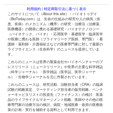
利用規約
|
特定商取引法に基づく表示
このサイトについて（About this site）：バイオトゥデイ
（BioToday.com）は、生命の仕組みの研究や人の病気（疾
患、疾病）のメカニズム（機序）の研究・治療法（治療薬、
医療機器）の開発に携わる基礎研究・バイオテクノロジー
（バイオテック、バイオ）・応用医学・基礎医学・臨床医学
や医療に携わる医師（プライマリーケア医師、専門医）・看
護師・薬剤師・介護福祉士などの医療専門家に対して最新の
ライフサイエンス（生命科学）のニュースを提供していま
す。
これらのニュースは世界の製薬会社やバイオベンチャーのプ
レスリリース（ニュースリリース）や世界の主要な科学雑誌
（科学ジャーナル）・医学雑誌（医学誌、医学ジャーナ
ル）・生物学ジャーナルを元に作製されています。
これらのニュースは、研究活動、治験担当者（CRA）の臨床
試験の戦略策定、マーケティング担当者の販売戦略、ベンチ
ャーキャピタリストの投資先（ファイナンス）の検討、医薬
品のライフサイクルマネージメント戦略、医師やその他の医
療専門家の治療方法の検討、病院・地域医療・政府の医療政
策の計画・実行を補助する資料として利用できます。