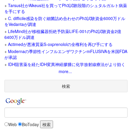
+
Tarsus社がAlkeus社を買ってPh3試験段階のシュタルガルト病薬
を手にする
+
C. difficile感染を防ぐ細菌詰め合わせのPh3試験資金6000万ドル
をVedantaが調達
+
LifeMind社が移植臓器拒絶予防薬LIFE-001のPh2試験資金2億
6400万ドル調達
+
Actimedが悪液質薬S-oxprenololの全権利を再び手にする
+
Modernaの季節性インフルエンザワクチンmFLUSIVAを米国FDA
が承認
+
IDH阻害薬を経たIDH変異神経膠腫に化学放射線療法がより効く
more...
検索
Web
BioToday