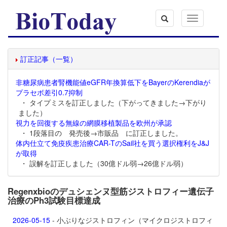
Toggle
navigation
訂正記事（一覧）
非糖尿病患者腎機能値eGFR年換算低下をBayerのKerendiaが
プラセボ差引0.7抑制
・ タイプミスを訂正しました（下がってきました→下がり
ました）
視力を回復する無線の網膜移植製品を欧州が承認
・ 1段落目の 発売後→市販品 に訂正しました。
体内仕立て免疫疾患治療CAR-TのSail社を買う選択権利をJ&J
が取得
・ 誤解を訂正しました（30億ドル弱→26億ドル弱）
Regenxbioのデュシェンヌ型筋ジストロフィー遺伝子
治療のPh3試験目標達成
2026-05-15
- 小ぶりなジストロフィン（マイクロジストロフィ