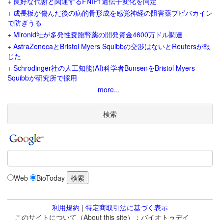
+
良好な代謝と関連するFNIP1遺伝子変化を同定
+
成長板が傷んだ後の病的骨形成を感覚神経の阻害薬ブピバカイン
で防ぎうる
+
Mironid社が多発性嚢胞腎薬の開発資金4600万ドル調達
+
AstraZenecaとBristol Myers Squibbの交渉はないとReutersが報
じた
+
Schrodinger社の人工知能(AI)科学者BunsenをBristol Myers
Squibbが研究所で採用
more...
検索
Web
BioToday
利用規約
|
特定商取引法に基づく表示
このサイトについて（About this site）：バイオトゥデイ