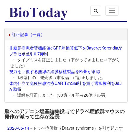
Toggle
navigation
訂正記事（一覧）
非糖尿病患者腎機能値eGFR年換算低下をBayerのKerendiaが
プラセボ差引0.7抑制
・ タイプミスを訂正しました（下がってきました→下がり
ました）
視力を回復する無線の網膜移植製品を欧州が承認
・ 1段落目の 発売後→市販品 に訂正しました。
体内仕立て免疫疾患治療CAR-TのSail社を買う選択権利をJ&J
が取得
・ 誤解を訂正しました（30億ドル弱→26億ドル弱）
脳へのアデニン塩基編集投与でドラベ症候群マウスの
発作が減って生存が延長
2026-05-14
- ドラベ症候群（Dravet syndrome）を引き起こす