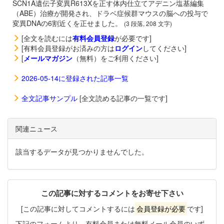
SCN1A遺伝子変異R613Xを正す体内仕立てアデニン塩基編集
（ABE）治療が開発され、ドラベ症候群マウスの脳への投与で
変異DNAの6割近くを正せました。
(3 段落, 208 文字)
[全文を読むには
有料会員登録
が必要です]
[有料会員登録がお済みの方は
ログイン
してください]
[
メールマガジン
（無料）をご利用ください]
2026-05-14に登録された記事一覧
全文記事サンプル
[全文読める記事の一覧です]
関連ニュース
該当するデータが見つかりませんでした。
この記事に対するコメントをお寄せ下さい
[この記事に対してコメントするには
会員登録が必要
です]
下記のフォームより、有料会員または無料メール会員のいず