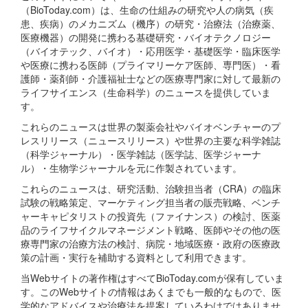
（BioToday.com）は、生命の仕組みの研究や人の病気（疾
患、疾病）のメカニズム（機序）の研究・治療法（治療薬、
医療機器）の開発に携わる基礎研究・バイオテクノロジー
（バイオテック、バイオ）・応用医学・基礎医学・臨床医学
や医療に携わる医師（プライマリーケア医師、専門医）・看
護師・薬剤師・介護福祉士などの医療専門家に対して最新の
ライフサイエンス（生命科学）のニュースを提供していま
す。
これらのニュースは世界の製薬会社やバイオベンチャーのプ
レスリリース（ニュースリリース）や世界の主要な科学雑誌
（科学ジャーナル）・医学雑誌（医学誌、医学ジャーナ
ル）・生物学ジャーナルを元に作製されています。
これらのニュースは、研究活動、治験担当者（CRA）の臨床
試験の戦略策定、マーケティング担当者の販売戦略、ベンチ
ャーキャピタリストの投資先（ファイナンス）の検討、医薬
品のライフサイクルマネージメント戦略、医師やその他の医
療専門家の治療方法の検討、病院・地域医療・政府の医療政
策の計画・実行を補助する資料として利用できます。
当Webサイトの著作権はすべてBioToday.comが保有していま
す。このWebサイトの情報はあくまでも一般的なもので、医
学的なアドバイスや治療法を提案しているわけではありませ