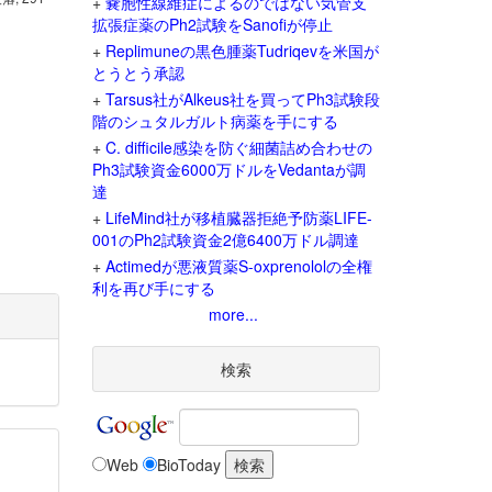
+
嚢胞性線維症によるのではない気管支
拡張症薬のPh2試験をSanofiが停止
+
Replimuneの黒色腫薬Tudriqevを米国が
とうとう承認
+
Tarsus社がAlkeus社を買ってPh3試験段
階のシュタルガルト病薬を手にする
+
C. difficile感染を防ぐ細菌詰め合わせの
Ph3試験資金6000万ドルをVedantaが調
達
+
LifeMind社が移植臓器拒絶予防薬LIFE-
001のPh2試験資金2億6400万ドル調達
+
Actimedが悪液質薬S-oxprenololの全権
利を再び手にする
more...
検索
Web
BioToday