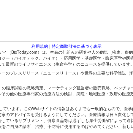
利用規約
|
特定商取引法に基づく表示
バイオトゥデイ（BioToday.com）は、生命の仕組みの研究や人の病気（
ロジー（バイオテック、バイオ）・応用医学・基礎医学・臨床医学や医
して最新のライフサイエンス（生命科学）のニュースを提供しています
ャーのプレスリリース（ニュースリリース）や世界の主要な科学雑誌（
A）の臨床試験の戦略策定、マーケティング担当者の販売戦略、ベンチャ
やその他の医療専門家の治療方法の検討、病院・地域医療・政府の医療
omが保有しています。このWebサイトの情報はあくまでも一般的なもので、
門家のアドバイスを受けるようにしてください。医療情報は日々変化して
紹介しているサプリメント、健康食品等は必ずしも厚生労働省によって適
情報をご自身の診断、治療、予防等に使用するのはやめてください。新し