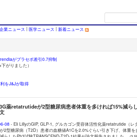
|
|
企業ニュース
医学ニュース
新着ニュース
endiaがプラセボ差引0.7抑制
→下がりました）
利をJ&Jが取得
）
yの3G薬retatrutideが2型糖尿病患者体重を多ければ15%減ら
文
06-08
- Eli LillyのGIP, GLP-1, グルカゴン受容体活性化薬
retatrutide（
が2型糖尿病（T2D）患者の血糖値A1Cを2.0%ぐらい引き下げ、体重を
%減らしたPh3試験TRANSCEND-T2D-1結果が論文報告されました。
(3 