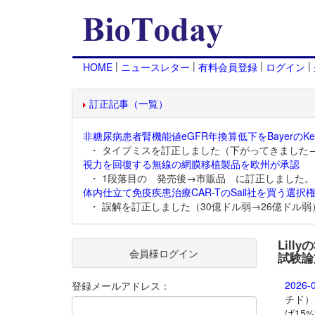
|
|
|
|
HOME
ニュースレター
有料会員登録
ログイン
訂正記事（一覧）
非糖尿病患者腎機能値eGFR年換算低下をBayerのKer
・ タイプミスを訂正しました（下がってきました
視力を回復する無線の網膜移植製品を欧州が承認
・ 1段落目の 発売後→市販品 に訂正しました。
体内仕立て免疫疾患治療CAR-TのSail社を買う選択権
・ 誤解を訂正しました（30億ドル弱→26億ドル弱
Lill
会員様ログイン
試験論
2026-
登録メールアドレス：
チド）
ば15