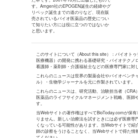
す。Amgen社のEPOGEN誕生の経緯やグ
リベック誕生までの道のりなど、現在販
売されているバイオ医薬品の歴史につい
て知りたい方には役に立つのではないか
と思います。
このサイトについて（About this site）：
医療機器）の開発に携わる基礎研究・バイオテクノ
看護師・薬剤師・介護福祉士などの医療専門家に対
これらのニュースは世界の製薬会社やバイオベンチ
ル）・生物学ジャーナルを元に作製されています。
これらのニュースは、研究活動、治験担当者（CR
医薬品のライフサイクルマネージメント戦略、医師
す。
当Webサイトの著作権はすべてBioToday.c
りません。新しい治療法を試すときには必ず医療専
くなっている可能性があります。当Webサイトで
師の診察をうけることなく、当Webサイトで得た
てください。