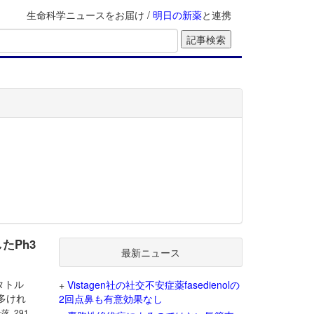
生命科学ニュースをお届け /
明日の新薬
と連携
したPh3
最新ニュース
レタトル
+
Vistagen社の社交不安症薬fasedienolの
多けれ
2回点鼻も有意効果なし
段落, 291