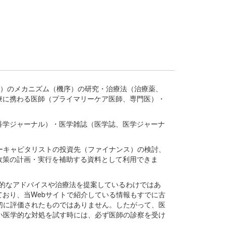
疾患、疾病）のメカニズム（機序）の研究・治療法（治療薬、
療に携わる医師（プライマリーケア医師、専門医）・
。
科学ジャーナル）・医学雑誌（医学誌、医学ジャーナ
ーキャピタリストの投資先（ファイナンス）の検討、
政策の計画・実行を補助する資料として利用できま
医学的なアドバイスや治療法を提案しているわけではあ
おり、当Webサイトで紹介している情報もすでに古
切に評価されたものではありません。したがって、医
い医学的な対処を試す時には、必ず医師の診察を受け