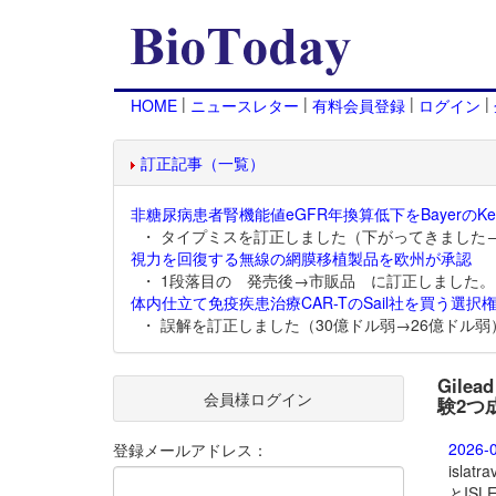
|
|
|
|
HOME
ニュースレター
有料会員登録
ログイン
訂正記事（一覧）
非糖尿病患者腎機能値eGFR年換算低下をBayerのKer
・ タイプミスを訂正しました（下がってきました
視力を回復する無線の網膜移植製品を欧州が承認
・ 1段落目の 発売後→市販品 に訂正しました。
体内仕立て免疫疾患治療CAR-TのSail社を買う選択権
・ 誤解を訂正しました（30億ドル弱→26億ドル弱
Gile
会員様ログイン
験2つ
2026-
登録メールアドレス：
islatrav
とIS