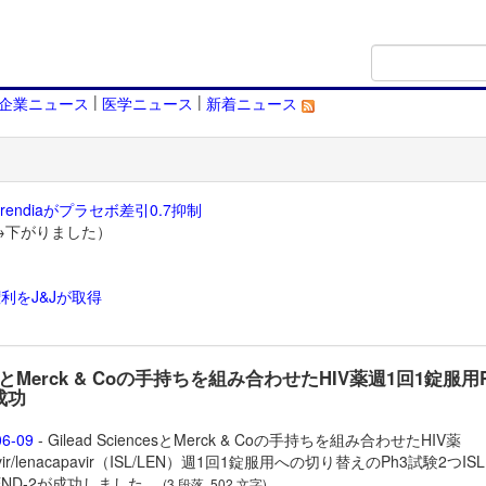
|
|
企業ニュース
医学ニュース
新着ニュース
endiaがプラセボ差引0.7抑制
→下がりました）
利をJ&Jが取得
）
adとMerck & Coの手持ちを組み合わせたHIV薬週1回1錠服用
成功
06-09
- Gilead SciencesとMerck & Coの手持ちを組み合わせたHIV薬
ir/
lenacapavir（
ISL/LEN）週1回1錠服用への切り替えのPh3試験2つISLE
LEND-2が成功しました。
(3 段落, 502 文字)