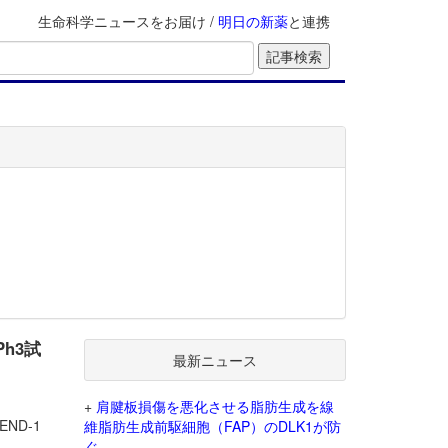
生命科学ニュースをお届け /
明日の新薬
と連携
Ph3試
最新ニュース
+
肩腱板損傷を悪化させる脂肪生成を線
ND-1
維脂肪生成前駆細胞（FAP）のDLK1が防
ぐ