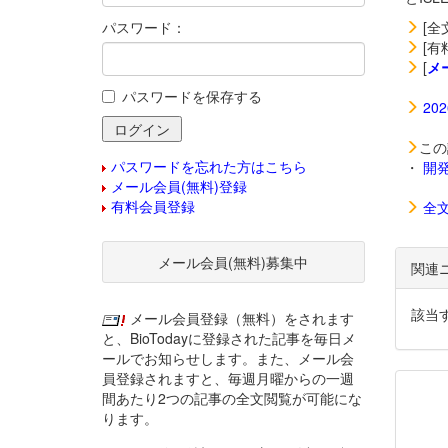
パスワード：
[全
[有
[
メ
パスワードを保存する
20
この
パスワードを忘れた方はこちら
・
開
メール会員(無料)登録
有料会員登録
全
メール会員(無料)募集中
関連
該当
メール会員登録（無料）をされます
と、BioTodayに登録された記事を毎日メ
ールでお知らせします。また、メール会
員登録されますと、毎週月曜からの一週
間あたり2つの記事の全文閲覧が可能にな
ります。