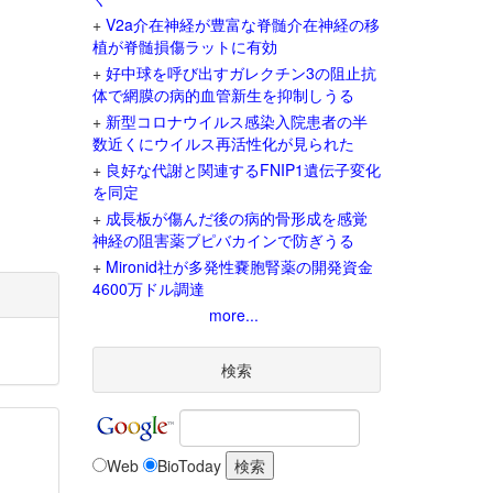
+
V2a介在神経が豊富な脊髄介在神経の移
植が脊髄損傷ラットに有効
+
好中球を呼び出すガレクチン3の阻止抗
体で網膜の病的血管新生を抑制しうる
+
新型コロナウイルス感染入院患者の半
数近くにウイルス再活性化が見られた
+
良好な代謝と関連するFNIP1遺伝子変化
を同定
+
成長板が傷んだ後の病的骨形成を感覚
神経の阻害薬ブピバカインで防ぎうる
+
Mironid社が多発性嚢胞腎薬の開発資金
4600万ドル調達
more...
検索
Web
BioToday