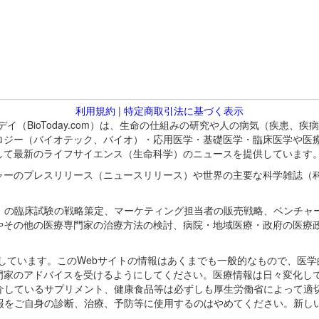
利用規約
|
特定商取引法に基づく表示
バイオトゥデイ（BioToday.com）は、生命の仕組みの研究や人の病気（
ロジー（バイオテック、バイオ）・応用医学・基礎医学・臨床医学や医
して最新のライフサイエンス（生命科学）のニュースを提供しています
ャーのプレスリリース（ニュースリリース）や世界の主要な科学雑誌（
A）の臨床試験の戦略策定、マーケティング担当者の販売戦略、ベンチャ
やその他の医療専門家の治療方法の検討、病院・地域医療・政府の医療
omが保有しています。このWebサイトの情報はあくまでも一般的なもので、
門家のアドバイスを受けるようにしてください。医療情報は日々変化して
紹介しているサプリメント、健康食品等は必ずしも厚生労働省によって適
情報をご自身の診断、治療、予防等に使用するのはやめてください。新し