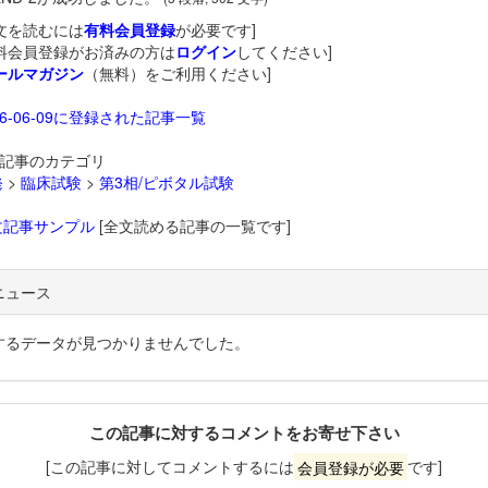
文を読むには
有料会員登録
が必要です]
料会員登録がお済みの方は
ログイン
してください]
ールマガジン
（無料）をご利用ください]
26-06-09に登録された記事一覧
記事のカテゴリ
発
>
臨床試験
>
第3相/ピボタル試験
文記事サンプル
[全文読める記事の一覧です]
ニュース
するデータが見つかりませんでした。
この記事に対するコメントをお寄せ下さい
[この記事に対してコメントするには
会員登録が必要
です]