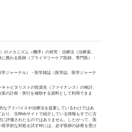
疾患、疾病）のメカニズム（機序）の研究・治療法（治療薬、
療に携わる医師（プライマリーケア医師、専門医）・
。
科学ジャーナル）・医学雑誌（医学誌、医学ジャーナ
ーキャピタリストの投資先（ファイナンス）の検討、
政策の計画・実行を補助する資料として利用できま
医学的なアドバイスや治療法を提案しているわけではあ
おり、当Webサイトで紹介している情報もすでに古
切に評価されたものではありません。したがって、医
い医学的な対処を試す時には、必ず医師の診察を受け