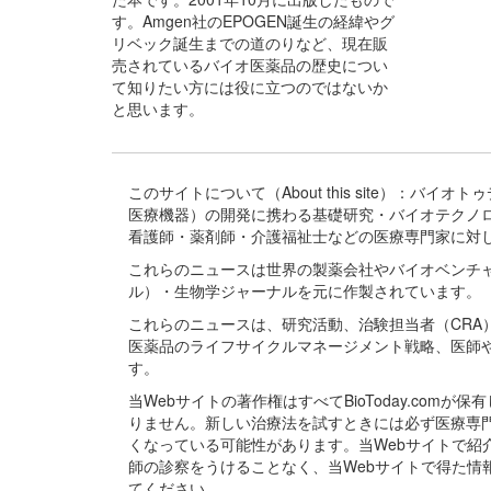
す。Amgen社のEPOGEN誕生の経緯やグ
リベック誕生までの道のりなど、現在販
売されているバイオ医薬品の歴史につい
て知りたい方には役に立つのではないか
と思います。
このサイトについて（About this site）：
医療機器）の開発に携わる基礎研究・バイオテクノ
看護師・薬剤師・介護福祉士などの医療専門家に対
これらのニュースは世界の製薬会社やバイオベンチ
ル）・生物学ジャーナルを元に作製されています。
これらのニュースは、研究活動、治験担当者（CR
医薬品のライフサイクルマネージメント戦略、医師
す。
当Webサイトの著作権はすべてBioToday.c
りません。新しい治療法を試すときには必ず医療専
くなっている可能性があります。当Webサイトで
師の診察をうけることなく、当Webサイトで得た
てください。