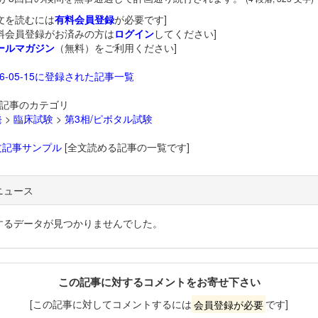
文を読むには
有料会員登録
が必要です]
料会員登録がお済みの方は
ログイン
してください]
ールマガジン
（無料）をご利用ください]
26-05-15に登録された記事一覧
記事のカテゴリ
発
>
臨床試験
>
第3相/ピボタル試験
文記事サンプル
[全文読める記事の一覧です]
ニュース
するデータが見つかりませんでした。
この記事に対するコメントをお寄せ下さい
[この記事に対してコメントするには
会員登録が必要
です]