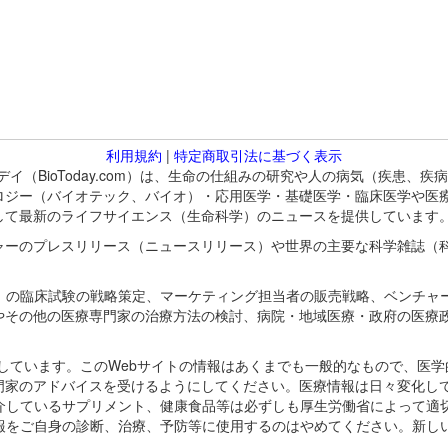
利用規約
|
特定商取引法に基づく表示
バイオトゥデイ（BioToday.com）は、生命の仕組みの研究や人の病気（
ロジー（バイオテック、バイオ）・応用医学・基礎医学・臨床医学や医
して最新のライフサイエンス（生命科学）のニュースを提供しています
ャーのプレスリリース（ニュースリリース）や世界の主要な科学雑誌（
A）の臨床試験の戦略策定、マーケティング担当者の販売戦略、ベンチャ
やその他の医療専門家の治療方法の検討、病院・地域医療・政府の医療
omが保有しています。このWebサイトの情報はあくまでも一般的なもので、
門家のアドバイスを受けるようにしてください。医療情報は日々変化して
紹介しているサプリメント、健康食品等は必ずしも厚生労働省によって適
情報をご自身の診断、治療、予防等に使用するのはやめてください。新し