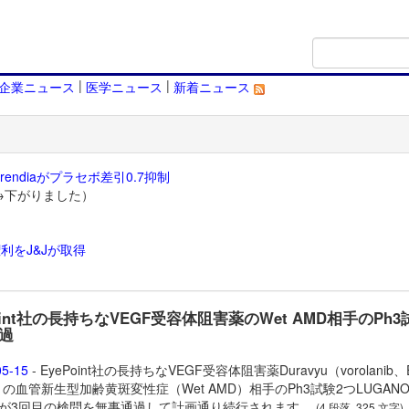
|
|
企業ニュース
医学ニュース
新着ニュース
endiaがプラセボ差引0.7抑制
→下がりました）
利をJ&Jが取得
）
oint社の長持ちなVEGF受容体阻害薬のWet AMD相手のPh
過
05-15
- EyePoint社の長持ちなVEGF受容体阻害薬
Duravyu（vorolanib、
1）の血管新生型加齢黄斑変性症（Wet AMD）相手のPh3試験2つLUGAN
IAが3回目の検問を無事通過して計画通り続行されます。
(4 段落, 325 文字)