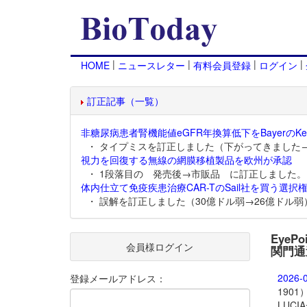
|
|
|
|
HOME
ニュースレター
有料会員登録
ログイン
訂正記事（一覧）
非糖尿病患者腎機能値eGFR年換算低下をBayerのKer
・ タイプミスを訂正しました（下がってきました
視力を回復する無線の網膜移植製品を欧州が承認
・ 1段落目の 発売後→市販品 に訂正しました。
体内仕立て免疫疾患治療CAR-TのSail社を買う選択権
・ 誤解を訂正しました（30億ドル弱→26億ドル弱
EyeP
会員様ログイン
関門通
2026-
登録メールアドレス：
190
LUC