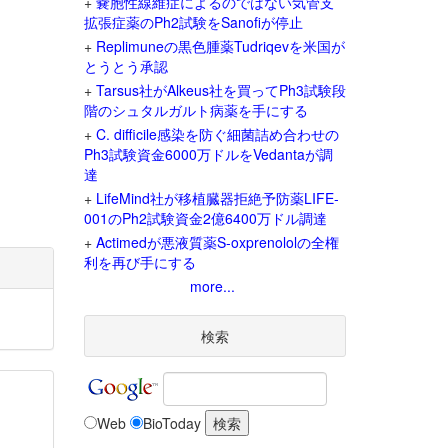
+
嚢胞性線維症によるのではない気管支
拡張症薬のPh2試験をSanofiが停止
+
Replimuneの黒色腫薬Tudriqevを米国が
とうとう承認
+
Tarsus社がAlkeus社を買ってPh3試験段
階のシュタルガルト病薬を手にする
+
C. difficile感染を防ぐ細菌詰め合わせの
Ph3試験資金6000万ドルをVedantaが調
達
+
LifeMind社が移植臓器拒絶予防薬LIFE-
001のPh2試験資金2億6400万ドル調達
+
Actimedが悪液質薬S-oxprenololの全権
利を再び手にする
more...
検索
Web
BioToday