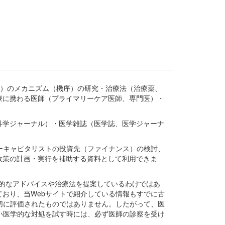
疾患、疾病）のメカニズム（機序）の研究・治療法（治療薬、
療に携わる医師（プライマリーケア医師、専門医）・
。
科学ジャーナル）・医学雑誌（医学誌、医学ジャーナ
ーキャピタリストの投資先（ファイナンス）の検討、
政策の計画・実行を補助する資料として利用できま
医学的なアドバイスや治療法を提案しているわけではあ
おり、当Webサイトで紹介している情報もすでに古
切に評価されたものではありません。したがって、医
い医学的な対処を試す時には、必ず医師の診察を受け