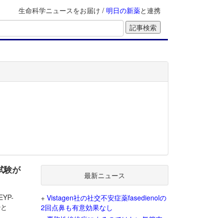
生命科学ニュースをお届け /
明日の新薬
と連携
3試験が
最新ニュース
EYP-
+
Vistagen社の社交不安症薬fasedienolの
Oと
2回点鼻も有意効果なし