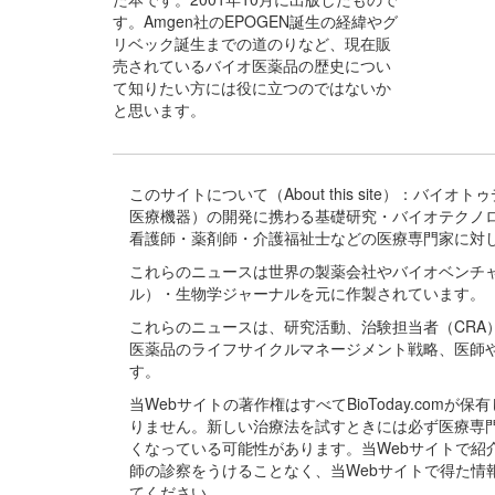
す。Amgen社のEPOGEN誕生の経緯やグ
リベック誕生までの道のりなど、現在販
売されているバイオ医薬品の歴史につい
て知りたい方には役に立つのではないか
と思います。
このサイトについて（About this site）：
医療機器）の開発に携わる基礎研究・バイオテクノ
看護師・薬剤師・介護福祉士などの医療専門家に対
これらのニュースは世界の製薬会社やバイオベンチ
ル）・生物学ジャーナルを元に作製されています。
これらのニュースは、研究活動、治験担当者（CR
医薬品のライフサイクルマネージメント戦略、医師
す。
当Webサイトの著作権はすべてBioToday.c
りません。新しい治療法を試すときには必ず医療専
くなっている可能性があります。当Webサイトで
師の診察をうけることなく、当Webサイトで得た
てください。