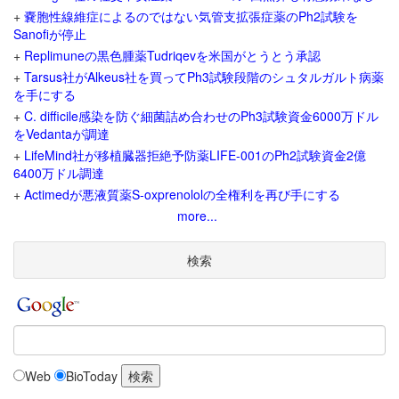
+
嚢胞性線維症によるのではない気管支拡張症薬のPh2試験を
Sanofiが停止
+
Replimuneの黒色腫薬Tudriqevを米国がとうとう承認
+
Tarsus社がAlkeus社を買ってPh3試験段階のシュタルガルト病薬
を手にする
+
C. difficile感染を防ぐ細菌詰め合わせのPh3試験資金6000万ドル
をVedantaが調達
+
LifeMind社が移植臓器拒絶予防薬LIFE-001のPh2試験資金2億
6400万ドル調達
+
Actimedが悪液質薬S-oxprenololの全権利を再び手にする
more...
検索
Web
BioToday