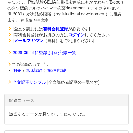
をつぶり、Ph2試験CELIA主目標未達成にもかかわらずBiogen
のタウ標的アルツハイマー病薬
diranersen（ディラネルセン、
BIIB080）が大詰め段階（registrational development）に進み
ます。
(3 段落, 560 文字)
[全文を読むには
有料会員登録
が必要です]
[有料会員登録がお済みの方は
ログイン
してください]
[
メールマガジン
（無料）をご利用ください]
2026-05-15に登録された記事一覧
この記事のカテゴリ
・
開発
>
臨床試験
>
第2相試験
全文記事サンプル
[全文読める記事の一覧です]
関連ニュース
該当するデータが見つかりませんでした。