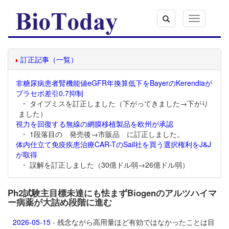
Toggle
navigation
訂正記事（一覧）
非糖尿病患者腎機能値eGFR年換算低下をBayerのKerendiaが
プラセボ差引0.7抑制
・ タイプミスを訂正しました（下がってきました→下がり
ました）
視力を回復する無線の網膜移植製品を欧州が承認
・ 1段落目の 発売後→市販品 に訂正しました。
体内仕立て免疫疾患治療CAR-TのSail社を買う選択権利をJ&J
が取得
・ 誤解を訂正しました（30億ドル弱→26億ドル弱）
Ph2試験主目標未達にも怯まずBiogenのアルツハイマ
ー病薬が大詰め段階に進む
2026-05-15
- 残念ながら高用量ほど有効ではなかったことは目