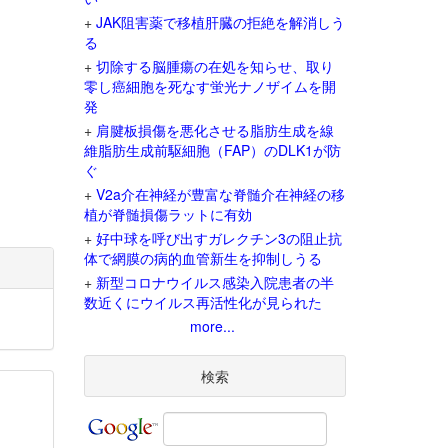
+
JAK阻害薬で移植肝臓の拒絶を解消しう
る
+
切除する脳腫瘍の在処を知らせ、取り
零し癌細胞を死なす蛍光ナノザイムを開
発
+
肩腱板損傷を悪化させる脂肪生成を線
維脂肪生成前駆細胞（FAP）のDLK1が防
ぐ
+
V2a介在神経が豊富な脊髄介在神経の移
植が脊髄損傷ラットに有効
+
好中球を呼び出すガレクチン3の阻止抗
体で網膜の病的血管新生を抑制しうる
+
新型コロナウイルス感染入院患者の半
数近くにウイルス再活性化が見られた
more...
検索