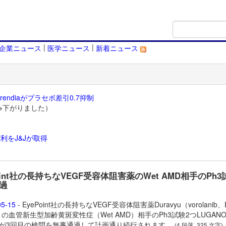
|
|
企業ニュース
医学ニュース
新着ニュース
endiaがプラセボ差引0.7抑制
→下がりました）
利をJ&Jが取得
）
oint社の長持ちなVEGF受容体阻害薬のWet AMD相手のPh
過
05-15
- EyePoint社の長持ちなVEGF受容体阻害薬
Duravyu（vorolanib、
1）の血管新生型加齢黄斑変性症（Wet AMD）相手のPh3試験2つLUGAN
IAが3回目の検問を無事通過して計画通り続行されます。
(4 段落, 325 文字)