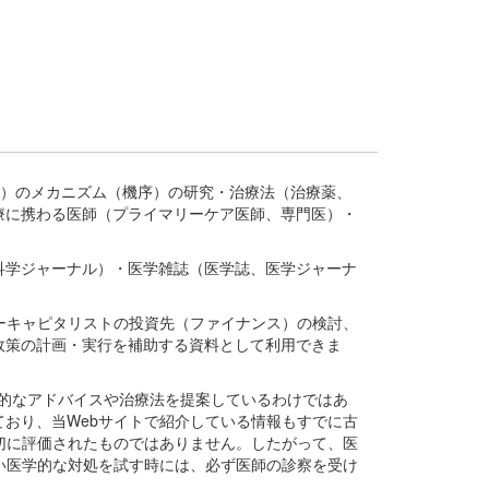
疾患、疾病）のメカニズム（機序）の研究・治療法（治療薬、
療に携わる医師（プライマリーケア医師、専門医）・
。
科学ジャーナル）・医学雑誌（医学誌、医学ジャーナ
ーキャピタリストの投資先（ファイナンス）の検討、
政策の計画・実行を補助する資料として利用できま
医学的なアドバイスや治療法を提案しているわけではあ
おり、当Webサイトで紹介している情報もすでに古
切に評価されたものではありません。したがって、医
い医学的な対処を試す時には、必ず医師の診察を受け