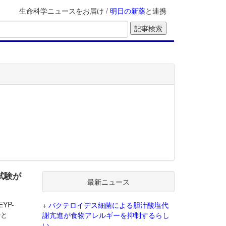
生命科学ニュースをお届け /
明日の新薬
と連携
3試験が
最新ニュース
EYP-
+
バクテロイデス細菌による胆汁酸塩代
Oと
謝亢進が食物アレルギーを抑制するらし
い