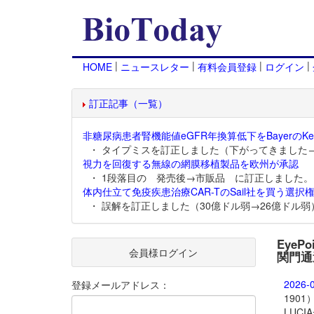
|
|
|
|
HOME
ニュースレター
有料会員登録
ログイン
訂正記事（一覧）
非糖尿病患者腎機能値eGFR年換算低下をBayerのKer
・ タイプミスを訂正しました（下がってきました
視力を回復する無線の網膜移植製品を欧州が承認
・ 1段落目の 発売後→市販品 に訂正しました。
体内仕立て免疫疾患治療CAR-TのSail社を買う選択権
・ 誤解を訂正しました（30億ドル弱→26億ドル弱
EyeP
会員様ログイン
関門通
2026-
登録メールアドレス：
190
LUC