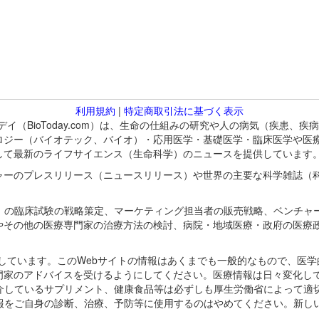
利用規約
|
特定商取引法に基づく表示
バイオトゥデイ（BioToday.com）は、生命の仕組みの研究や人の病気（
ロジー（バイオテック、バイオ）・応用医学・基礎医学・臨床医学や医
して最新のライフサイエンス（生命科学）のニュースを提供しています
ャーのプレスリリース（ニュースリリース）や世界の主要な科学雑誌（
A）の臨床試験の戦略策定、マーケティング担当者の販売戦略、ベンチャ
やその他の医療専門家の治療方法の検討、病院・地域医療・政府の医療
omが保有しています。このWebサイトの情報はあくまでも一般的なもので、
門家のアドバイスを受けるようにしてください。医療情報は日々変化して
紹介しているサプリメント、健康食品等は必ずしも厚生労働省によって適
情報をご自身の診断、治療、予防等に使用するのはやめてください。新し