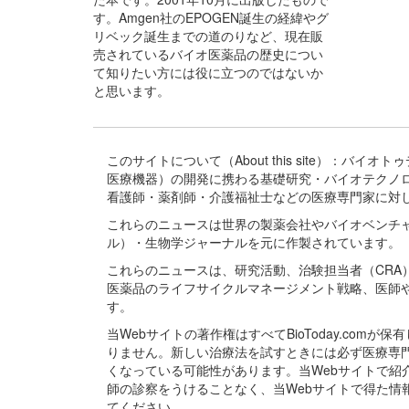
す。Amgen社のEPOGEN誕生の経緯やグ
リベック誕生までの道のりなど、現在販
売されているバイオ医薬品の歴史につい
て知りたい方には役に立つのではないか
と思います。
このサイトについて（About this site）：
医療機器）の開発に携わる基礎研究・バイオテクノ
看護師・薬剤師・介護福祉士などの医療専門家に対
これらのニュースは世界の製薬会社やバイオベンチ
ル）・生物学ジャーナルを元に作製されています。
これらのニュースは、研究活動、治験担当者（CR
医薬品のライフサイクルマネージメント戦略、医師
す。
当Webサイトの著作権はすべてBioToday.c
りません。新しい治療法を試すときには必ず医療専
くなっている可能性があります。当Webサイトで
師の診察をうけることなく、当Webサイトで得た
てください。