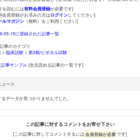
文を読むには
有料会員登録
が必要です]
料会員登録がお済みの方は
ログイン
してください]
ールマガジン
（無料）をご利用ください]
26-05-15に登録された記事一覧
記事のカテゴリ
発
>
臨床試験
>
第3相/ピボタル試験
文記事サンプル
[全文読める記事の一覧です]
ニュース
するデータが見つかりませんでした。
この記事に対するコメントをお寄せ下さい
[この記事に対してコメントするには
会員登録が必要
です]