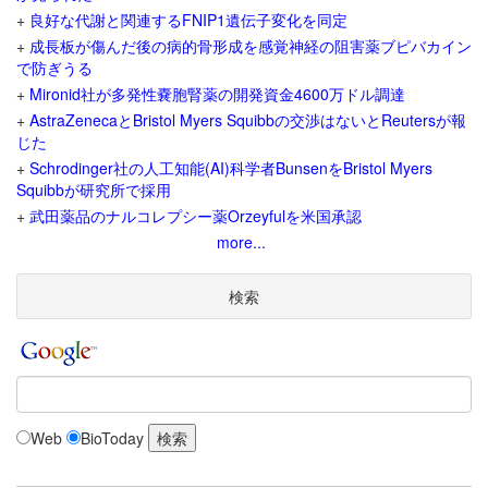
+
良好な代謝と関連するFNIP1遺伝子変化を同定
+
成長板が傷んだ後の病的骨形成を感覚神経の阻害薬ブピバカイン
で防ぎうる
+
Mironid社が多発性嚢胞腎薬の開発資金4600万ドル調達
+
AstraZenecaとBristol Myers Squibbの交渉はないとReutersが報
じた
+
Schrodinger社の人工知能(AI)科学者BunsenをBristol Myers
Squibbが研究所で採用
+
武田薬品のナルコレプシー薬Orzeyfulを米国承認
more...
検索
Web
BioToday