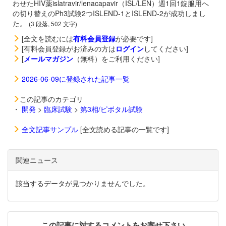
わせたHIV薬
islatravir/
lenacapavir（
ISL/LEN）週1回1錠服用へ
の切り替えのPh3試験2つISLEND-1とISLEND-2が成功しまし
た。
(3 段落, 502 文字)
[全文を読むには
有料会員登録
が必要です]
[有料会員登録がお済みの方は
ログイン
してください]
[
メールマガジン
（無料）をご利用ください]
2026-06-09に登録された記事一覧
この記事のカテゴリ
・
開発
>
臨床試験
>
第3相/ピボタル試験
全文記事サンプル
[全文読める記事の一覧です]
関連ニュース
該当するデータが見つかりませんでした。
この記事に対するコメントをお寄せ下さい