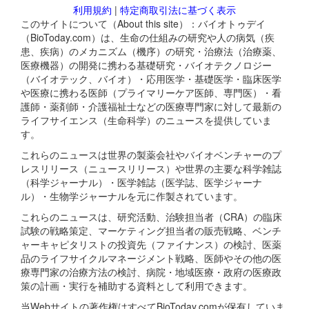
利用規約
|
特定商取引法に基づく表示
このサイトについて（About this site）：バイオトゥデイ
（BioToday.com）は、生命の仕組みの研究や人の病気（疾
患、疾病）のメカニズム（機序）の研究・治療法（治療薬、
医療機器）の開発に携わる基礎研究・バイオテクノロジー
（バイオテック、バイオ）・応用医学・基礎医学・臨床医学
や医療に携わる医師（プライマリーケア医師、専門医）・看
護師・薬剤師・介護福祉士などの医療専門家に対して最新の
ライフサイエンス（生命科学）のニュースを提供していま
す。
これらのニュースは世界の製薬会社やバイオベンチャーのプ
レスリリース（ニュースリリース）や世界の主要な科学雑誌
（科学ジャーナル）・医学雑誌（医学誌、医学ジャーナ
ル）・生物学ジャーナルを元に作製されています。
これらのニュースは、研究活動、治験担当者（CRA）の臨床
試験の戦略策定、マーケティング担当者の販売戦略、ベンチ
ャーキャピタリストの投資先（ファイナンス）の検討、医薬
品のライフサイクルマネージメント戦略、医師やその他の医
療専門家の治療方法の検討、病院・地域医療・政府の医療政
策の計画・実行を補助する資料として利用できます。
当Webサイトの著作権はすべてBioToday.comが保有していま