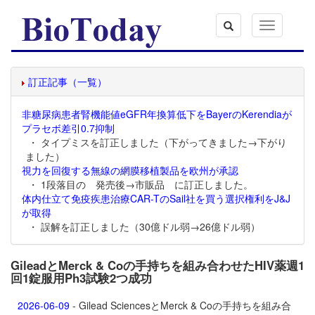
Toggle
navigation
訂正記事（一覧）
非糖尿病患者腎機能値eGFR年換算低下をBayerのKerendiaが
プラセボ差引0.7抑制
・ タイプミスを訂正しました（下がってきました→下がり
ました）
視力を回復する無線の網膜移植製品を欧州が承認
・ 1段落目の 発売後→市販品 に訂正しました。
体内仕立て免疫疾患治療CAR-TのSail社を買う選択権利をJ&J
が取得
・ 誤解を訂正しました（30億ドル弱→26億ドル弱）
GileadとMerck & Coの手持ちを組み合わせたHIV薬週1
回1錠服用Ph3試験2つ成功
2026-06-09
- Gilead SciencesとMerck & Coの手持ちを組み合