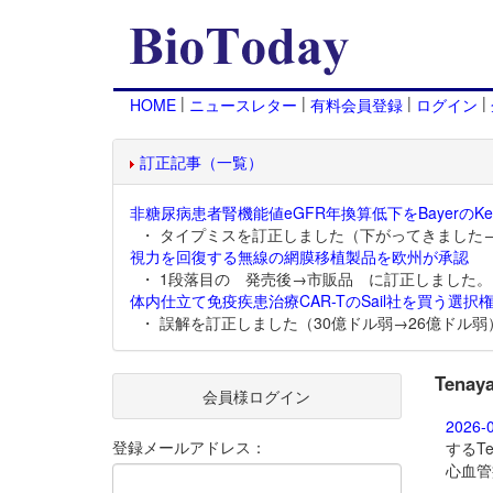
|
|
|
|
HOME
ニュースレター
有料会員登録
ログイン
訂正記事（一覧）
非糖尿病患者腎機能値eGFR年換算低下をBayerのKer
・ タイプミスを訂正しました（下がってきました
視力を回復する無線の網膜移植製品を欧州が承認
・ 1段落目の 発売後→市販品 に訂正しました。
体内仕立て免疫疾患治療CAR-TのSail社を買う選択権
・ 誤解を訂正しました（30億ドル弱→26億ドル弱
Ten
会員様ログイン
2026-
登録メールアドレス：
するTen
心血管