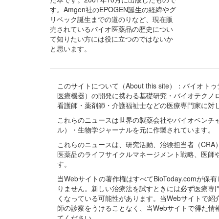
す。Amgen社のEPOGEN誕生の経緯やグ
リベック誕生までの道のりなど、現在販
売されているバイオ医薬品の歴史につい
て知りたい方には役に立つのではないか
と思います。
このサイトについて（About this site）：
医療機器）の開発に携わる基礎研究・バイオテクノ
看護師・薬剤師・介護福祉士などの医療専門家に対
これらのニュースは世界の製薬会社やバイオベンチ
ル）・生物学ジャーナルを元に作製されています。
これらのニュースは、研究活動、治験担当者（CR
医薬品のライフサイクルマネージメント戦略、医師
す。
当Webサイトの著作権はすべてBioToday.c
りません。新しい治療法を試すときには必ず医療専
くなっている可能性があります。当Webサイトで
師の診察をうけることなく、当Webサイトで得た
てください。