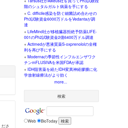
+
Tarsus社がAlkeus社を買ってPh3試験段
階のシュタルガルト病薬を手にする
+
C. difficile感染を防ぐ細菌詰め合わせの
Ph3試験資金6000万ドルをVedantaが調
達
+
LifeMind社が移植臓器拒絶予防薬LIFE-
001のPh2試験資金2億6400万ドル調達
+
Actimedが悪液質薬S-oxprenololの全権
利を再び手にする
+
Modernaの季節性インフルエンザワク
チンmFLUSIVAを米国FDAが承認
+
IDH阻害薬を経たIDH変異神経膠腫に化
学放射線療法がより効く
more...
検索
Web
BioToday
くださ