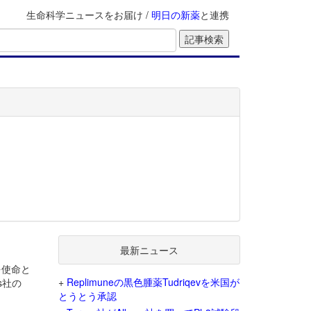
生命科学ニュースをお届け /
明日の新薬
と連携
最新ニュース
を使命と
+
Replimuneの黒色腫薬Tudriqevを米国が
ls社の
とうとう承認