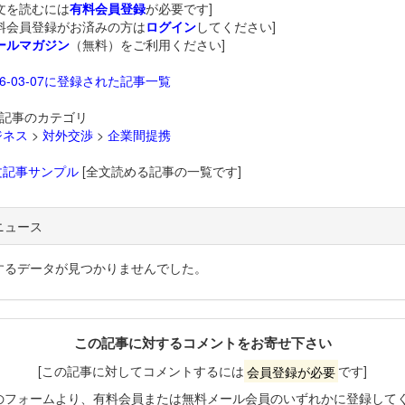
文を読むには
有料会員登録
が必要です]
料会員登録がお済みの方は
ログイン
してください]
ールマガジン
（無料）をご利用ください]
26-03-07に登録された記事一覧
記事のカテゴリ
ジネス
>
対外交渉
>
企業間提携
文記事サンプル
[全文読める記事の一覧です]
ニュース
するデータが見つかりませんでした。
この記事に対するコメントをお寄せ下さい
[この記事に対してコメントするには
会員登録が必要
です]
のフォームより、有料会員または無料メール会員のいずれかに登録して