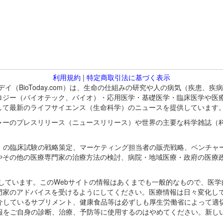
利用規約
|
特定商取引法に基づく表示
バイオトゥデイ（BioToday.com）は、生命の仕組みの研究や人の病気（
ロジー（バイオテック、バイオ）・応用医学・基礎医学・臨床医学や医
して最新のライフサイエンス（生命科学）のニュースを提供しています
ャーのプレスリリース（ニュースリリース）や世界の主要な科学雑誌（
A）の臨床試験の戦略策定、マーケティング担当者の販売戦略、ベンチャ
やその他の医療専門家の治療方法の検討、病院・地域医療・政府の医療
omが保有しています。このWebサイトの情報はあくまでも一般的なもので、
門家のアドバイスを受けるようにしてください。医療情報は日々変化して
紹介しているサプリメント、健康食品等は必ずしも厚生労働省によって適
情報をご自身の診断、治療、予防等に使用するのはやめてください。新し