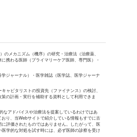
疾患、疾病）のメカニズム（機序）の研究・治療法（治療薬、
療に携わる医師（プライマリーケア医師、専門医）・
。
科学ジャーナル）・医学雑誌（医学誌、医学ジャーナ
ーキャピタリストの投資先（ファイナンス）の検討、
政策の計画・実行を補助する資料として利用できま
医学的なアドバイスや治療法を提案しているわけではあ
おり、当Webサイトで紹介している情報もすでに古
切に評価されたものではありません。したがって、医
い医学的な対処を試す時には、必ず医師の診察を受け