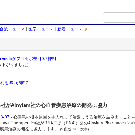
|
|
企業ニュース
医学ニュース
新着ニュース
endiaがプラセボ差引0.7抑制
→下がりました）
利をJ&Jが取得
）
aya社がAlnylam社の心血管疾患治療の開発に協力
03-07
- 心疾患の根本原因を手入れして治癒しうる治療を生み出すこと
aya Therapeutics社がRNA干渉（RNAi）薬のAlnylam Pharmaceutica
疾患治療の開発に協力します。
(2 段落, 205 文字)