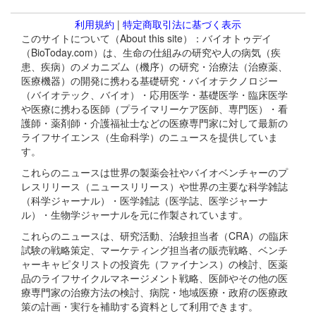
利用規約
|
特定商取引法に基づく表示
このサイトについて（About this site）：バイオトゥデイ
（BioToday.com）は、生命の仕組みの研究や人の病気（疾
患、疾病）のメカニズム（機序）の研究・治療法（治療薬、
医療機器）の開発に携わる基礎研究・バイオテクノロジー
（バイオテック、バイオ）・応用医学・基礎医学・臨床医学
や医療に携わる医師（プライマリーケア医師、専門医）・看
護師・薬剤師・介護福祉士などの医療専門家に対して最新の
ライフサイエンス（生命科学）のニュースを提供していま
す。
これらのニュースは世界の製薬会社やバイオベンチャーのプ
レスリリース（ニュースリリース）や世界の主要な科学雑誌
（科学ジャーナル）・医学雑誌（医学誌、医学ジャーナ
ル）・生物学ジャーナルを元に作製されています。
これらのニュースは、研究活動、治験担当者（CRA）の臨床
試験の戦略策定、マーケティング担当者の販売戦略、ベンチ
ャーキャピタリストの投資先（ファイナンス）の検討、医薬
品のライフサイクルマネージメント戦略、医師やその他の医
療専門家の治療方法の検討、病院・地域医療・政府の医療政
策の計画・実行を補助する資料として利用できます。