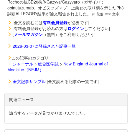
Rocheの抗CD20抗体
Gazyva/Gazyvaro（ガザイバ；
obinutuzumab、オビヌツズマブ）上乗せの取り柄を示したPh3
試験ALLEGORY結果が論文報告されました。
(3 段落, 358 文字)
[全文を読むには
有料会員登録
が必要です]
[有料会員登録がお済みの方は
ログイン
してください]
[
メールマガジン
（無料）をご利用ください]
2026-03-07に登録された記事一覧
この記事のカテゴリ
・
ジャーナル
>
総合医学誌
>
New England Journal of
Medicine（NEJM）
全文記事サンプル
[全文読める記事の一覧です]
関連ニュース
該当するデータが見つかりませんでした。