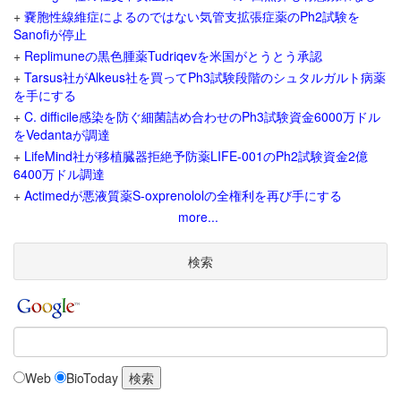
+
嚢胞性線維症によるのではない気管支拡張症薬のPh2試験を
Sanofiが停止
+
Replimuneの黒色腫薬Tudriqevを米国がとうとう承認
+
Tarsus社がAlkeus社を買ってPh3試験段階のシュタルガルト病薬
を手にする
+
C. difficile感染を防ぐ細菌詰め合わせのPh3試験資金6000万ドル
をVedantaが調達
+
LifeMind社が移植臓器拒絶予防薬LIFE-001のPh2試験資金2億
6400万ドル調達
+
Actimedが悪液質薬S-oxprenololの全権利を再び手にする
more...
検索
Web
BioToday