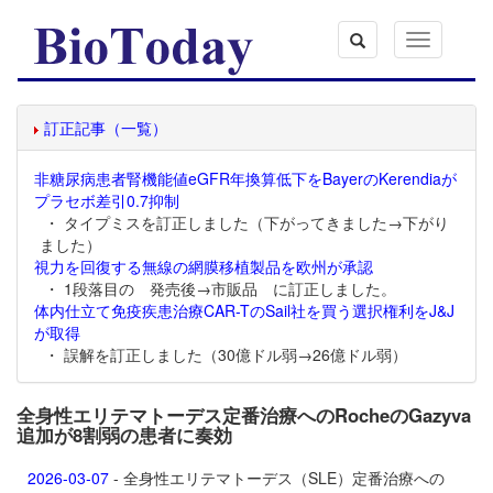
Toggle
navigation
訂正記事（一覧）
非糖尿病患者腎機能値eGFR年換算低下をBayerのKerendiaが
プラセボ差引0.7抑制
・ タイプミスを訂正しました（下がってきました→下がり
ました）
視力を回復する無線の網膜移植製品を欧州が承認
・ 1段落目の 発売後→市販品 に訂正しました。
体内仕立て免疫疾患治療CAR-TのSail社を買う選択権利をJ&J
が取得
・ 誤解を訂正しました（30億ドル弱→26億ドル弱）
全身性エリテマトーデス定番治療へのRocheのGazyva
追加が8割弱の患者に奏効
2026-03-07
- 全身性エリテマトーデス（SLE）定番治療への