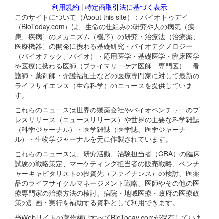
利用規約
|
特定商取引法に基づく表示
このサイトについて（About this site）：バイオトゥデイ
（BioToday.com）は、生命の仕組みの研究や人の病気（疾
患、疾病）のメカニズム（機序）の研究・治療法（治療薬、
医療機器）の開発に携わる基礎研究・バイオテクノロジー
（バイオテック、バイオ）・応用医学・基礎医学・臨床医学
や医療に携わる医師（プライマリーケア医師、専門医）・看
護師・薬剤師・介護福祉士などの医療専門家に対して最新の
ライフサイエンス（生命科学）のニュースを提供していま
す。
これらのニュースは世界の製薬会社やバイオベンチャーのプ
レスリリース（ニュースリリース）や世界の主要な科学雑誌
（科学ジャーナル）・医学雑誌（医学誌、医学ジャーナ
ル）・生物学ジャーナルを元に作製されています。
これらのニュースは、研究活動、治験担当者（CRA）の臨床
試験の戦略策定、マーケティング担当者の販売戦略、ベンチ
ャーキャピタリストの投資先（ファイナンス）の検討、医薬
品のライフサイクルマネージメント戦略、医師やその他の医
療専門家の治療方法の検討、病院・地域医療・政府の医療政
策の計画・実行を補助する資料として利用できます。
当Webサイトの著作権はすべてBioToday.comが保有していま