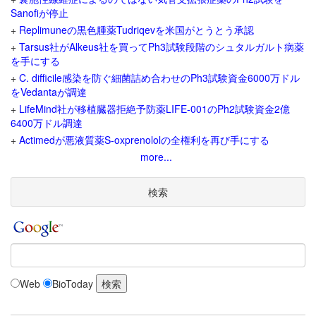
Sanofiが停止
+
Replimuneの黒色腫薬Tudriqevを米国がとうとう承認
+
Tarsus社がAlkeus社を買ってPh3試験段階のシュタルガルト病薬
を手にする
+
C. difficile感染を防ぐ細菌詰め合わせのPh3試験資金6000万ドル
をVedantaが調達
+
LifeMind社が移植臓器拒絶予防薬LIFE-001のPh2試験資金2億
6400万ドル調達
+
Actimedが悪液質薬S-oxprenololの全権利を再び手にする
more...
検索
Web
BioToday