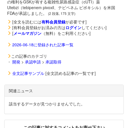
の権利をGSKが有する複雑性尿路感染症（cUTI）薬
Utebzi（tebipenem pivoxil、テビペネム ピボキシル）を米国
FDAが承認しました。
(2 段落, 175 文字)
[全文を読むには
有料会員登録
が必要です]
[有料会員登録がお済みの方は
ログイン
してください]
[
メールマガジン
（無料）をご利用ください]
2026-06-18に登録された記事一覧
この記事のカテゴリ
・
開発
>
承認申請
>
承認取得
全文記事サンプル
[全文読める記事の一覧です]
関連ニュース
該当するデータが見つかりませんでした。
この記事に対するコメントをお寄せ下さい