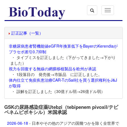
Toggle
navigation
訂正記事（一覧）
非糖尿病患者腎機能値eGFR年換算低下をBayerのKerendiaが
プラセボ差引0.7抑制
・ タイプミスを訂正しました（下がってきました→下がり
ました）
視力を回復する無線の網膜移植製品を欧州が承認
・ 1段落目の 発売後→市販品 に訂正しました。
体内仕立て免疫疾患治療CAR-TのSail社を買う選択権利をJ&J
が取得
・ 誤解を訂正しました（30億ドル弱→26億ドル弱）
GSKの尿路感染症薬Utebzi（tebipenem pivoxil/テビ
ペネムピボキシル）米国承認
2026-06-18
- 日本やその他のアジアの国幾つかを除く全世界で